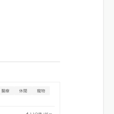
醫療
休閒
寵物