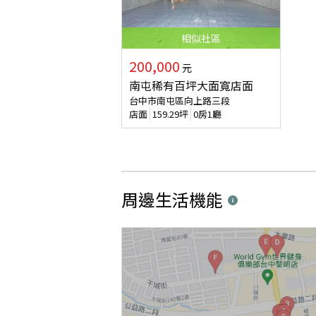
相似
社區
200,000
元
南屯稀有百坪大面寬店面
台中市南屯區向上路三段
店面
159.29
坪
0房1廳
周邊生活機能