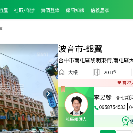
租屋
社區/商辦
實價登錄
房訊知識
信義居家
翼
波音市-銀翼
台中市南屯區黎明東街,南屯區
大樓
201戶
♥️ 有
22
李昱翰
七期
0958754533
0
社區維護人