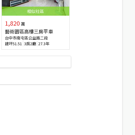
相似
社區
1,820
萬
藝術園區高樓三房平車
台中市南屯區公益路二段
建坪
51.51
3房2廳
27.3年