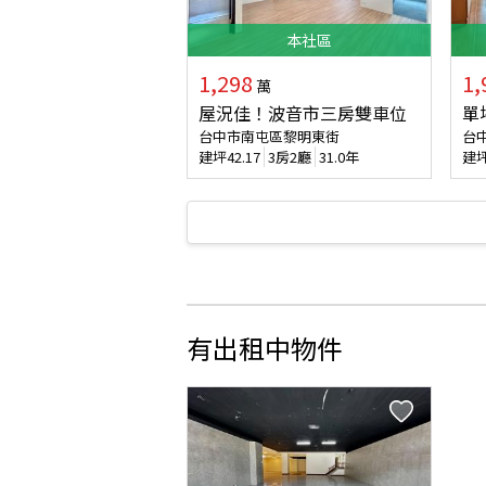
本
社區
1,298
1,
萬
屋況佳！波音市三房雙車位
單
台中市南屯區黎明東街
台
建坪
42.17
3房2廳
31.0年
建
有出租中物件