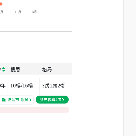
7月
11月
3月
齡
樓層
格局
9
年
10
樓/
16
樓
3房2廳2衛
波音市-銀翼
歷史移轉
4
次