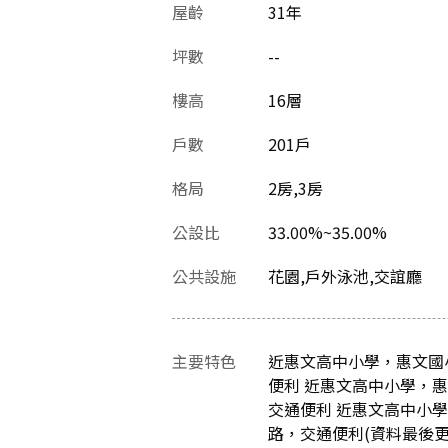
屋齡
31
年
坪數
--
樓高
16層
戶數
201戶
格局
2房,3房
公設比
33.00%~35.00%
公共設施
花園,戶外泳池,交誼廳
主要特色
近惠文高中小學，惠文國
便利 近惠文高中小學，
交通便利 近惠文高中小
路，交通便利(資料最後更新日