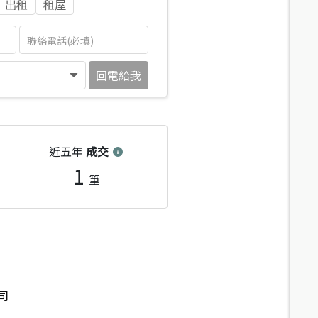
出租
租屋
回電給我
近五年
成交
1
筆
司