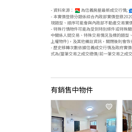
- 資料來源：
為信義房屋最新成交行情;
- 本實價登錄分類係綜合內政部實價登錄2
現類型、順序可能會與內政部不動產交易實
- 特殊行情物件可能為受到特別條件或特殊
中關係人間交易、特殊交易情況及標的類型、
上權物件)，及其他備註資訊，關閉後則會恢
- 歷史移轉次數依據信義成交行情及政府實
式為(當筆交易之成交總價/前一筆交易之成
有銷售中物件