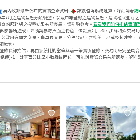
為內政部最新公布的實價登錄資料;
該數值為系統運算，詳細請看
說
020年7月之建物型態分類調整，以及申報登錄之建物型態、建物權狀登載
價查詢服務網之搜尋結果有所差異，請斟酌參考。
看看我們如何推估實價
關係影響所造成，詳情請參考頁面之粉色「備註資訊」欄。排除特殊交易
與政府有關之交易、僅車位交易、分件登記、含多筆土地或多棟建物、 交
復顯示。
價登錄資訊推估，再由系統比對當筆與前一筆實價登錄，交易明細完全吻
交總價)-1，計算百分比至小數點後兩位；可能與實際交易有所落差，資料