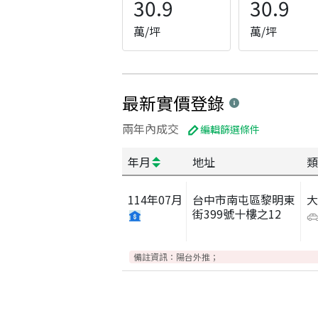
30.9
30.9
萬/坪
萬/坪
最新實價登錄
兩年內成交
編輯篩選條件
年月
地址
類
114
年
07
月
台中市南屯區黎明東
街399號十樓之12
備註資訊：
陽台外推；