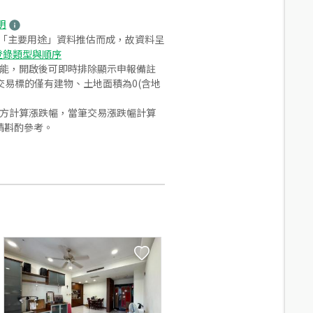
明
之「主要用途」資料推估而成，故資料呈
登錄類型與順序
功能，開啟後可即時排除顯示申報備註
易標的僅有建物、土地面積為0(含地
合方計算漲跌幅，當筆交易漲跌幅計算
請斟酌參考。