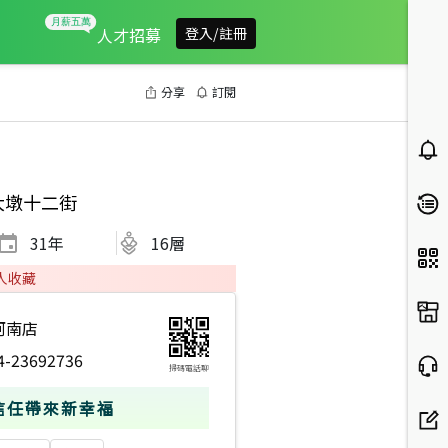
人才招募
登入/註冊
分享
訂閱
大墩十二街
31
年
16層
人收藏
河南店
4-23692736
掃碼電話聊
信任帶來新幸福