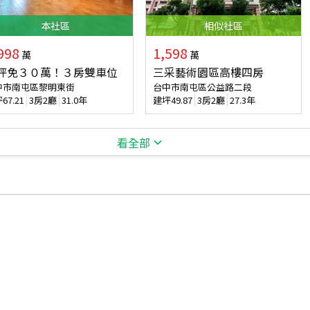
本
社區
相似
社區
998
1,598
萬
萬
坪免３０萬！３房雙車位
三采藝術園區高樓四房
中市南屯區黎明東街
台中市南屯區公益路二段
坪
67.21
3房2廳
31.0年
建坪
49.87
3房2廳
27.3年
看全部