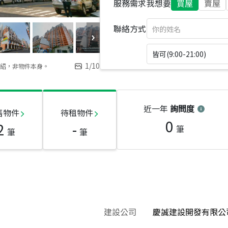
服務需求
我想要
買屋
賣屋
聯絡方式
皆可(9:00-21:00)
1
/
10
紹，非物件本身。
近一年
詢問度
售物件
待租物件
0
2
-
筆
筆
筆
建設公司
慶誠建設開發有限公