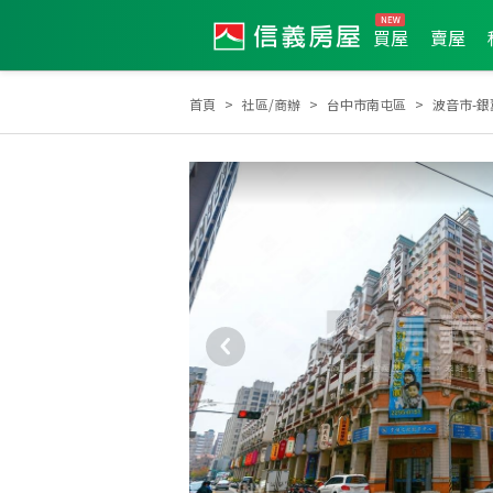
買屋
賣屋
首頁
社區/商辦
台中市南屯區
波音市-銀