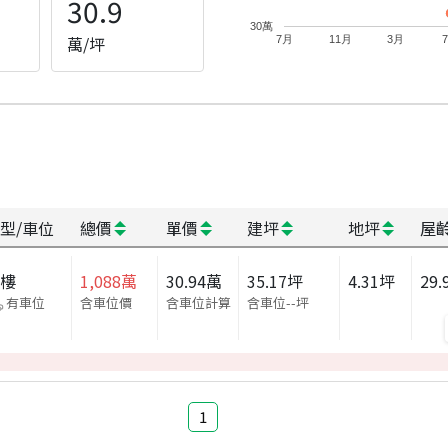
30.9
30萬
萬/坪
7月
11月
3月
型/車位
總價
單價
建坪
地坪
屋
大樓
1,088
萬
30.94
萬
35.17
坪
4.31
坪
29.
有車位
含車位價
含車位計算
含車位
--
坪
1