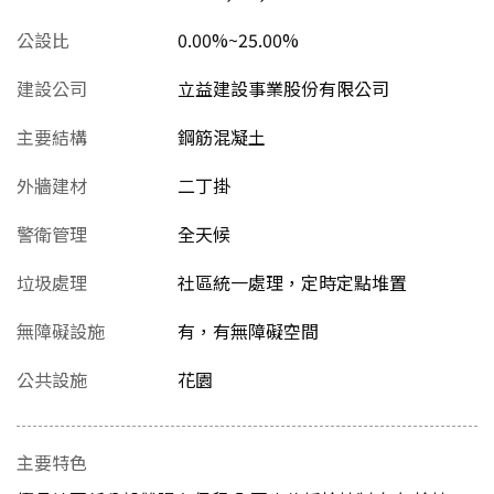
公設比
0.00%~25.00%
建設公司
立益建設事業股份有限公司
主要結構
鋼筋混凝土
外牆建材
二丁掛
警衛管理
全天候
垃圾處理
社區統一處理，定時定點堆置
無障礙設施
有，有無障礙空間
公共設施
花園
主要特色