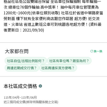
極品社區低公設雙陽台保留 全區車位採輪抽制 每年輪抽一
次 總車位76個作輪抽 高中獎率！ 抽中每月車位管理費為
1200元~1600元(依車位類別收取) 社區位於省道中華路麥當
勞對面 樓下就有全家便利商店跟您作鄰居 超方便! 近交流
道、火車站 省道上數班公車可到桃園各地超方便！(資料最
後更新日：2021/09/30)
大家都在問
換一換
社區自住/出租比例如何？
社區有車位嗎？類型為何？
周邊近期成交行情？
社區周邊採買方便嗎？
本社區
成交價格
115年/04月~115年/06月
近三個月成交價(排除特殊關係間之交易)