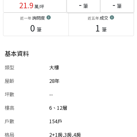
-
-
21.9
筆
筆
萬/坪
詢問度
成交
近一年
近五年
0
1
筆
筆
基本資料
類型
大樓
屋齡
28
年
坪數
--
樓高
6、12層
戶數
154戶
格局
2+1房,3房,4房