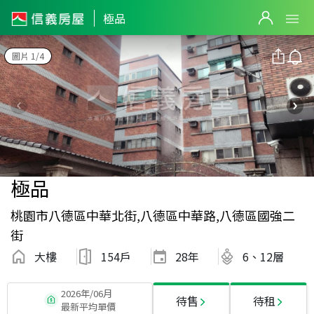
極品
圖片 1/4
極品
桃園市八德區中華北街,八德區中華路,八德區國強二
街
大樓
154戶
28
年
6、12層
2026年/06月
待售
待租
最新平均單價