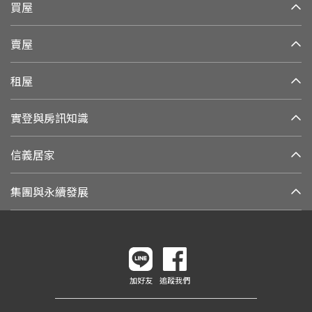
買屋
賣屋
租屋
實登與房訊知識
信義居家
集團與永續發展
加好友
追蹤我們