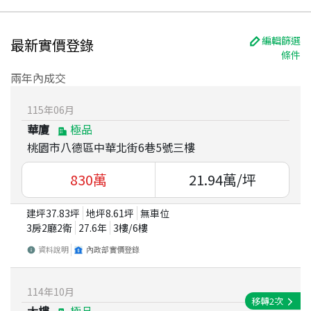
編輯篩選
最新實價登錄
條件
兩年內成交
115
年
06
月
華廈
極品
桃園市八德區中華北街6巷5號三樓
830
萬
21.94
萬/坪
建坪
37.83
坪
地坪
8.61
坪
無車位
3房2廳2衛
27.6
年
3
樓/
6
樓
資料說明
內政部實價登錄
114
年
10
月
移轉
2
次
大樓
極品