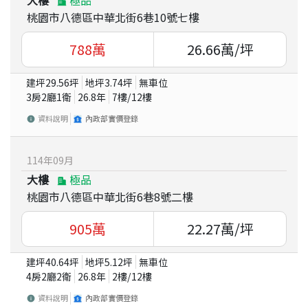
桃園市八德區中華北街6巷10號七樓
788
萬
26.66
萬/坪
建坪
29.56
坪
地坪
3.74
坪
無車位
3房2廳1衛
26.8
年
7
樓/
12
樓
資料說明
內政部實價登錄
114
年
09
月
大樓
極品
桃園市八德區中華北街6巷8號二樓
905
萬
22.27
萬/坪
建坪
40.64
坪
地坪
5.12
坪
無車位
4房2廳2衛
26.8
年
2
樓/
12
樓
資料說明
內政部實價登錄