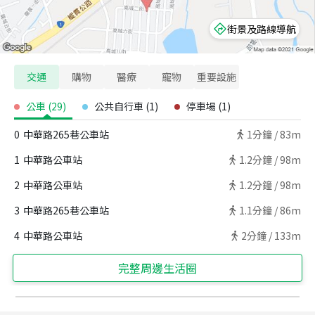
街景及路線導航
交通
購物
醫療
寵物
重要設施
公車
(
29
)
公共自行車
(
1
)
停車場
(
1
)
0
中華路265巷公車站
1
分鐘 /
83m
1
中華路公車站
1.2
分鐘 /
98m
2
中華路公車站
1.2
分鐘 /
98m
3
中華路265巷公車站
1.1
分鐘 /
86m
4
中華路公車站
2
分鐘 /
133m
完整周邊生活圈