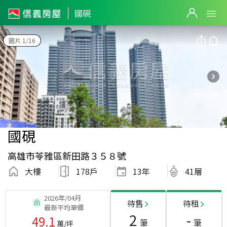
國硯
圖片 1/16
國硯
高雄市苓雅區新田路３５８號
大樓
178戶
13
年
41層
2026年/04月
待售
待租
最新平均單價
2
-
49.1
筆
筆
萬/坪