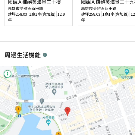
國硯Ａ棟絕美海景三十樓
國硯Ａ棟絕美海景二十九
高雄市苓雅區新田路
高雄市苓雅區新田路
建坪
258.03
1廳1室(含加蓋)
12.9
建坪
258.03
1廳1室(含加蓋)
12
年
年
周邊生活機能