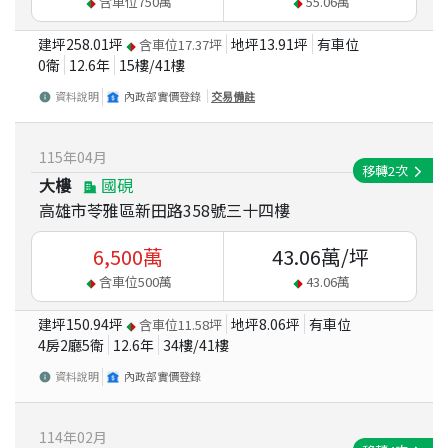
含車位
750
萬
55.06
萬
建坪
258.01
坪
地坪
13.91
坪
有車位
含車位
17.37
坪
0衛
12.6
年
15
樓/
41
樓
資料說明
內政部實價登錄
交易備註
115
年
04
月
移轉
2
次
大樓
國硯
高雄市苓雅區新田路358號三十四樓
6,500
萬
43.06
萬/坪
含車位
500
萬
43.06
萬
建坪
150.94
坪
地坪
8.06
坪
有車位
含車位
11.58
坪
4房2廳5衛
12.6
年
34
樓/
41
樓
資料說明
內政部實價登錄
114
年
02
月