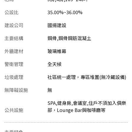
公設比
35.00%~36.00%
建設公司
國揚建設
主要結構
鋼骨,鋼骨鋼筋混凝土
外牆建材
玻璃帷幕
警衛管理
全天候
垃圾處理
社區統一處理，專區堆置(無冷藏設備)
無障礙設施
無
SPA,健身房,會議室,住戶不須加入俱樂
公共設施
部，Lounge Bar與咖啡廳等
主要特色