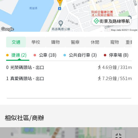
街景及路線導航
交通
學校
購物
醫療
休閒
寵物
重要
捷運
(
2
)
公車
(
18
)
公共自行車
(
3
)
停車場
(
8
)
0
光榮碼頭站 - 出口
4.6
分鐘 /
331m
1
真愛碼頭站 - 出口
7.2
分鐘 /
551m
相似社區/商辦