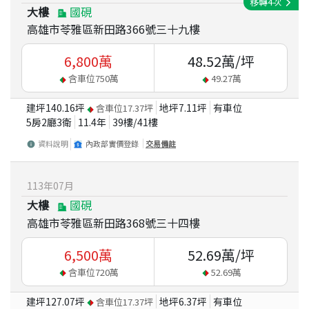
移轉
4
次
大樓
國硯
高雄市苓雅區新田路366號三十九樓
6,800
萬
48.52
萬/坪
含車位
750
萬
49.27
萬
建坪
140.16
坪
地坪
7.11
坪
有車位
含車位
17.37
坪
5房2廳3衛
11.4
年
39
樓/
41
樓
資料說明
內政部實價登錄
交易備註
113
年
07
月
大樓
國硯
高雄市苓雅區新田路368號三十四樓
6,500
萬
52.69
萬/坪
含車位
720
萬
52.69
萬
建坪
127.07
坪
地坪
6.37
坪
有車位
含車位
17.37
坪