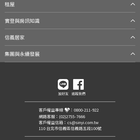
租屋
實登與房訊知識
信義居家
集團與永續發展
加好友
追蹤我們
客戶權益專線
：
0800-211-922
網路客服：
(02)2755-7666
客戶權益信箱：
cs@sinyi.com.tw
110 台北市信義區信義路五段100號