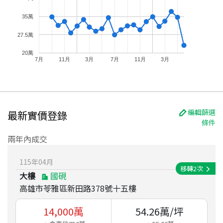
35萬
27.5萬
20萬
7月
11月
3月
7月
11月
3月
編輯篩選
最新實價登錄
條件
兩年內成交
115
年
04
月
移轉
2
次
大樓
國硯
高雄市苓雅區新田路378號十五樓
14,000
萬
54.26
萬/坪