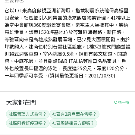
它以171米高度傲視亞洲新灣區，搭載制震系統確保高樓堅
固安全。社區並引入同集團的漢來飯店物業管理，41樓以上
為空中會館與360度環景宴會廳，豪宅主人坐擁其中，笑納
高雄港景。該案1520坪基地位於苓雅區海邊路、新田路，
苓雅區向來是高雄成熟發展區塊，已少見大面積開發。由於
坪數夠大，建商也特別著墨社區設施，1樓採3進式門廳並設
迴轉式迎賓車道，室內挑高9.5米，規劃有藝文廊道、閱讀
館、中庭花園，並且擺設B&B ITALIA等進口名品家具，戶
外也設置長年恆溫的泳池，長度達25公尺、深度120公分，
一年四季都可享受。(資料最後更新日：2021/10/30)
大家都在問
換一換
社區管理方式為何？
社區有2房戶型在售嗎？
社區附近好停車嗎？
社區周邊採買方便嗎？