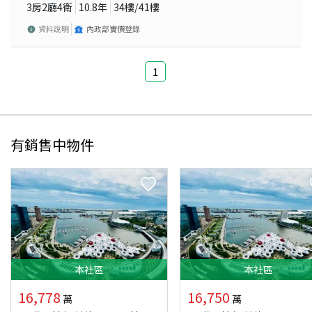
3房2廳4衛
10.8
年
34
樓/
41
樓
資料說明
內政部實價登錄
1
有銷售中物件
本
社區
本
社區
16,778
16,750
萬
萬