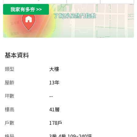
我家有多夯
>>
基本資料
類型
大樓
屋齡
13
年
坪數
--
樓高
41層
戶數
178戶
格局
3房,4房,109~240坪