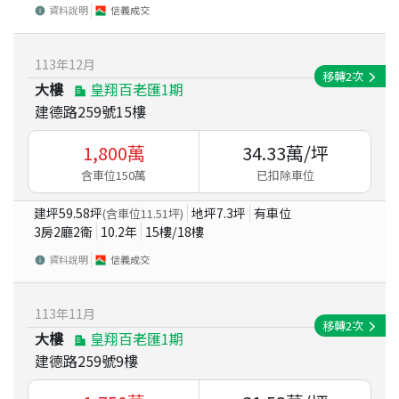
資料說明
信義成交
113
年
12
月
移轉
2
次
大樓
皇翔百老匯1期
建德路259號15樓
1,800
萬
34.33
萬/坪
含車位150萬
已扣除車位
建坪
59.58
坪
地坪
7.3
坪
有車位
(含車位
11.51
坪)
3房2廳2衛
10.2
年
15
樓/
18
樓
資料說明
信義成交
113
年
11
月
移轉
2
次
大樓
皇翔百老匯1期
建德路259號9樓