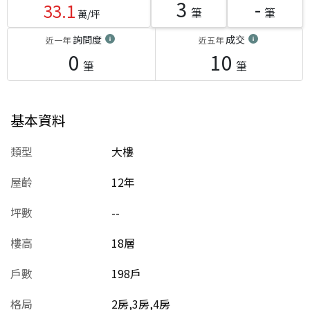
3
-
33.1
筆
筆
萬/坪
詢問度
成交
近一年
近五年
0
10
筆
筆
基本資料
類型
大樓
屋齡
12
年
坪數
--
樓高
18層
戶數
198戶
格局
2房,3房,4房