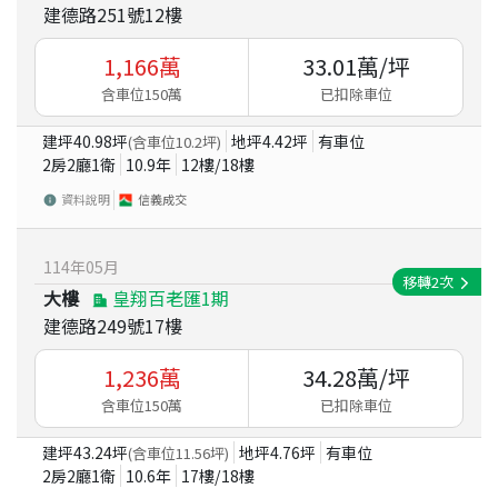
建德路251號12樓
1,166
萬
33.01
萬/坪
含車位150萬
已扣除車位
建坪
40.98
坪
地坪
4.42
坪
有車位
(含車位
10.2
坪)
2房2廳1衛
10.9
年
12
樓/
18
樓
資料說明
信義成交
114
年
05
月
移轉
2
次
大樓
皇翔百老匯1期
建德路249號17樓
1,236
萬
34.28
萬/坪
含車位150萬
已扣除車位
建坪
43.24
坪
地坪
4.76
坪
有車位
(含車位
11.56
坪)
2房2廳1衛
10.6
年
17
樓/
18
樓