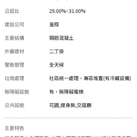
公設比
29.00%~31.00%
建設公司
皇翔
主要結構
鋼筋混凝土
外牆建材
二丁掛
警衛管理
全天候
垃圾處理
社區統一處理，專區堆置(有冷藏設備)
無障礙設施
有，無障礙電梯
公共設施
花園,健身房,交誼廳
主要特色