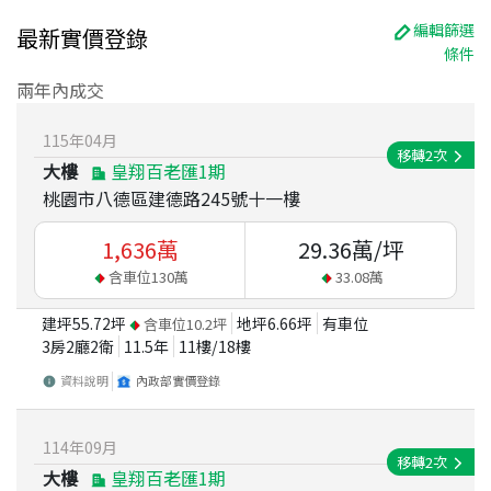
編輯篩選
最新實價登錄
條件
兩年內成交
115
年
04
月
移轉
2
次
大樓
皇翔百老匯1期
桃園市八德區建德路245號十一樓
1,636
萬
29.36
萬/坪
含車位
130
萬
33.08
萬
建坪
55.72
坪
地坪
6.66
坪
有車位
含車位
10.2
坪
3房2廳2衛
11.5
年
11
樓/
18
樓
資料說明
內政部實價登錄
114
年
09
月
移轉
2
次
大樓
皇翔百老匯1期