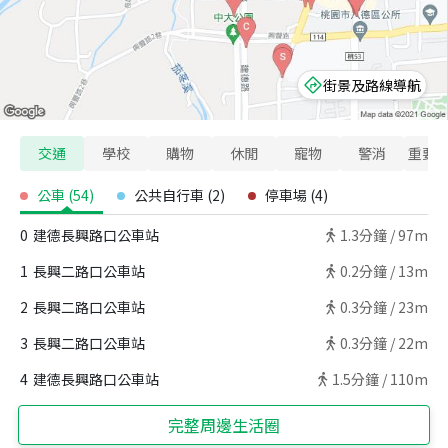
街景及路線導航
交通
學校
購物
休閒
寵物
警消
重要
公車
(
54
)
公共自行車
(
2
)
停車場
(
4
)
0
建德長興路口公車站
1.3
分鐘 /
97m
1
長興二路口公車站
0.2
分鐘 /
13m
2
長興二路口公車站
0.3
分鐘 /
23m
3
長興二路口公車站
0.3
分鐘 /
22m
4
建德長興路口公車站
1.5
分鐘 /
110m
完整周邊生活圈