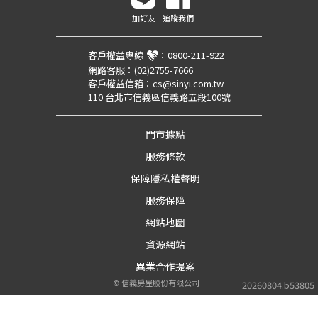
加好友
追蹤我們
客戶權益專線
：
0800-211-922
網路客服：
(02)2755-7666
客戶權益信箱：
cs@sinyi.com.tw
110 台北市信義區信義路五段100號
門市據點
服務條款
保障隱私權聲明
服務保障
網站地圖
資源網站
異業合作提案
©
信義房屋股份有限公司
20260804.b53805