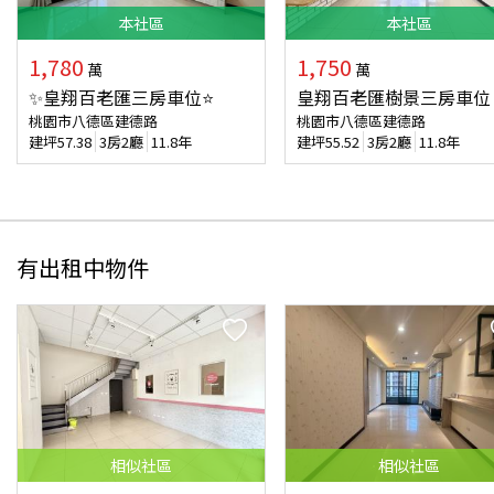
本
社區
本
社區
1,780
1,750
萬
萬
✨皇翔百老匯三房車位⭐
皇翔百老匯樹景三房車位
桃園市八德區建德路
桃園市八德區建德路
建坪
57.38
3房2廳
11.8年
建坪
55.52
3房2廳
11.8年
有出租中物件
相似
社區
相似
社區