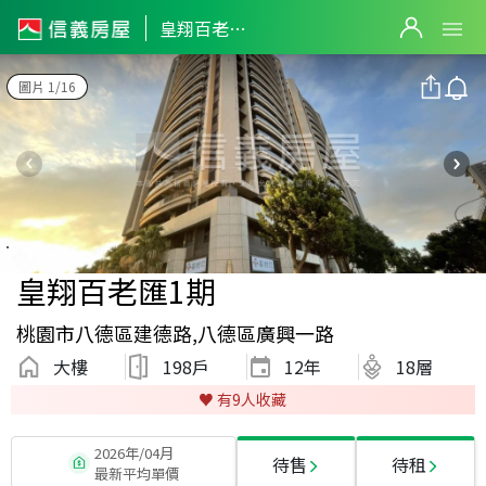
皇翔百老匯1期
圖片 1/16
皇翔百老匯1期
桃園市八德區建德路,八德區廣興一路
大樓
198戶
12
年
18層
♥️ 有
9
人收藏
2026年/04月
待售
待租
最新平均單價