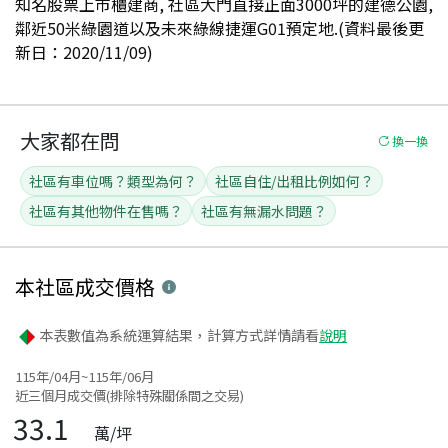
知名股票上市櫃建商, 社區大門直接正面3000坪的建德公園,
鄰近50米綠園道以及未來綠線捷運G01預定地.(資料最後更
新日：2020/11/09)
大家都在問
換一換
社區有車位嗎？類型為何？
社區自住/出租比例如何？
社區有其他物件在售嗎？
社區有無漏水問題？
本社區
成交價格
本表數值為系統運算結果，計算方式詳情請看
說明
115年/04月~115年/06月
近三個月成交價(排除特殊關係間之交易)
33.1
萬/坪