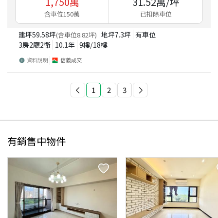
1,750
萬
31.52
萬/坪
含車位150萬
已扣除車位
建坪
59.58
坪
地坪
7.3
坪
有車位
(含車位
8.82
坪)
3房2廳2衛
10.1
年
9
樓/
18
樓
資料說明
信義成交
1
2
3
有銷售中物件