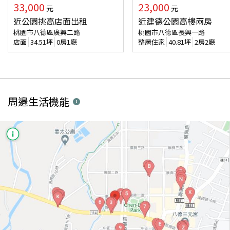
33,000
23,000
元
元
近公園挑高店面出租
近建德公園高樓兩房
桃園市八德區廣興二路
桃園市八德區長興一路
店面
34.51
坪
0房1廳
整層住家
40.81
坪
2房2廳
周邊生活機能