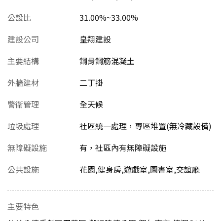
公設比
31.00%~33.00%
建設公司
皇翔建設
主要結構
鋼骨鋼筋混凝土
外牆建材
二丁掛
警衛管理
全天候
垃圾處理
社區統一處理，專區堆置(無冷藏設備)
無障礙設施
有，社區內有無障礙設施
公共設施
花園,健身房,遊戲室,圖書室,交誼廳
主要特色