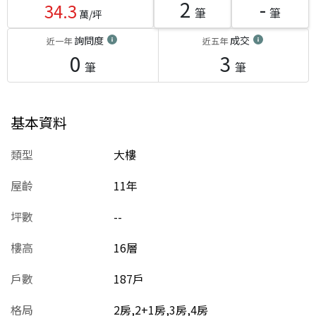
2
-
34.3
筆
筆
萬/坪
詢問度
成交
近一年
近五年
0
3
筆
筆
基本資料
類型
大樓
屋齡
11
年
坪數
--
樓高
16層
戶數
187戶
格局
2房,2+1房,3房,4房