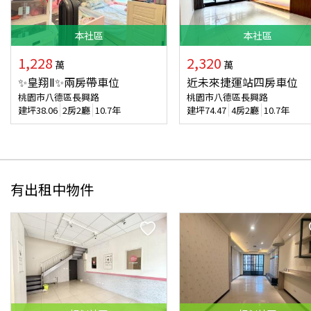
本
社區
本
社區
1,228
2,320
萬
萬
✨皇翔Ⅱ✨兩房帶車位
近未來捷運站四房車位
桃園市八德區長興路
桃園市八德區長興路
建坪
38.06
2房2廳
10.7年
建坪
74.47
4房2廳
10.7年
有出租中物件