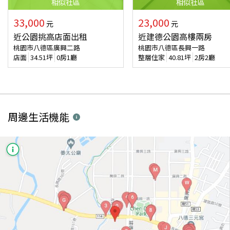
相似
社區
相似
社區
33,000
23,000
元
元
近公園挑高店面出租
近建德公園高樓兩房
桃園市八德區廣興二路
桃園市八德區長興一路
店面
34.51
坪
0房1廳
整層住家
40.81
坪
2房2廳
周邊生活機能