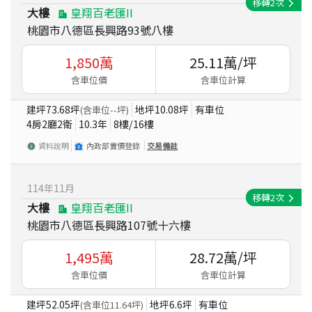
移轉
2
次
大樓
皇翔百老匯II
桃園市八德區長興路93號八樓
1,850
萬
25.11
萬/坪
含車位價
含車位計算
建坪
73.68
坪
地坪
10.08
坪
有車位
(含車位
--
坪)
4房2廳2衛
10.3
年
8
樓/
16
樓
資料說明
內政部實價登錄
交易備註
114
年
11
月
移轉
2
次
大樓
皇翔百老匯II
桃園市八德區長興路107號十六樓
1,495
萬
28.72
萬/坪
含車位價
含車位計算
建坪
52.05
坪
地坪
6.6
坪
有車位
(含車位
11.64
坪)