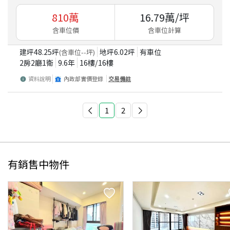
810
萬
16.79
萬/坪
含車位價
含車位計算
建坪
48.25
坪
地坪
6.02
坪
有車位
(含車位
--
坪)
2房2廳1衛
9.6
年
16
樓/
16
樓
資料說明
內政部實價登錄
交易備註
1
2
有銷售中物件