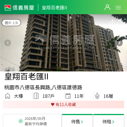
皇翔百老匯II
圖片 1/8
皇翔百老匯II
桃園市八德區長興路,八德區建德路
大樓
187戶
11
年
16層
♥️ 有
11
人收藏
2026年/05月
待售
待租
最新平均單價