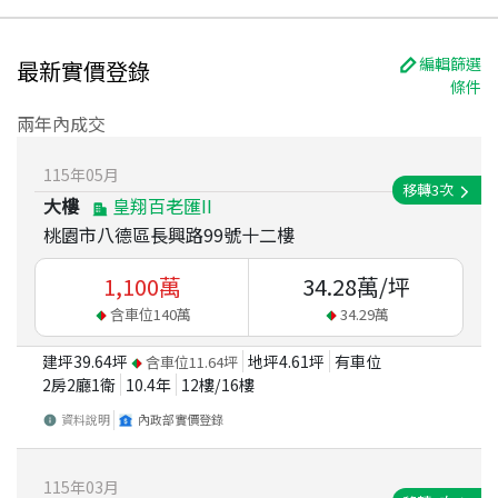
編輯篩選
最新實價登錄
條件
兩年內成交
115
年
05
月
移轉
3
次
大樓
皇翔百老匯II
桃園市八德區長興路99號十二樓
1,100
萬
34.28
萬/坪
含車位
140
萬
34.29
萬
建坪
39.64
坪
地坪
4.61
坪
有車位
含車位
11.64
坪
2房2廳1衛
10.4
年
12
樓/
16
樓
資料說明
內政部實價登錄
115
年
03
月