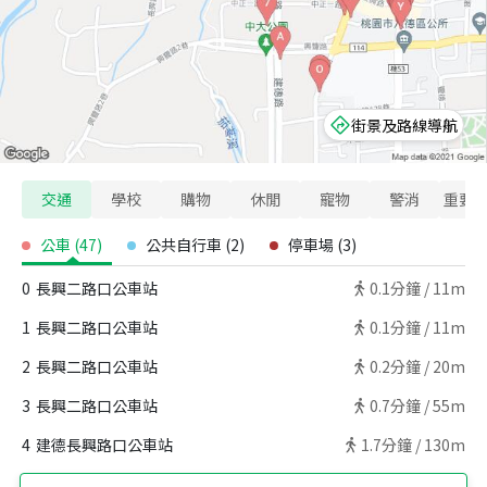
街景及路線導航
交通
學校
購物
休閒
寵物
警消
重要
公車
(
47
)
公共自行車
(
2
)
停車場
(
3
)
0
長興二路口公車站
0.1
分鐘 /
11m
1
長興二路口公車站
0.1
分鐘 /
11m
2
長興二路口公車站
0.2
分鐘 /
20m
3
長興二路口公車站
0.7
分鐘 /
55m
4
建德長興路口公車站
1.7
分鐘 /
130m