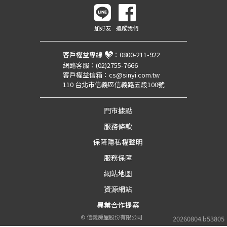
加好友
追蹤我們
客戶權益專線
：
0800-211-922
網路客服：
(02)2755-7666
客戶權益信箱：
cs@sinyi.com.tw
110 台北市信義區信義路五段100號
門市據點
服務條款
保障隱私權聲明
服務保障
網站地圖
資源網站
異業合作提案
©
信義房屋股份有限公司
20260804.b53805