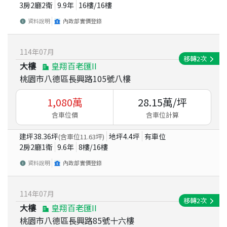
3房2廳2衛
9.9
年
16
樓/
16
樓
資料說明
內政部實價登錄
114
年
07
月
移轉
2
次
大樓
皇翔百老匯II
桃園市八德區長興路105號八樓
1,080
萬
28.15
萬/坪
含車位價
含車位計算
建坪
38.36
坪
地坪
4.4
坪
有車位
(含車位
11.63
坪)
2房2廳1衛
9.6
年
8
樓/
16
樓
資料說明
內政部實價登錄
114
年
07
月
移轉
2
次
大樓
皇翔百老匯II
桃園市八德區長興路85號十六樓