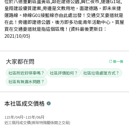
位於八德重劃區蛋黃區,鄰近建德公園,興仁夜市,捷運G1站,
皇翔建設優質建案,旁邊是文教用地，面建德路，即未來捷
運路線。綠線G01接藍線亦由此處出發！交通交叉要道就是
在此！旁邊即建德公園，後方即多功能青年活動中心。買屋
買在交通要道就是指這個區塊！(資料最後更新日：
2021/10/05)
大家都在問
換一換
社區附近好停車嗎？
社區評價如何？
社區垃圾處理方式？
社區有無漏水問題？
本社區
成交價格
115年/04月~115年/06月
近三個月成交價(排除特殊關係間之交易)