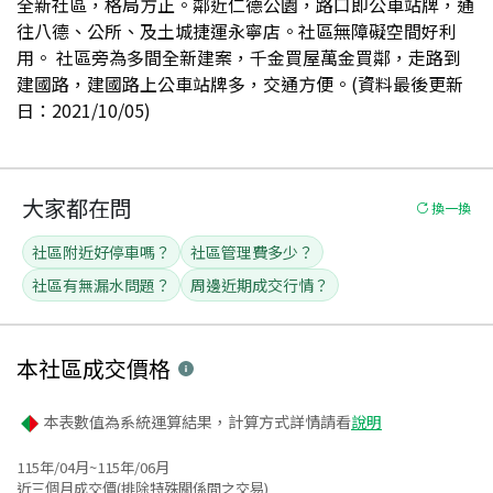
全新社區，格局方正。鄰近仁德公園，路口即公車站牌，通
往八德、公所、及土城捷運永寧店。社區無障礙空間好利
用。 社區旁為多間全新建案，千金買屋萬金買鄰，走路到
建國路，建國路上公車站牌多，交通方便。(資料最後更新
日：2021/10/05)
大家都在問
換一換
社區附近好停車嗎？
社區管理費多少？
社區有無漏水問題？
周邊近期成交行情？
本社區
成交價格
本表數值為系統運算結果，計算方式詳情請看
說明
115年/04月~115年/06月
近三個月成交價(排除特殊關係間之交易)