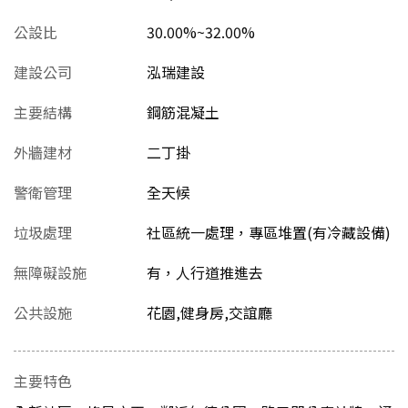
公設比
30.00%~32.00%
建設公司
泓瑞建設
主要結構
鋼筋混凝土
外牆建材
二丁掛
警衛管理
全天候
垃圾處理
社區統一處理，專區堆置(有冷藏設備)
無障礙設施
有，人行道推進去
公共設施
花園,健身房,交誼廳
主要特色