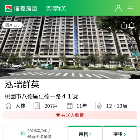
泓瑞群英
圖片 1/8
泓瑞群英
桃園市八德區仁德一路４１號
大樓
207戶
11
年
12、13層
♥️ 有
16
人收藏
2026年/04月
待售
待租
最新平均單價