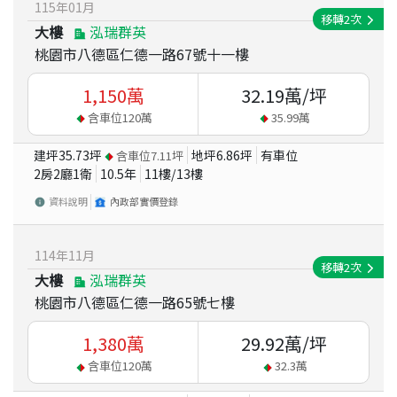
115
年
01
月
移轉
2
次
大樓
泓瑞群英
桃園市八德區仁德一路67號十一樓
1,150
萬
32.19
萬/坪
含車位
120
萬
35.99
萬
建坪
35.73
坪
地坪
6.86
坪
有車位
含車位
7.11
坪
2房2廳1衛
10.5
年
11
樓/
13
樓
資料說明
內政部實價登錄
114
年
11
月
移轉
2
次
大樓
泓瑞群英
桃園市八德區仁德一路65號七樓
1,380
萬
29.92
萬/坪
含車位
120
萬
32.3
萬