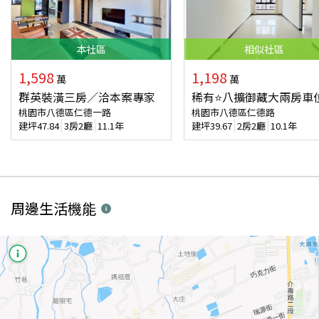
本
社區
相似
社區
1,598
1,198
萬
萬
群英裝潢三房／洽本案專家
稀有⭐八擴御藏大兩房車
桃園市八德區仁德一路
桃園市八德區仁德路
建坪
47.84
3房2廳
11.1年
建坪
39.67
2房2廳
10.1年
周邊生活機能