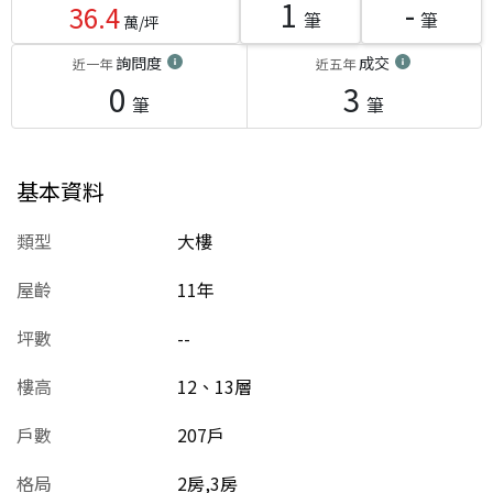
1
-
36.4
筆
筆
萬/坪
詢問度
成交
近一年
近五年
0
3
筆
筆
基本資料
類型
大樓
屋齡
11
年
坪數
--
樓高
12、13層
戶數
207戶
格局
2房,3房