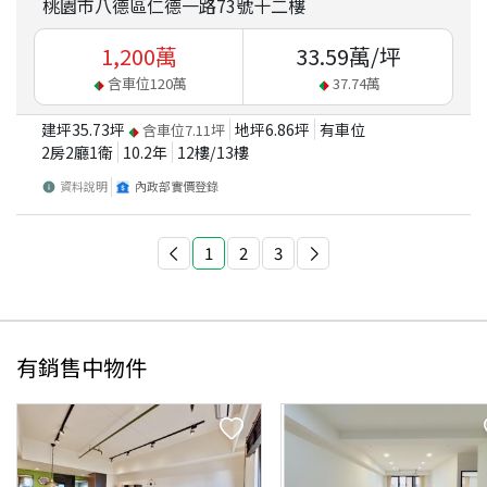
桃園市八德區仁德一路73號十二樓
1,200
萬
33.59
萬/坪
含車位
120
萬
37.74
萬
建坪
35.73
坪
地坪
6.86
坪
有車位
含車位
7.11
坪
2房2廳1衛
10.2
年
12
樓/
13
樓
資料說明
內政部實價登錄
1
2
3
有銷售中物件