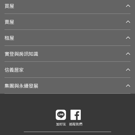
買屋
賣屋
租屋
實登與房訊知識
信義居家
集團與永續發展
加好友
追蹤我們