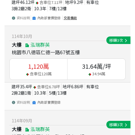
建坪
46.12
坪
地坪
9.2
坪
有車位
含車位
7.11
坪
3房2廳2衛
10.3
年
7
樓/
12
樓
資料說明
內政部實價登錄
交易備註
114
年
10
月
移轉
3
次
大樓
泓瑞群英
桃園市八德區仁德一路67號五樓
1,120
萬
31.64
萬/坪
含車位
120
萬
34.94
萬
建坪
35.4
坪
地坪
6.86
坪
有車位
含車位
6.78
坪
2房2廳1衛
10.3
年
5
樓/
13
樓
資料說明
內政部實價登錄
114
年
09
月
移轉
3
次
大樓
泓瑞群英