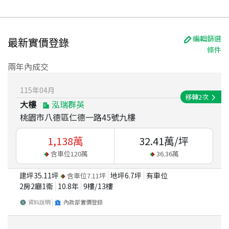
編輯篩選
最新實價登錄
條件
兩年內成交
115
年
04
月
移轉
2
次
大樓
泓瑞群英
桃園市八德區仁德一路45號九樓
1,138
萬
32.41
萬/坪
含車位
120
萬
36.36
萬
建坪
35.11
坪
地坪
6.7
坪
有車位
含車位
7.11
坪
2房2廳1衛
10.8
年
9
樓/
13
樓
資料說明
內政部實價登錄