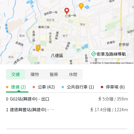
街景及路線導航
交通
購物
醫療
休閒
捷運
(
2
)
公車
(
42
)
公共自行車
(
1
)
停車場
(
6
)
0
G02站(興建中) - 出口
5
分鐘 /
359m
1
建德興豐站(興建中) - 出口
17.4
分鐘 /
1224m