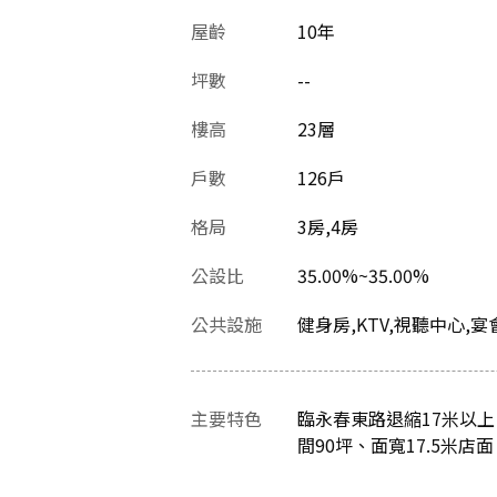
屋齡
10
年
坪數
--
樓高
23層
戶數
126戶
格局
3房,4房
公設比
35.00%~35.00%
公共設施
健身房,KTV,視聽中心,
主要特色
臨永春東路退縮17米以上
間90坪、面寬17.5米店