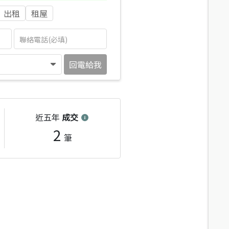
出租
租屋
回電給我
近五年
成交
2
筆