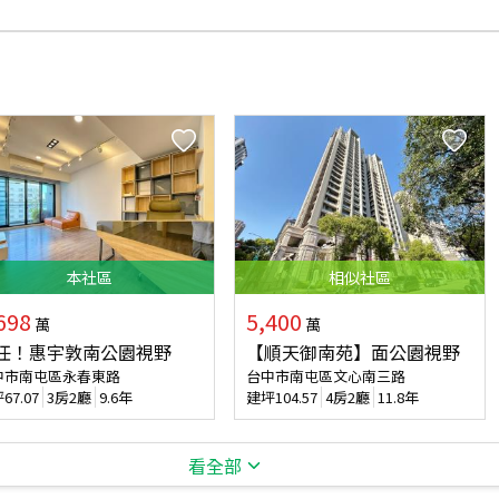
本
社區
相似
社區
698
5,400
萬
萬
任！惠宇敦南公園視野
【順天御南苑】面公園視野
中市南屯區永春東路
台中市南屯區文心南三路
坪
67.07
3房2廳
9.6年
建坪
104.57
4房2廳
11.8年
看全部