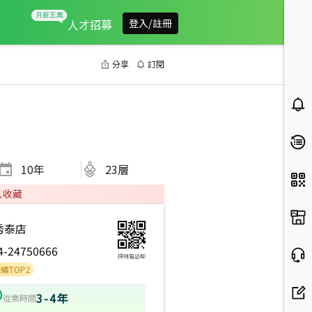
人才招募
登入/註冊
分享
訂閱
10
年
23層
人收藏
秀泰店
4-24750666
掃碼電話聊
2
3-4年
從業時間