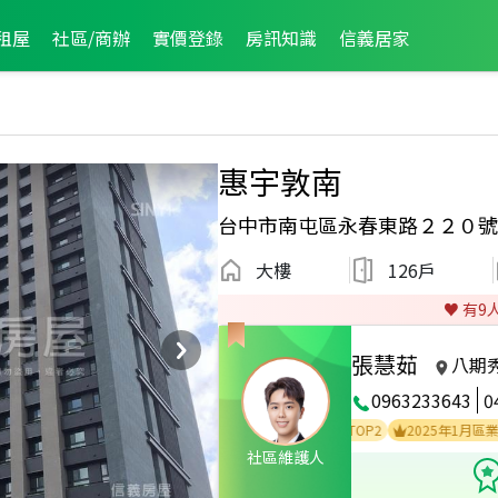
租屋
社區/商辦
實價登錄
房訊知識
信義居家
惠宇敦南
台中市南屯區永春東路２２０號
大樓
126戶
♥️ 有
9
張慧茹
八期
0963233643
0
2025年12月區業績TOP1
2025年9月區業績TOP2
2025年1月區業績TOP
社區維護人