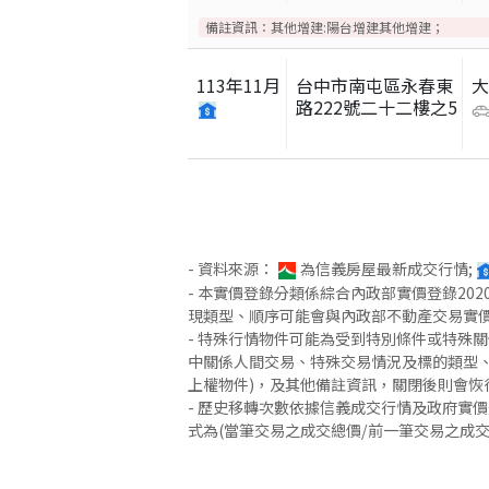
備註資訊：
其他增建:陽台增建其他增建；
113
年
11
月
台中市南屯區永春東
路222號二十二樓之5
- 資料來源：
為信義房屋最新成交行情;
- 本實價登錄分類係綜合內政部實價登錄2
現類型、順序可能會與內政部不動產交易實
- 特殊行情物件可能為受到特別條件或特殊
中關係人間交易、特殊交易情況及標的類型、
上權物件)，及其他備註資訊，關閉後則會恢
- 歷史移轉次數依據信義成交行情及政府實
式為(當筆交易之成交總價/前一筆交易之成