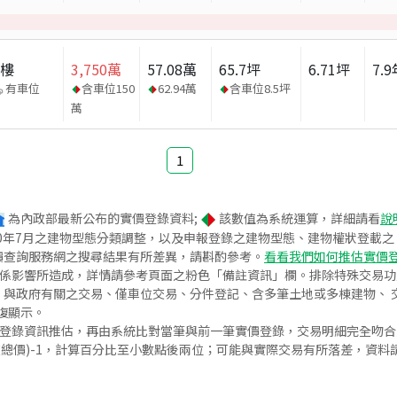
大樓
3,750
萬
57.08
萬
65.7
坪
6.71
坪
7.9
有車位
含車位
150
62.94
萬
含車位
8.5
坪
萬
1
為內政部最新公布的實價登錄資料;
該數值為系統運算，詳細請看
說
020年7月之建物型態分類調整，以及申報登錄之建物型態、建物權狀登載
價查詢服務網之搜尋結果有所差異，請斟酌參考。
看看我們如何推估實價
關係影響所造成，詳情請參考頁面之粉色「備註資訊」欄。排除特殊交易
與政府有關之交易、僅車位交易、分件登記、含多筆土地或多棟建物、 交
復顯示。
價登錄資訊推估，再由系統比對當筆與前一筆實價登錄，交易明細完全吻
交總價)-1，計算百分比至小數點後兩位；可能與實際交易有所落差，資料