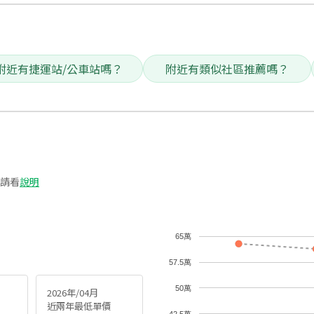
附近有捷運站/公車站嗎？
附近有類似社區推薦嗎？
請看
說明
65萬
57.5萬
50萬
2026年/04月
近兩年最低單價
42.5萬