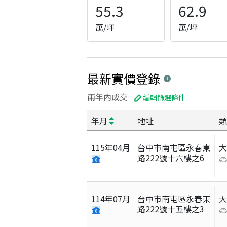
55.3
62.9
萬/坪
萬/坪
最新實價登錄
兩年內成交
編輯篩選條件
年月
地址
類
115
年
04
月
台中市南屯區永春東
路222號十六樓之6
114
年
07
月
台中市南屯區永春東
路222號十五樓之3