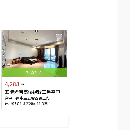
相似
社區
4,288
萬
五權光河高樓視野三房平車
台中市南屯區五權西路二段
建坪
97.84
3房2廳
11.3年