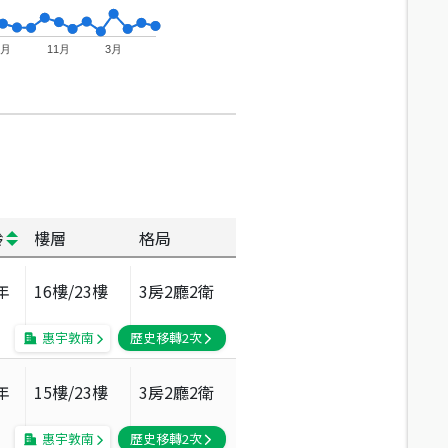
7月
11月
3月
齡
樓層
格局
年
16
樓/
23
樓
3房2廳2衛
惠宇敦南
歷史移轉
2
次
年
15
樓/
23
樓
3房2廳2衛
惠宇敦南
歷史移轉
2
次