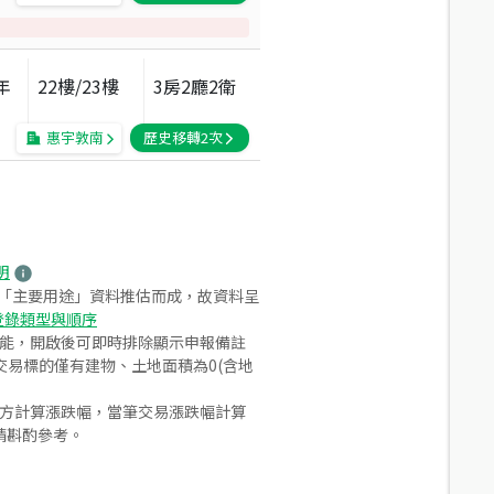
年
22
樓/
23
樓
3房2廳2衛
惠宇敦南
歷史移轉
2
次
明
之「主要用途」資料推估而成，故資料呈
登錄類型與順序
功能，開啟後可即時排除顯示申報備註
易標的僅有建物、土地面積為0(含地
合方計算漲跌幅，當筆交易漲跌幅計算
請斟酌參考。