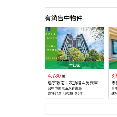
有銷售中物件
本
社區
4,780
3,
萬
惠宇敦南｜次頂樓４房雙車
專
台中市南屯區永春東路
台
建坪
84.9
4房2廳
9.6年
建