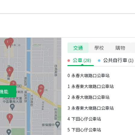
交通
學校
購物
公車
公共自行車
(
28
)
(
1
)
0
永春大墩路口公車站
1
永春東大墩路口公車站
機能
2
永春大墩路口公車站
3
永春東大墩路口公車站
4
下田心仔公車站
5
下田心仔公車站