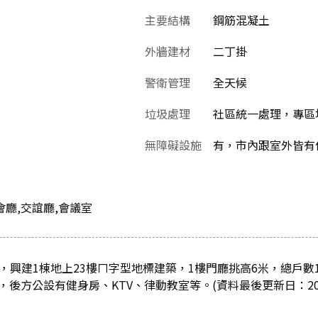
主要結構
鋼筋混凝土
外牆建材
二丁掛
警衛管理
全天候
垃圾處理
社區統一處理，專區
無障礙設施
有，市內跟室外皆有
宴會廳,交誼廳,會議室
，興建1棟地上23樓ㄇ字型地標建築，1樓門廳挑高6米，總戶數1
面，後方公設有健身房、KTV、律動教室等。(資料最後更新日：2021/