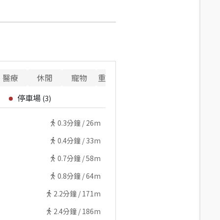
醫療
休閒
寵物
重要設施
停車場
(
3
)
0.3
分鐘 /
26m
0.4
分鐘 /
33m
0.7
分鐘 /
58m
0.8
分鐘 /
64m
2.2
分鐘 /
171m
2.4
分鐘 /
186m