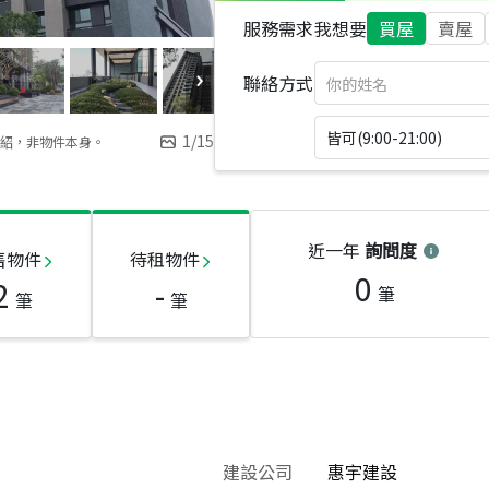
服務需求
我想要
買屋
賣屋
聯絡方式
皆可(9:00-21:00)
1
/
15
紹，非物件本身。
近一年
詢問度
售物件
待租物件
0
2
-
筆
筆
筆
建設公司
惠宇建設