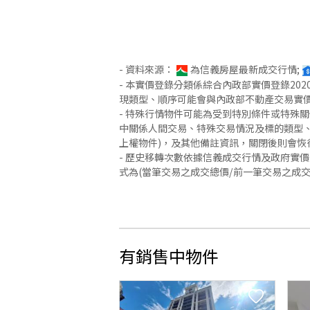
- 資料來源：
為信義房屋最新成交行情;
- 本實價登錄分類係綜合內政部實價登錄2
現類型、順序可能會與內政部不動產交易實
- 特殊行情物件可能為受到特別條件或特殊
中關係人間交易、特殊交易情況及標的類型、
上權物件)，及其他備註資訊，關閉後則會恢
- 歷史移轉次數依據信義成交行情及政府實
式為(當筆交易之成交總價/前一筆交易之成
有銷售中物件