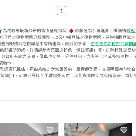
1
為內政部最新公布的實價登錄資料;
該數值為系統運算，詳細請看
說
020年7月之建物型態分類調整，以及申報登錄之建物型態、建物權狀登載
價查詢服務網之搜尋結果有所差異，請斟酌參考。
看看我們如何推估實價
關係影響所造成，詳情請參考頁面之粉色「備註資訊」欄。排除特殊交易
與政府有關之交易、僅車位交易、分件登記、含多筆土地或多棟建物、 交
復顯示。
價登錄資訊推估，再由系統比對當筆與前一筆實價登錄，交易明細完全吻
交總價)-1，計算百分比至小數點後兩位；可能與實際交易有所落差，資料