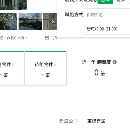
聯絡方式
皆可(9:00-21:00)
1
/
6
紹，非物件本身。
近一年
詢問度
售物件
待租物件
0
-
-
筆
筆
筆
建設公司
東煒建設