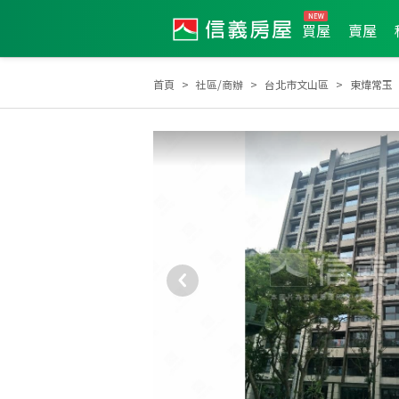
買屋
賣屋
首頁
社區/商辦
台北市文山區
東煒常玉
2025年11月區業績TOP2
2025年2月區業績TOP2