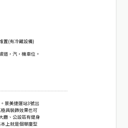
堆置(有冷藏設備)
坡道，汽，機車位。
4。景美捷運站3號出
其極具裝飾效果也可
大廳、公設區有健身
基本上就是個華廈型