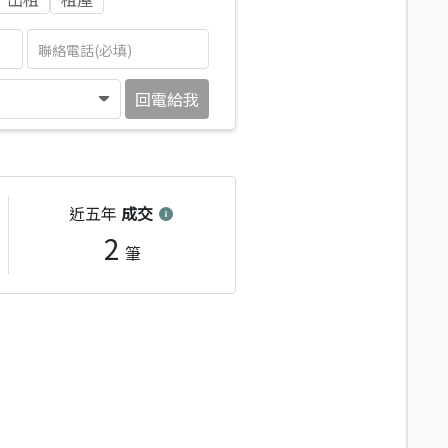
回電給我
近五年
成交
2
筆