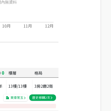
間內無資料
10
月
11
月
12
月
齡
樓層
格局
年
13
樓/
13
樓
3房2廳2衛
東煒常玉
歷史移轉
2
次