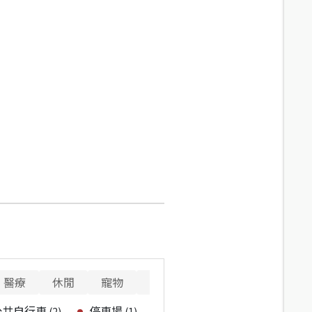
醫療
休閒
寵物
警消
重要設施
公共自行車
停車場
(
2
)
(
1
)