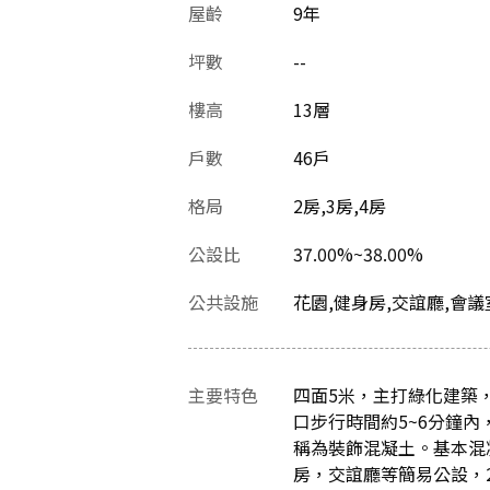
屋齡
9
年
坪數
--
樓高
13層
戶數
46戶
格局
2房,3房,4房
公設比
37.00%~38.00%
公共設施
花園,健身房,交誼廳,會議
主要特色
四面5米，主打綠化建築，
口步行時間約5~6分鐘
稱為裝飾混凝土。基本混
房，交誼廳等簡易公設，2