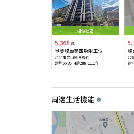
相似
社區
5,368
5,
萬
景美馥麗第四房附車位
馥
台北市文山區景後街
台
建坪
66.85
4房2廳
11.1年
建
周邊生活機能