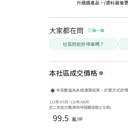
升級版產品。(資料最後更新日
大家都在問
換一換
社區附近好停車嗎？
本社區
成交價格
本表數值為系統運算結果，計算方式詳情
113年/07月~115年/06月
近二年成交價(排除特殊關係間之交易)
99.5
萬/坪