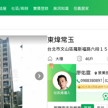
租屋
社區/商辦
實價登錄
房訊知識
信義居家
東煒常玉
台北市文山區羅斯福路六段１５
大樓
46戶
廖佑霆
景美
0988380897
0
2026年7月區成件TOP3
2025年4月區成件TOP3
2025年2月區成件TOP3
社區維護人
服務需求
我想要
買屋
賣屋