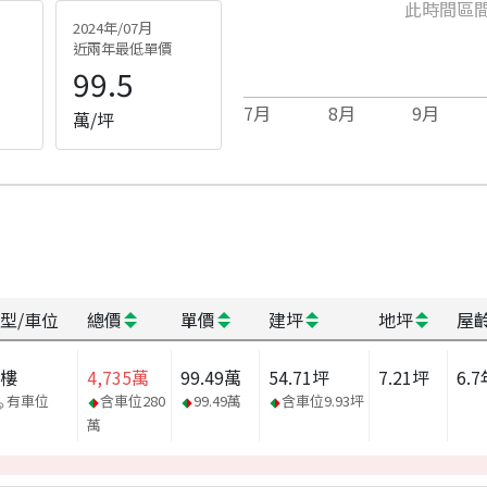
此時間區
2024年/07月
近兩年最低單價
99.5
7
月
8
月
9
月
萬/坪
型/車位
總價
單價
建坪
地坪
屋
大樓
4,735
萬
99.49
萬
54.71
坪
7.21
坪
6.7
有車位
含車位
280
99.49
萬
含車位
9.93
坪
萬