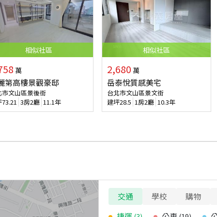
相似
社區
相似
社區
758
2,680
萬
萬
麗第高樓景觀豪邸
岳泰悅質感美宅
北市文山區景後街
台北市文山區景文街
坪
73.21
3房2廳
11.1年
建坪
28.5
1房2廳
10.3年
交通
學校
購物
捷運
公車
(
3
)
(
19
)