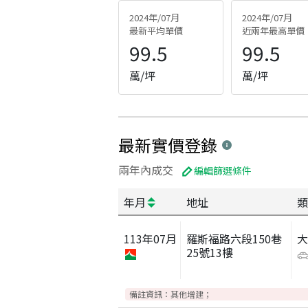
2024年/07月
2024年/07月
最新平均單價
近兩年最高單價
99.5
99.5
萬/坪
萬/坪
最新實價登錄
兩年內成交
編輯篩選條件
年月
地址
類
113
年
07
月
羅斯福路六段150巷
25號13樓
備註資訊：
其他增建；