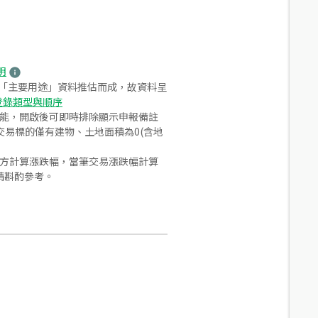
明
之「主要用途」資料推估而成，故資料呈
登錄類型與順序
功能，開啟後可即時排除顯示申報備註
易標的僅有建物、土地面積為0(含地
合方計算漲跌幅，當筆交易漲跌幅計算
請斟酌參考。