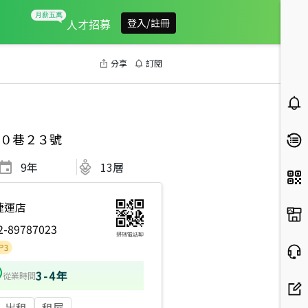
人才招募
登入/註冊
分享
訂閱
０巷２３號
9
年
13層
捷運店
2-89787023
掃碼電話聊
3-4年
從業時間
出租
租屋