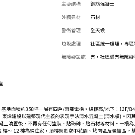
主要結構
鋼筋混凝土
外牆建材
石材
警衛管理
全天候
垃圾處理
社區統一處理，專區
無障礙設施
有，社區備有無障礙
室
基地面積約358坪一層有四戶/兩部電梯。總樓高/地下：13F/B
內，東煒建設以建築現代主義的表現手法清水混凝土(清水模)。因
凝土澆置後，不再有任何塗裝、貼磁磚、貼石材等材料。一樓為
 樓～ 12 樓為純住家，頂樓規劃空中花園、烤肉區及曬被區。