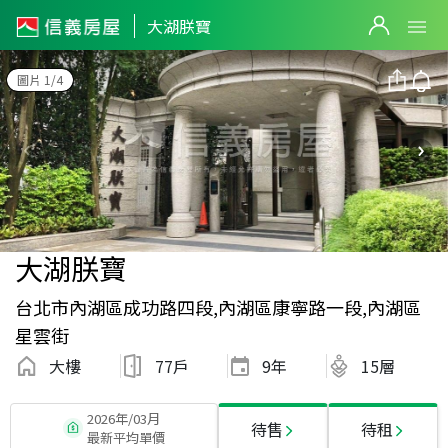
大湖朕寶
圖片 1/4
大湖朕寶
台北市內湖區成功路四段,內湖區康寧路一段,內湖區
星雲街
大樓
77戶
9
年
15層
2026年/03月
待售
待租
最新平均單價