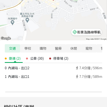
街景及路線導航
交通
學校
購物
醫療
休閒
寵物
警
捷運
(
2
)
公車
(
30
)
停車場
(
2
)
0
內湖站 - 出口2
7.4
分鐘 /
596m
1
內湖站 - 出口1
7.7
分鐘 /
589m
相似社區/商辦