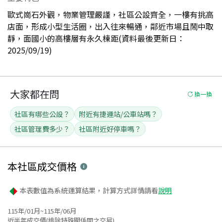
歐式崗石外觀，物業管理嚴謹，社區公設齊全，一樓有挑高
店面，形成小型生活圈，出入往來暢通，鄰近市場且鬧中取
靜，面國小的高樓層有永久棟距(資料最後更新日：
2025/09/19)
大家都在問
換一換
社區有哪些公設？
附近有捷運站/公車站嗎？
社區管理費多少？
社區附近好停車嗎？
本社區
成交價格
本表數值為系統運算結果，計算方式詳情請看
說明
115年/01月~115年/06月
近半年成交價(排除特殊關係間之交易)