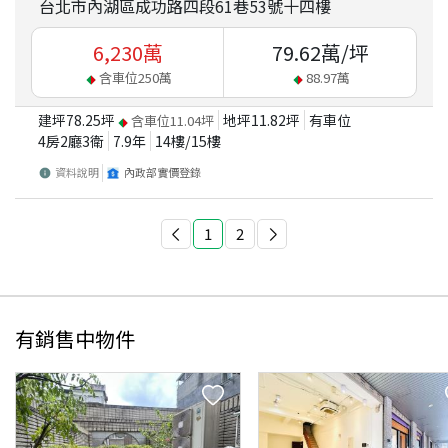
台北市內湖區成功路四段61巷53號十四樓
6,230
萬
79.62
萬/坪
含車位
250
萬
88.97
萬
建坪
78.25
坪
地坪
11.82
坪
有車位
含車位
11.04
坪
4房2廳3衛
7.9
年
14
樓/
15
樓
資料說明
內政部實價登錄
1
2
有銷售中物件