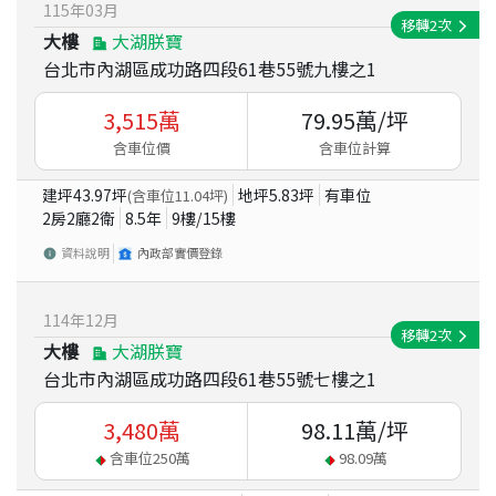
115
年
03
月
移轉
2
次
大樓
大湖朕寶
台北市內湖區成功路四段61巷55號九樓之1
3,515
萬
79.95
萬/坪
含車位價
含車位計算
建坪
43.97
坪
地坪
5.83
坪
有車位
(含車位
11.04
坪)
2房2廳2衛
8.5
年
9
樓/
15
樓
資料說明
內政部實價登錄
114
年
12
月
移轉
2
次
大樓
大湖朕寶
台北市內湖區成功路四段61巷55號七樓之1
3,480
萬
98.11
萬/坪
含車位
250
萬
98.09
萬