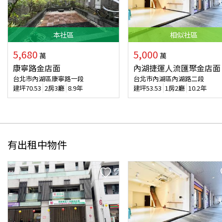
本
社區
相似
社區
5,680
5,000
萬
萬
康寧路金店面
內湖捷運人流匯聚金店面
台北市內湖區康寧路一段
台北市內湖區內湖路二段
建坪
70.53
2房3廳
8.9年
建坪
53.53
1房2廳
10.2年
有出租中物件