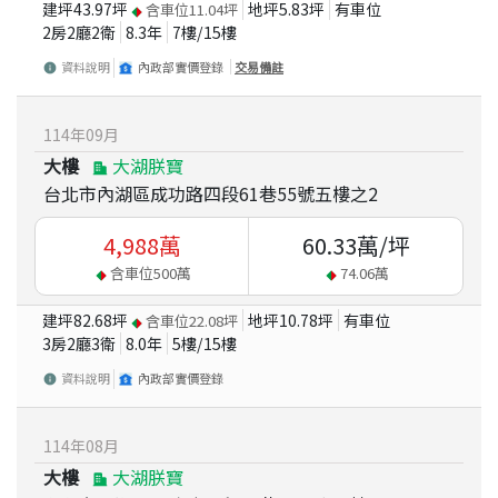
建坪
43.97
坪
地坪
5.83
坪
有車位
含車位
11.04
坪
2房2廳2衛
8.3
年
7
樓/
15
樓
資料說明
內政部實價登錄
交易備註
114
年
09
月
大樓
大湖朕寶
台北市內湖區成功路四段61巷55號五樓之2
4,988
萬
60.33
萬/坪
含車位
500
萬
74.06
萬
建坪
82.68
坪
地坪
10.78
坪
有車位
含車位
22.08
坪
3房2廳3衛
8.0
年
5
樓/
15
樓
資料說明
內政部實價登錄
114
年
08
月
大樓
大湖朕寶