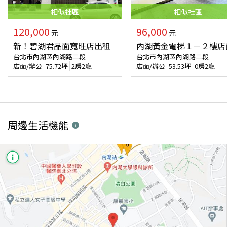
相似
社區
相似
社區
120,000
96,000
元
元
新！碧湖君品面寬旺店出租
內湖黃金電梯１－２樓店
台北市內湖區內湖路二段
台北市內湖區內湖路二段
店面/辦公
75.72
坪
2房2廳
店面/辦公
53.53
坪
0房2廳
周邊生活機能