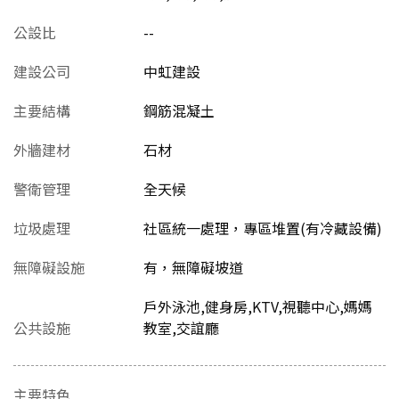
公設比
--
建設公司
中虹建設
主要結構
鋼筋混凝土
外牆建材
石材
警衛管理
全天候
垃圾處理
社區統一處理，專區堆置(有冷藏設備)
無障礙設施
有，無障礙坡道
戶外泳池,健身房,KTV,視聽中心,媽媽
公共設施
教室,交誼廳
主要特色