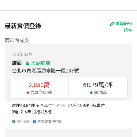
編輯篩選
最新實價登錄
條件
兩年內成交
115
年
03
月
店面
大湖朕寶
台北市內湖區康寧路一段133號
2,850
萬
68.79
萬/坪
含車位
250
萬
68.78
萬
建坪
48.84
坪
地坪
7.59
坪
有車位
含車位
11.04
坪
0衛
8.5
年
1
樓/
15
樓
資料說明
內政部實價登錄