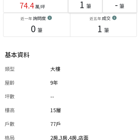
1
-
74.4
筆
筆
萬/坪
詢問度
成交
近一年
近五年
0
1
筆
筆
基本資料
類型
大樓
屋齡
9
年
坪數
--
樓高
15層
戶數
77戶
格局
2房,3房,4房,店面