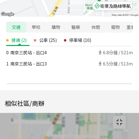
街景及路線導航
交通
學校
購物
醫療
休閒
寵物
重要
捷運
(
2
)
公車
(
25
)
停車場
(
10
)
0
南京三民站 - 出口4
6.8
分鐘 /
521m
1
南京三民站 - 出口3
6.5
分鐘 /
513m
相似社區/商辦