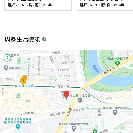
建坪
23.97
2房2廳
36.7年
建坪
36.79
1廳1衛
38.0年
周邊生活機能