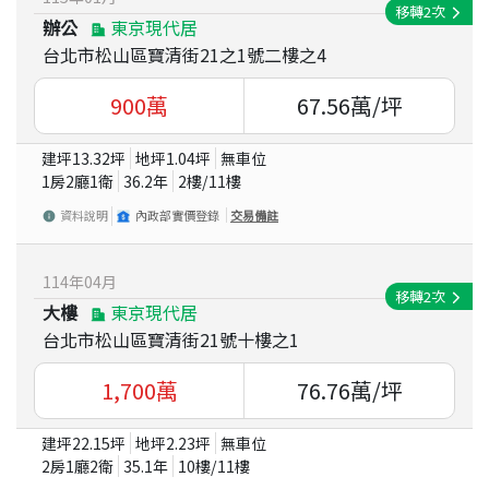
移轉
2
次
辦公
東京現代居
台北市松山區寶清街21之1號二樓之4
900
萬
67.56
萬/坪
建坪
13.32
坪
地坪
1.04
坪
無車位
1房2廳1衛
36.2
年
2
樓/
11
樓
資料說明
內政部實價登錄
交易備註
114
年
04
月
移轉
2
次
大樓
東京現代居
台北市松山區寶清街21號十樓之1
1,700
萬
76.76
萬/坪
建坪
22.15
坪
地坪
2.23
坪
無車位
2房1廳2衛
35.1
年
10
樓/
11
樓