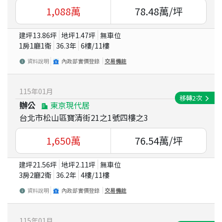
1,088
萬
78.48
萬/坪
建坪
13.86
坪
地坪
1.47
坪
無車位
1房1廳1衛
36.3
年
6
樓/
11
樓
資料說明
內政部實價登錄
交易備註
115
年
01
月
移轉
2
次
辦公
東京現代居
台北市松山區寶清街21之1號四樓之3
1,650
萬
76.54
萬/坪
建坪
21.56
坪
地坪
2.11
坪
無車位
3房2廳2衛
36.2
年
4
樓/
11
樓
資料說明
內政部實價登錄
交易備註
115
年
01
月