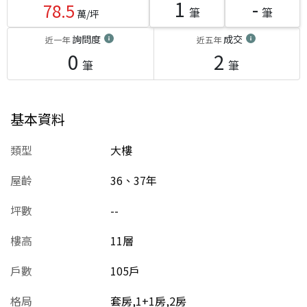
1
-
78.5
筆
筆
萬/坪
詢問度
成交
近一年
近五年
0
2
筆
筆
基本資料
類型
大樓
屋齡
36、37
年
坪數
--
樓高
11層
戶數
105戶
格局
套房,1+1房,2房