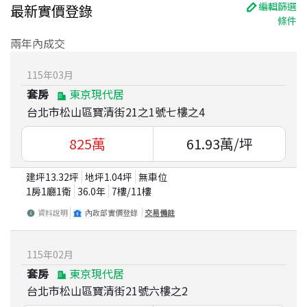
編輯篩選
最新實價登錄
條件
兩年內成交
115
年
03
月
套房
東京現代居
台北市松山區寶清街21之1號七樓之4
825
萬
61.93
萬/坪
建坪
13.32
坪
地坪
1.04
坪
無車位
1房1廳1衛
36.0
年
7
樓/
11
樓
資料說明
內政部實價登錄
交易備註
115
年
02
月
套房
東京現代居
台北市松山區寶清街21號六樓之2