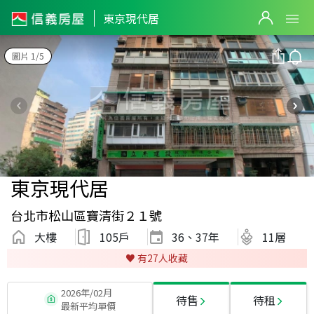
東京現代居
圖片 1/5
東京現代居
台北市松山區寶清街２１號
大樓
105戶
36、37
年
11層
♥️ 有
27
人收藏
2026年/02月
待售
待租
最新平均單價