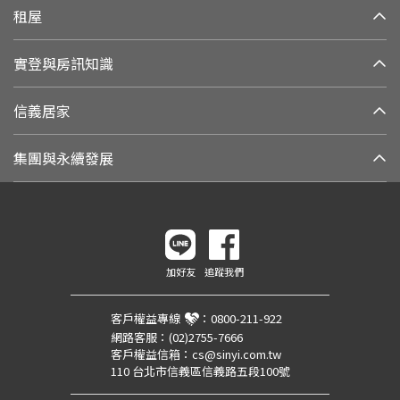
租屋
實登與房訊知識
信義居家
集團與永續發展
加好友
追蹤我們
客戶權益專線
：
0800-211-922
網路客服：
(02)2755-7666
客戶權益信箱：
cs@sinyi.com.tw
110 台北市信義區信義路五段100號