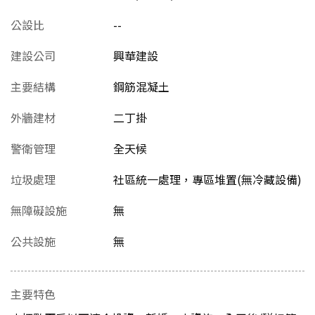
公設比
--
建設公司
興華建設
主要結構
鋼筋混凝土
外牆建材
二丁掛
警衛管理
全天候
垃圾處理
社區統一處理，專區堆置(無冷藏設備)
無障礙設施
無
公共設施
無
主要特色