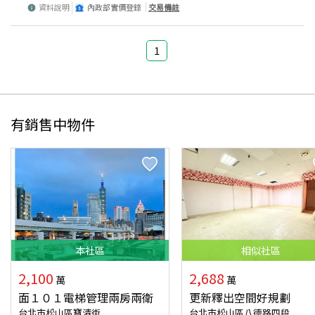
資料說明
內政部實價登錄
交易備註
1
有銷售中物件
本
社區
相似
社區
2,100
2,688
萬
萬
面１０１電梯管理兩房兩衛
更新釋出空間好規劃
台北市松山區寶清街
台北市松山區八德路四段