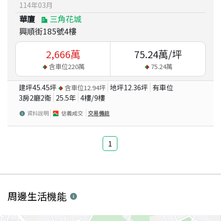
114
年
03
月
華廈
三角花城
興順街185號4樓
2,666
萬
75.24
萬/坪
含車位
220
萬
75.24
萬
建坪
45.45
坪
地坪
12.36
坪
有車位
含車位
12.94
坪
3房2廳2衛
25.5
年
4
樓/
9
樓
資料說明
信義成交
交易備註
1
周邊生活機能