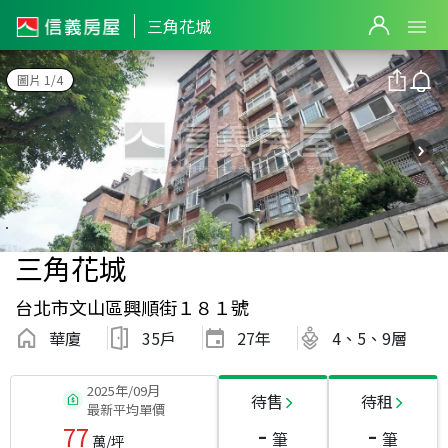
三角花城
圖片 1/4
三角花城
台北市文山區興順街１８１號
華廈
35戶
27
年
4、5、9層
2025年/09月
待售
待租
最新平均單價
-
-
77
筆
筆
萬/坪