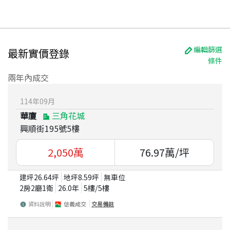
編輯篩選
最新實價登錄
條件
兩年內成交
114
年
09
月
華廈
三角花城
興順街195號5樓
2,050
萬
76.97
萬/坪
建坪
26.64
坪
地坪
8.59
坪
無車位
2房2廳1衛
26.0
年
5
樓/
5
樓
資料說明
信義成交
交易備註