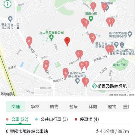
街景及路線導航
交通
學校
購物
醫療
休閒
寵物
重要
公車
(
22
)
公共自行車
(
1
)
停車場
(
4
)
0
興隆市場後站公車站
4.6
分鐘 /
382m