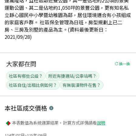
運萬隆站，且社區鄰近雙公園，其一是佔地約2公頃的景美
運動公園、其二是佔地約1,050坪的景豐公園，更有知名私
立靜心國民中小學暨幼稚園為鄰，居住環境適合有小孩組成
的家庭客戶群。 社區保全管理為日班，房型規劃上已二
房、三房及別墅的產品為主。(資料最後更新日：
2021/09/28)
大家都在問
換一換
社區有哪些公設？
附近有捷運站/公車站嗎？
社區自住/出租比例如何？
有無裝潢物件在售？
本社區
成交價格
本表數值為系統運算結果，計算方式詳情請看
說明
114年/07月~115年/06月