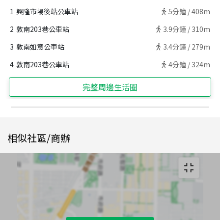
1
興隆市場後站公車站
5
分鐘 /
408m
2
敦南203巷公車站
3.9
分鐘 /
310m
3
敦南如意公車站
3.4
分鐘 /
279m
4
敦南203巷公車站
4
分鐘 /
324m
完整周邊生活圈
相似社區/商辦