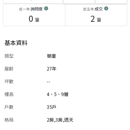
詢問度
成交
近一年
近五年
0
2
筆
筆
基本資料
類型
華廈
屋齡
27
年
坪數
--
樓高
4、5、9層
戶數
35戶
格局
2房,3房,透天