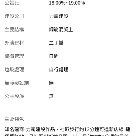
公設比
18.00%~19.00%
建設公司
力霸建設
主要結構
鋼筋混凝土
外牆建材
二丁掛
警衛管理
日間
垃圾處理
自行處理
無障礙設施
無
公共設施
無
主要特色
知名建商-力霸建設作品，社區步行約12分鐘可達新店線-捷