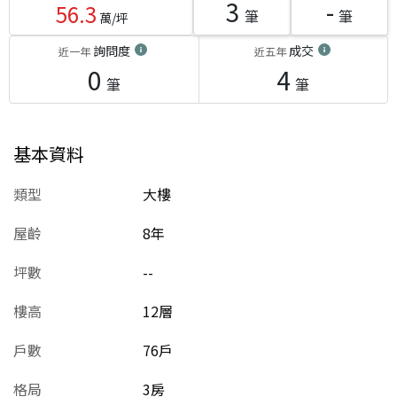
3
-
56.3
筆
筆
萬/坪
詢問度
成交
近一年
近五年
0
4
筆
筆
基本資料
類型
大樓
屋齡
8
年
坪數
--
樓高
12層
戶數
76戶
格局
3房