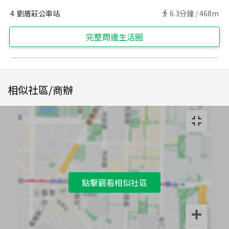
4
劉厝莊公車站
6.3
分鐘 /
468m
完整周邊生活圈
相似社區/商辦
點擊觀看相似社區