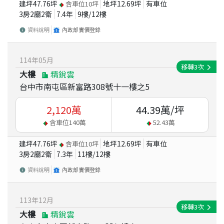
建坪
47.76
坪
地坪
12.69
坪
有車位
含車位
10
坪
3房2廳2衛
7.4
年
9
樓/
12
樓
資料說明
內政部實價登錄
114
年
05
月
移轉
3
次
大樓
精銳雲
台中市南屯區新富路308號十一樓之5
2,120
萬
44.39
萬/坪
含車位
140
萬
52.43
萬
建坪
47.76
坪
地坪
12.69
坪
有車位
含車位
10
坪
3房2廳2衛
7.3
年
11
樓/
12
樓
資料說明
內政部實價登錄
113
年
12
月
移轉
3
次
大樓
精銳雲