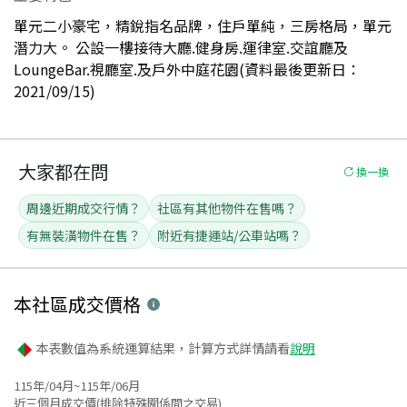
單元二小豪宅，精銳指名品牌，住戶單純，三房格局，單元
潛力大。 公設一樓接待大廳.健身房.運律室.交誼廳及
LoungeBar.視廳室.及戶外中庭花園(資料最後更新日：
2021/09/15)
大家都在問
換一換
周邊近期成交行情？
社區有其他物件在售嗎？
有無裝潢物件在售？
附近有捷運站/公車站嗎？
本社區
成交價格
本表數值為系統運算結果，計算方式詳情請看
說明
115年/04月~115年/06月
近三個月成交價(排除特殊關係間之交易)