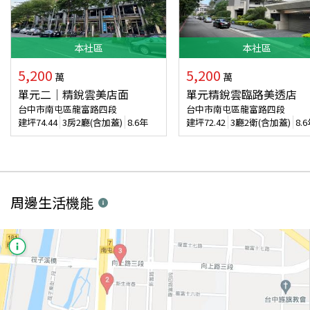
本
社區
本
社區
5,200
5,200
萬
萬
單元二｜精銳雲美店面
單元精銳雲臨路美透店
台中市南屯區龍富路四段
台中市南屯區龍富路四段
建坪
74.44
3房2廳(含加蓋)
8.6年
建坪
72.42
3廳2衛(含加蓋)
8.
周邊生活機能