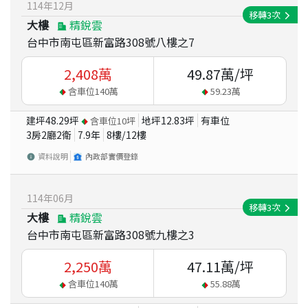
114
年
12
月
移轉
3
次
大樓
精銳雲
台中市南屯區新富路308號八樓之7
2,408
萬
49.87
萬/坪
含車位
140
萬
59.23
萬
建坪
48.29
坪
地坪
12.83
坪
有車位
含車位
10
坪
3房2廳2衛
7.9
年
8
樓/
12
樓
資料說明
內政部實價登錄
114
年
06
月
移轉
3
次
大樓
精銳雲
台中市南屯區新富路308號九樓之3
2,250
萬
47.11
萬/坪
含車位
140
萬
55.88
萬