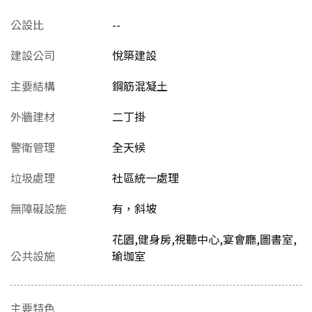
公設比
--
建設公司
悅築建設
主要結構
鋼筋混凝土
外牆建材
二丁掛
警衛管理
全天候
垃圾處理
社區統一處理
無障礙設施
有，斜坡
花園,健身房,視聽中心,宴會廳,圖書室,
公共設施
瑜珈室
主要特色