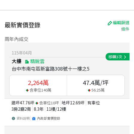
編輯篩選
最新實價登錄
條件
兩年內成交
115
年
04
月
移轉
3
次
大樓
精銳雲
台中市南屯區新富路308號十一樓之5
2,264
萬
47.4
萬/坪
含車位
140
萬
56.25
萬
建坪
47.76
坪
地坪
12.69
坪
有車位
含車位
10
坪
3房2廳2衛
8.3
年
11
樓/
12
樓
資料說明
內政部實價登錄