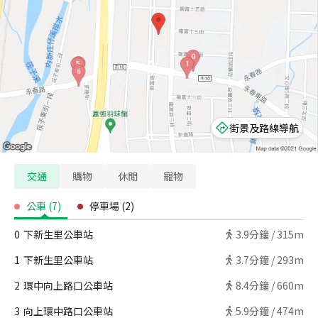
街景及路線導航
交通
購物
休閒
寵物
公車
(
7
)
停車場
(
2
)
0
下新生里公車站
3.9
分鐘 /
315m
1
下新生里公車站
3.7
分鐘 /
293m
2
環中向上路口公車站
8.4
分鐘 /
660m
3
向上環中路口公車站
5.9
分鐘 /
474m