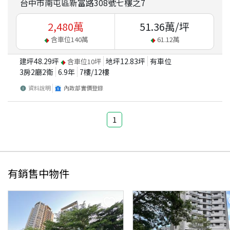
台中市南屯區新富路308號七樓之7
2,480
萬
51.36
萬/坪
含車位
140
萬
61.12
萬
建坪
48.29
坪
地坪
12.83
坪
有車位
含車位
10
坪
3房2廳2衛
6.9
年
7
樓/
12
樓
資料說明
內政部實價登錄
1
有銷售中物件