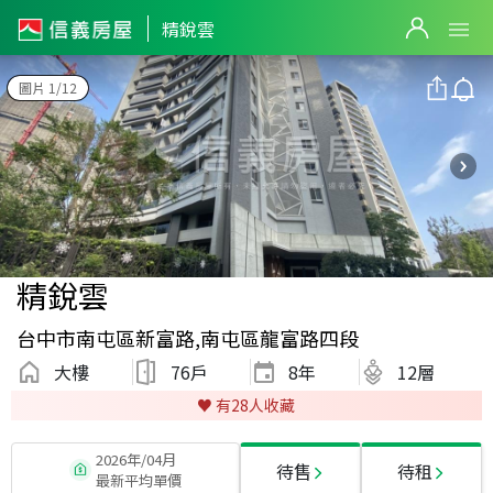
精銳雲
圖片 1/12
精銳雲
台中市南屯區新富路,南屯區龍富路四段
大樓
76戶
8
年
12層
♥️ 有
28
人收藏
2026年/04月
待售
待租
最新平均單價