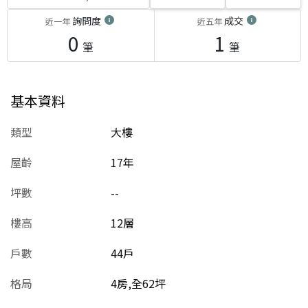
詢問度
成交
近一年
近五年
0
1
筆
筆
基本資料
類型
大樓
屋齡
17
年
坪數
--
樓高
12層
戶數
44戶
格局
4房,全62坪