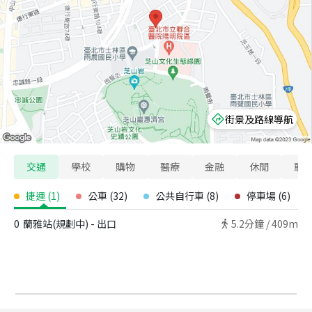
街景及路線導航
交通
學校
購物
醫療
金融
休閒
寵
捷運
(
1
)
公車
(
32
)
公共自行車
(
8
)
停車場
(
6
)
0
蘭雅站(規劃中) - 出口
5.2
分鐘 /
409m