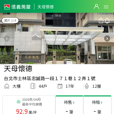
天母懷德
圖片 1/4
天母懷德
台北市士林區忠誠路一段１７１巷１２弄１號
大樓
44戶
17
年
12層
2026年/04月
待售
待租
最新平均單價
-
-
92.9
筆
筆
萬/坪