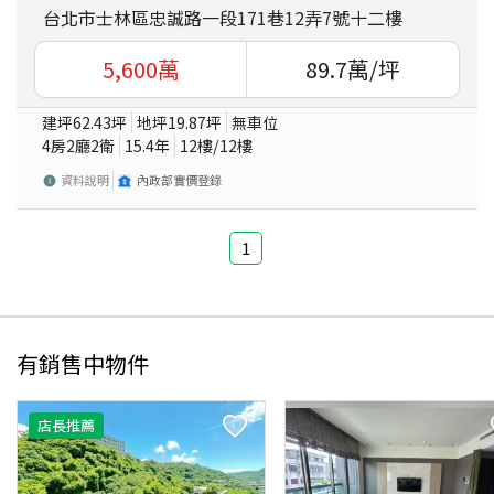
台北市士林區忠誠路一段171巷12弄7號十二樓
5,600
萬
89.7
萬/坪
建坪
62.43
坪
地坪
19.87
坪
無車位
4房2廳2衛
15.4
年
12
樓/
12
樓
資料說明
內政部實價登錄
1
有銷售中物件
店長推薦