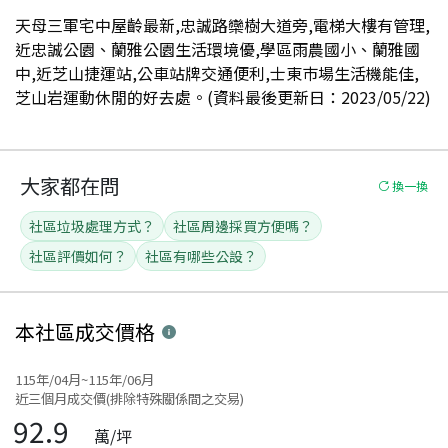
天母三軍宅中屋齡最新,忠誠路欒樹大道旁,電梯大樓有管理,
近忠誠公園、蘭雅公園生活環境優,學區雨農國小、蘭雅國
中,近芝山捷運站,公車站牌交通便利,士東巿場生活機能佳,
芝山岩運動休閒的好去處。(資料最後更新日：2023/05/22)
大家都在問
換一換
社區垃圾處理方式？
社區周邊採買方便嗎？
社區評價如何？
社區有哪些公設？
本社區
成交價格
115年/04月~115年/06月
近三個月成交價(排除特殊關係間之交易)
92.9
萬/坪