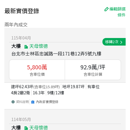
編輯篩選
最新實價登錄
條件
兩年內成交
115
年
04
月
移轉
2
次
大樓
天母懷德
台北市士林區忠誠路一段171巷12弄5號九樓
5,800
萬
92.9
萬/坪
含車位價
含車位計算
建坪
62.43
坪
地坪
19.87
坪
有車位
(含車位
15.89
坪)
4房2廳2衛
16.3
年
9
樓/
12
樓
資料說明
內政部實價登錄
114
年
05
月
大樓
天母懷德