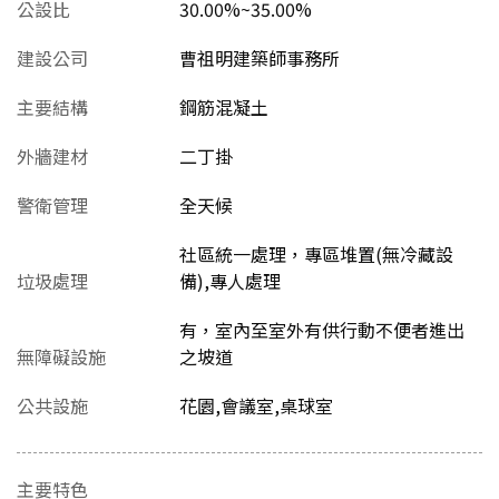
公設比
30.00%~35.00%
建設公司
曹祖明建築師事務所
主要結構
鋼筋混凝土
外牆建材
二丁掛
警衛管理
全天候
社區統一處理，專區堆置(無冷藏設
垃圾處理
備),專人處理
有，室內至室外有供行動不便者進出
無障礙設施
之坡道
公共設施
花園,會議室,桌球室
主要特色