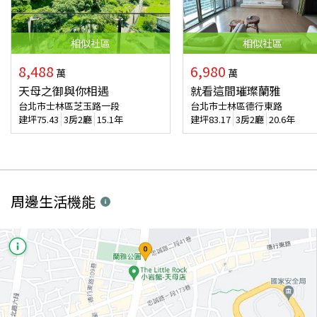
相似
社區
相似
社區
8,488
6,980
萬
萬
天母之御與你相遇
就看這間璀璨蘭雅
台北市士林區芝玉路一段
台北市士林區德行東路
建坪
75.43
3房2廳
15.1年
建坪
83.17
3房2廳
20.6年
周邊生活機能