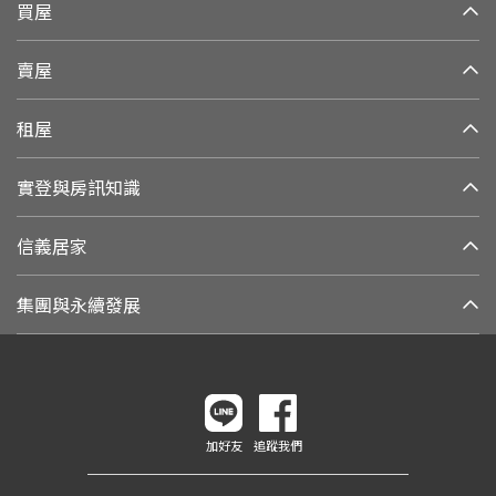
買屋
賣屋
租屋
實登與房訊知識
信義居家
集團與永續發展
加好友
追蹤我們