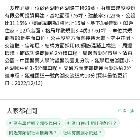
「友座君綻」位於內湖區內湖路三段28號，由壕華建設股份
有限公司投資興建，基地面積776坪、建蔽率37.23%、公設
比31.15%，樓層規劃為1棟地上15層、地下3層建築，83戶
住家，12戶店面，格局坪數規劃3-4房37-61坪。 車位共規
劃有89個平面車位，公共設施方面有接待大廳、空中花園、
交誼聽、信箱區，結構方面採用RC鋼筋混凝土構造。 周邊
環境，距成功路商圈約2分鐘車程，周邊有湖光市場、清白
公園、中國醫藥大學附設醫院臺北分院，距學區碧湖國小、
內湖國中約3-5分鐘車程。 交通方面距離捷運內湖站約2分
鐘車程，距離國道一號內湖交流道約10分(資料最後更新
日：2022/12/13)
大家都在問
換一換
社區有車位嗎？類型為何？
社區自住/出租比例如何？
附近有類似社區推薦嗎？
社區有無漏水問題？