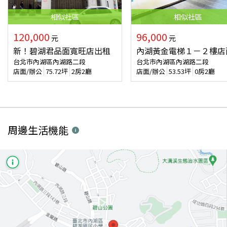
相似
社區
相似
社區
120,000
96,000
元
元
新！碧湖君品面寬旺店出租
內湖黃金電梯１－２樓店
台北市內湖區內湖路二段
台北市內湖區內湖路二段
店面/辦公
75.72
坪
2房2廳
店面/辦公
53.53
坪
0房2廳
周邊生活機能