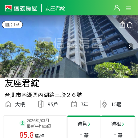
友座君綻
圖片 1/6
友座君綻
台北市內湖區內湖路三段２６號
大樓
95戶
7
年
15層
2026年/03月
待售
待租
最新平均單價
-
-
85.8
筆
筆
萬/坪