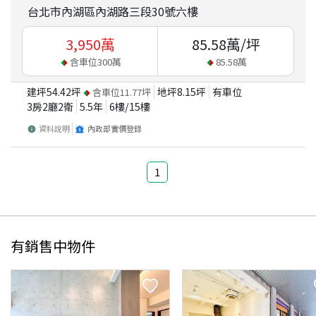
台北市內湖區內湖路三段30號六樓
3,950
萬
85.58
萬/坪
含車位
300
萬
85.58
萬
建坪
54.42
坪
地坪
8.15
坪
有車位
含車位
11.77
坪
3房2廳2衛
5.5
年
6
樓/
15
樓
資料說明
內政部實價登錄
1
有銷售中物件