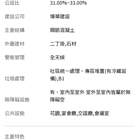
公設比
31.00%~33.00%
建設公司
壕華建設
主要結構
鋼筋混凝土
外牆建材
二丁掛,石材
警衛管理
全天候
社區統一處理，專區堆置(有冷藏設
垃圾處理
備),B1
有，室內至室外 室外至室內皆屬於無
無障礙設施
障礙空
公共設施
花園,宴會廳,交誼廳,會議室
主要特色