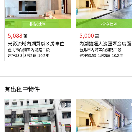
相似
社區
相似
社區
5,088
5,000
萬
萬
光影流域內湖質感３房車位
內湖捷運人流匯聚金店面
台北市內湖區內湖路二段
台北市內湖區內湖路二段
建坪
53.3
3房2廳
10.2年
建坪
53.53
1房2廳
10.2年
有出租中物件