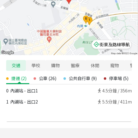
街景及路線導航
交通
學校
購物
醫療
休閒
寵物
警
捷運
(
2
)
公車
(
26
)
公共自行車
(
9
)
停車場
(
5
)
0
內湖站 - 出口1
4.5
分鐘 /
356m
1
內湖站 - 出口2
5.5
分鐘 /
411m