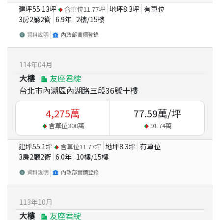
建坪
55.13
坪
地坪
8.3
坪
有車位
含車位
11.77
坪
3房2廳2衛
6.9
年
2
樓/
15
樓
資料說明
內政部實價登錄
114
年
04
月
大樓
友座君綻
台北市內湖區內湖路三段36號十樓
4,275
萬
77.59
萬/坪
含車位
300
萬
91.74
萬
建坪
55.1
坪
地坪
8.3
坪
有車位
含車位
11.77
坪
3房2廳2衛
6.0
年
10
樓/
15
樓
資料說明
內政部實價登錄
113
年
10
月
大樓
友座君綻