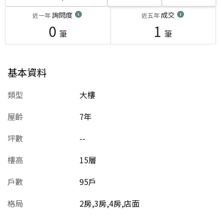
詢問度
成交
近一年
近五年
0
1
筆
筆
基本資料
類型
大樓
屋齡
7
年
坪數
--
樓高
15層
戶數
95戶
格局
2房,3房,4房,店面