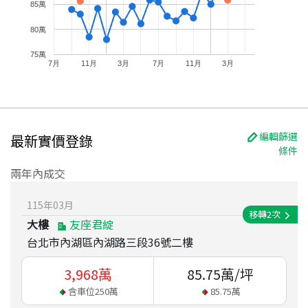
85萬
80萬
75萬
7月
11月
3月
7月
11月
3月
編輯篩選
最新實價登錄
條件
兩年內成交
115
年
03
月
移轉
2
次
大樓
友座君綻
台北市內湖區內湖路三段36號二樓
3,968
萬
85.75
萬/坪
含車位
250
萬
85.75
萬