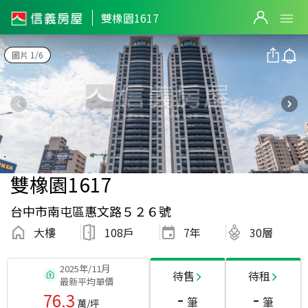
雙橡園1617
圖片 1/6
雙橡園1617
台中市南屯區惠文路５２６號
大樓
108戶
7
年
30層
2025年/11月
待售
待租
最新平均單價
-
-
76.3
筆
筆
萬/坪