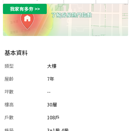
我家有多夯
>>
基本資料
類型
大樓
屋齡
7
年
坪數
--
樓高
30層
戶數
108戶
格局
3+1房,4房