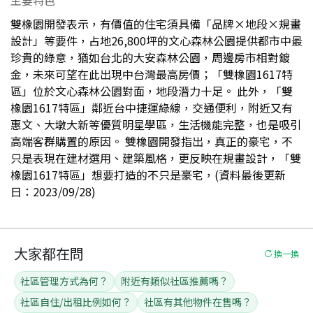
雙橡園開發表示，有價值的住宅須具備「品牌×地段×規畫
設計」等要件，占地26,800坪的文心森林公園提供都市中最
珍貴的綠意，猶如台北的大安森林公園，周邊房市相對鍍
金，未來可望在此出現中台灣最高房價；「雙橡園1617特
區」位於文心森林公園對面，地段潛力十足。 此外，「雙
橡園1617特區」鄰近台中捷運綠線，交通便利，附近又有
惠文、大墩大新等優質明星學區，生活機能完整，也是吸引
高端客群購置的原因。 雙橡園開發指出，真正的豪宅，不
只是表現在建材選用、建築風格，更反映在規畫設計，「雙
橡園1617特區」想要打造的不只是豪宅，(資料最後更新
日：2023/09/28)
大家都在問
換一換
社區管理方式為何？
附近有類似社區推薦嗎？
社區自住/出租比例如何？
社區有其他物件在售嗎？