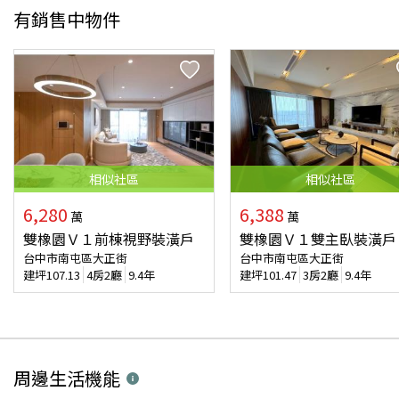
有銷售中物件
相似
社區
相似
社區
6,280
6,388
萬
萬
雙橡園Ｖ１前棟視野裝潢戶
雙橡園Ｖ１雙主臥裝潢戶
台中市南屯區大正街
台中市南屯區大正街
建坪
107.13
4房2廳
9.4年
建坪
101.47
3房2廳
9.4年
周邊生活機能