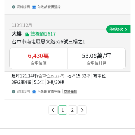
資料說明
內政部實價登錄
113
年
12
月
移轉
3
次
大樓
雙橡園1617
台中市南屯區惠文路526號三樓之1
6,430
萬
53.08
萬/坪
含車位價
含車位計算
建坪
121.14
坪
地坪
15.32
坪
有車位
(含車位
25.23
坪)
3房2廳4衛
5.5
年
3
樓/
30
樓
資料說明
內政部實價登錄
交易備註
1
2