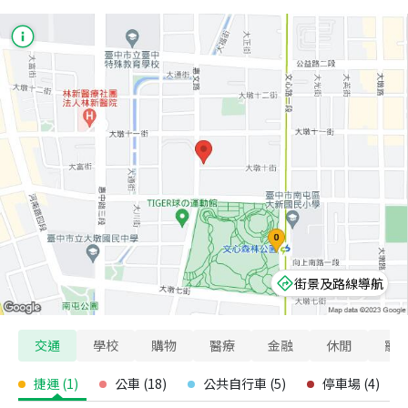
街景及路線導航
交通
學校
購物
醫療
金融
休閒
寵
捷運
(
1
)
公車
(
18
)
公共自行車
(
5
)
停車場
(
4
)