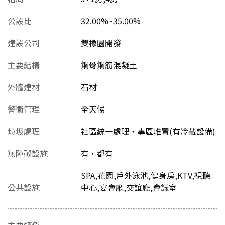
公設比
32.00%~35.00%
建設公司
雙橡園開發
主要結構
鋼骨鋼筋混凝土
外牆建材
石材
警衛管理
全天候
垃圾處理
社區統一處理，專區堆置(有冷藏設備)
無障礙設施
有，都有
SPA,花園,戶外泳池,健身房,KTV,視聽
公共設施
中心,宴會廳,交誼廳,會議室
主要特色