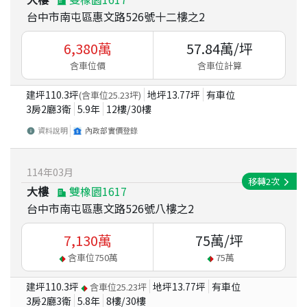
台中市南屯區惠文路526號十二樓之2
6,380
萬
57.84
萬/坪
含車位價
含車位計算
建坪
110.3
坪
地坪
13.77
坪
有車位
(含車位
25.23
坪)
3房2廳3衛
5.9
年
12
樓/
30
樓
資料說明
內政部實價登錄
114
年
03
月
移轉
2
次
大樓
雙橡園1617
台中市南屯區惠文路526號八樓之2
7,130
萬
75
萬/坪
含車位
750
萬
75
萬
建坪
110.3
坪
地坪
13.77
坪
有車位
含車位
25.23
坪
3房2廳3衛
5.8
年
8
樓/
30
樓