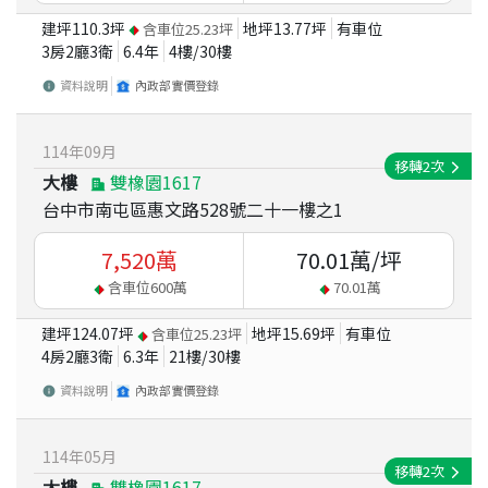
建坪
110.3
坪
地坪
13.77
坪
有車位
含車位
25.23
坪
3房2廳3衛
6.4
年
4
樓/
30
樓
資料說明
內政部實價登錄
114
年
09
月
移轉
2
次
大樓
雙橡園1617
台中市南屯區惠文路528號二十一樓之1
7,520
萬
70.01
萬/坪
含車位
600
萬
70.01
萬
建坪
124.07
坪
地坪
15.69
坪
有車位
含車位
25.23
坪
4房2廳3衛
6.3
年
21
樓/
30
樓
資料說明
內政部實價登錄
114
年
05
月
移轉
2
次
大樓
雙橡園1617