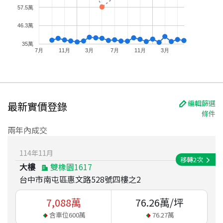
57.5萬
46.3萬
35萬
7月
11月
3月
7月
11月
3月
編輯篩選
最新實價登錄
條件
兩年內成交
114
年
11
月
移轉
2
次
大樓
雙橡園1617
台中市南屯區惠文路528號四樓之2
7,088
萬
76.26
萬/坪
含車位
600
萬
76.27
萬