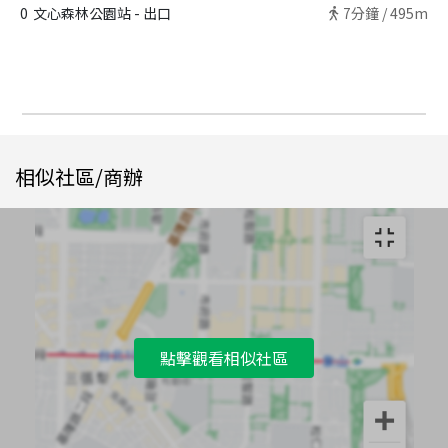
0
文心森林公園站 - 出口
7
分鐘 /
495m
相似社區/商辦
點擊觀看相似社區