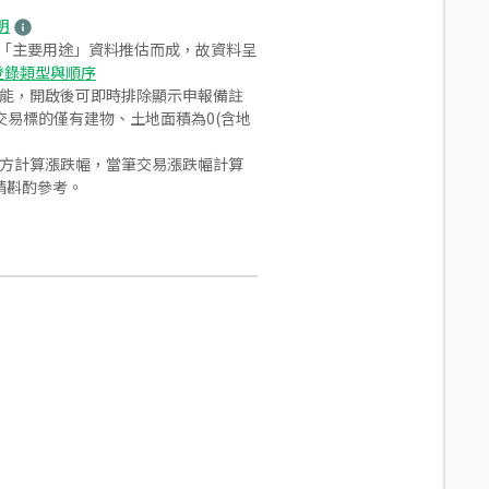
明
之「主要用途」資料推估而成，故資料呈
登錄類型與順序
功能，開啟後可即時排除顯示申報備註
易標的僅有建物、土地面積為0(含地
合方計算漲跌幅，當筆交易漲跌幅計算
請斟酌參考。