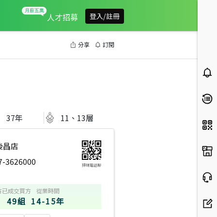
人才招募
登入/註冊
分享
訂閱
37
年
11、13層
後昌店
7-3626000
掃碼電話聊
方
已成交買方
從業時間
49組
14-15年