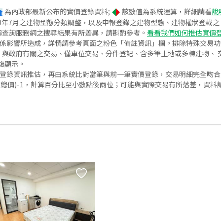
為內政部最新公布的實價登錄資料;
該數值為系統運算，詳細請看
說
020年7月之建物型態分類調整，以及申報登錄之建物型態、建物權狀登載
價查詢服務網之搜尋結果有所差異，請斟酌參考。
看看我們如何推估實價
關係影響所造成，詳情請參考頁面之粉色「備註資訊」欄。排除特殊交易
與政府有關之交易、僅車位交易、分件登記、含多筆土地或多棟建物、 交
復顯示。
價登錄資訊推估，再由系統比對當筆與前一筆實價登錄，交易明細完全吻
交總價)-1，計算百分比至小數點後兩位；可能與實際交易有所落差，資料