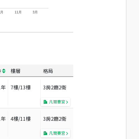
7月
11月
3月
齡
樓層
格局
1
年
7
樓/
13
樓
3房2廳2衛
凡爾賽宮
1
年
4
樓/
11
樓
3房2廳2衛
凡爾賽宮