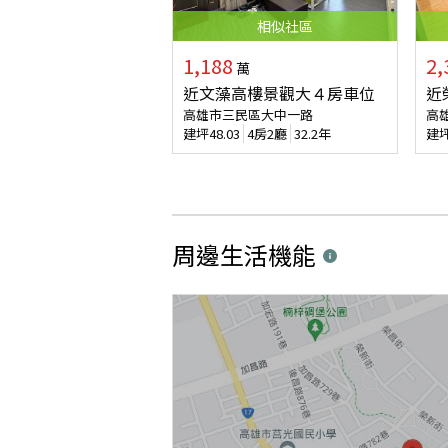
相似
社區
1,188
2,
萬
近文藻高樓景觀大４房車位
近
高雄市三民區大中一路
高
建坪
48.03
4房2廳
32.2年
建
周邊生活機能