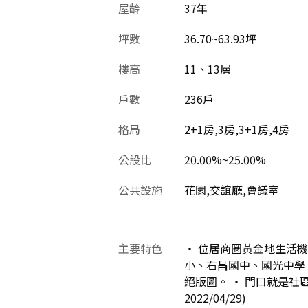
屋齡
37
年
坪數
36.70~63.93坪
樓高
11、13層
戶數
236戶
格局
2+1房,3房,3+1房,4房
公設比
20.00%~25.00%
公共設施
花園,交誼廳,會議室
主要特色
‧ 位居商圈黃金地生活機
小、右昌國中、國光中學、
絕版圖。 ‧ 門口就是
2022/04/29)