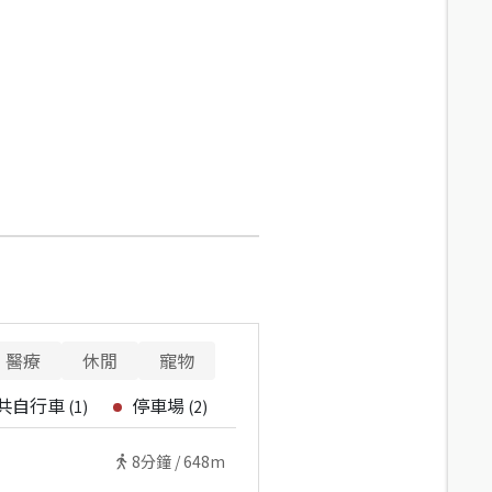
醫療
休閒
寵物
共自行車
停車場
(
1
)
(
2
)
8
分鐘 /
648m