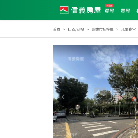
買屋
賣屋
首頁
社區/商辦
高雄市楠梓區
凡爾賽宮
土地達人
2019年度服務品質獎
2024年12月區業績TOP