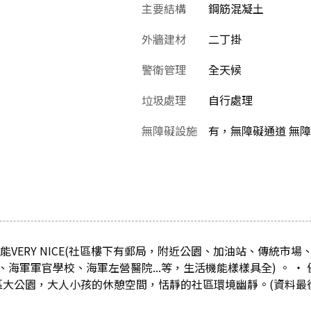
主要結構
鋼筋混凝土
外牆建材
二丁掛
警衛管理
全天候
垃圾處理
自行處理
無障礙設施
有，無障礙通道 無
能VERY NICE(社區樓下有郵局，附近公園、加油站、傳統市
海軍軍官學校、海軍左營醫院...等，生活機能樣樣具全) 。 ‧
社區大公園，大人小孩的休憩空間，恬靜的社區環境幽靜。(資料最