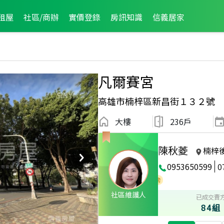
租屋
社區/商辦
實價登錄
房訊知識
信義居家
凡爾賽宮
高雄市楠梓區新昌街１３２號
大樓
236戶
陳秋菱
楠梓
0953650599
0
3
2024年12月區成件TOP2
2015年9月龍虎榜
社區維護人
已成交賣
84組