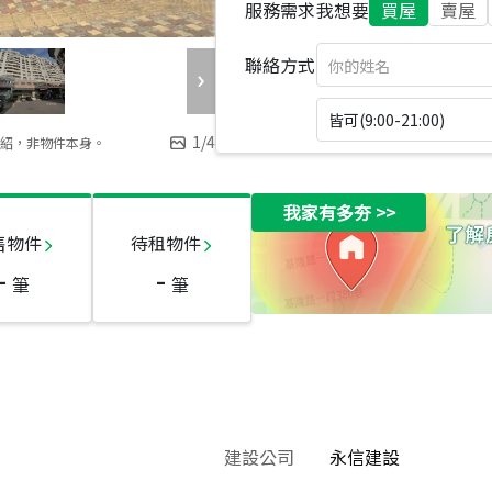
服務需求
我想要
買屋
賣屋
聯絡方式
皆可(9:00-21:00)
1
/
4
紹，非物件本身。
我家有多夯
>>
售物件
待租物件
-
-
筆
筆
建設公司
永信建設