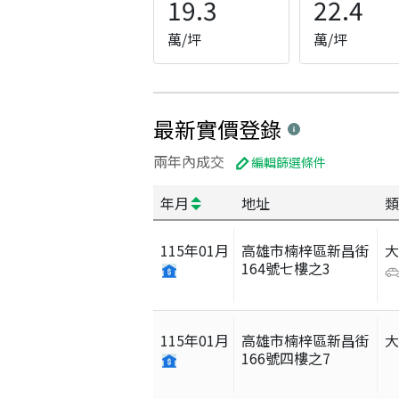
19.3
22.4
萬/坪
萬/坪
最新實價登錄
兩年內成交
編輯篩選條件
年月
地址
類
115
年
01
月
高雄市楠梓區新昌街
164號七樓之3
115
年
01
月
高雄市楠梓區新昌街
166號四樓之7