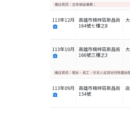
備註資訊：
含傢俱設備費；
113
年
12
月
高雄市楠梓區新昌街
164號七樓之8
113
年
10
月
高雄市楠梓區新昌街
166號三樓之3
備註資訊：
親友、員工、共有人或其他特殊關係
113
年
09
月
高雄市楠梓區新昌街
154號