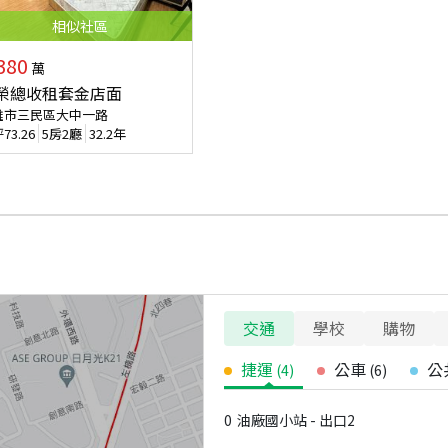
相似
社區
380
萬
榮總收租套金店面
雄市三民區大中一路
坪
73.26
5房2廳
32.2年
交通
學校
購物
捷運
公車
公
(
4
)
(
6
)
0
油廠國小站 - 出口2