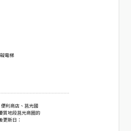
障礙電梯
場、便利商店、莒光國
 優質地段莒光商圈的
後更新日：