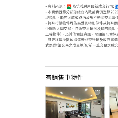
- 資料來源：
為信義房屋最新成交行情;
- 本實價登錄分類係綜合內政部實價登錄2
現類型、順序可能會與內政部不動產交易實
- 特殊行情物件可能為受到特別條件或特殊
中關係人間交易、特殊交易情況及標的類型、
上權物件)，及其他備註資訊，關閉後則會恢
- 歷史移轉次數依據信義成交行情及政府實
式為(當筆交易之成交總價/前一筆交易之成
有銷售中物件