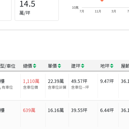
14.5
10萬
萬/坪
7月
11月
3月
型/車位
總價
單價
建坪
地坪
屋
大樓
1,110
萬
22.39
萬
49.57
坪
9.47
坪
36.
有車位
含車位價
含車位計算
含車位
--
坪
大樓
639
萬
16.16
萬
39.55
坪
6.44
坪
36.