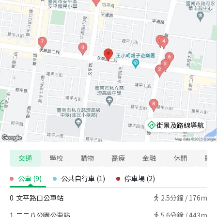
街景及路線導航
交通
學校
購物
醫療
金融
休閒
寵
公車
(
9
)
公共自行車
(
1
)
停車場
(
2
)
0
文平路口公車站
2.5
分鐘 /
176m
1
二二八公園公車站
5.6
分鐘 /
443m