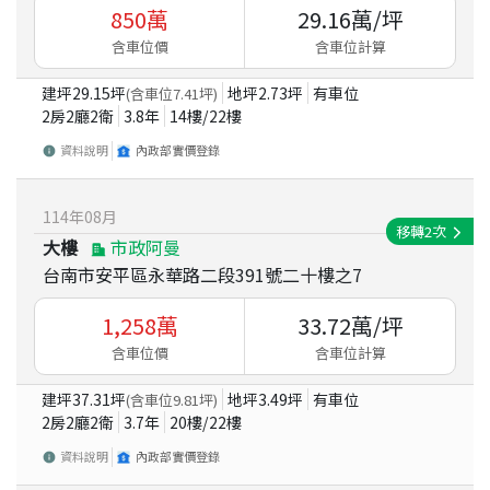
850
萬
29.16
萬/坪
含車位價
含車位計算
建坪
29.15
坪
地坪
2.73
坪
有車位
(含車位
7.41
坪)
2房2廳2衛
3.8
年
14
樓/
22
樓
資料說明
內政部實價登錄
114
年
08
月
移轉
2
次
大樓
市政阿曼
台南市安平區永華路二段391號二十樓之7
1,258
萬
33.72
萬/坪
含車位價
含車位計算
建坪
37.31
坪
地坪
3.49
坪
有車位
(含車位
9.81
坪)
2房2廳2衛
3.7
年
20
樓/
22
樓
資料說明
內政部實價登錄