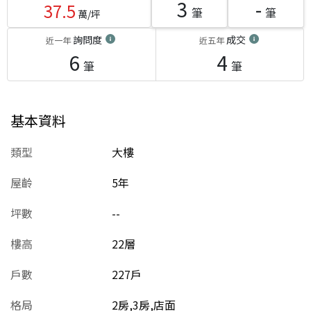
3
-
37.5
筆
筆
萬/坪
詢問度
成交
近一年
近五年
6
4
筆
筆
基本資料
類型
大樓
屋齡
5
年
坪數
--
樓高
22層
戶數
227戶
格局
2房,3房,店面