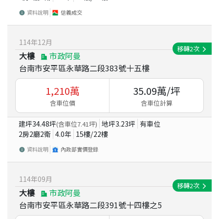
資料說明
信義成交
114
年
12
月
移轉
2
次
大樓
市政阿曼
台南市安平區永華路二段383號十五樓
1,210
萬
35.09
萬/坪
含車位價
含車位計算
建坪
34.48
坪
地坪
3.23
坪
有車位
(含車位
7.41
坪)
2房2廳2衛
4.0
年
15
樓/
22
樓
資料說明
內政部實價登錄
114
年
09
月
移轉
2
次
大樓
市政阿曼
台南市安平區永華路二段391號十四樓之5