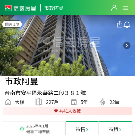
市政阿曼
圖片 1/8
市政阿曼
台南市安平區永華路二段３８１號
大樓
227戶
5
年
22層
♥️ 有
41
人收藏
2026年/01月
待售
待租
最新平均單價