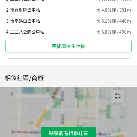
2
南台別院公車站
4.8
分鐘 /
381m
3
怡平路口公車站
6.1
分鐘 /
448m
4
二二八公園公車站
5.8
分鐘 /
450m
完整周邊生活圈
相似社區/商辦
點擊觀看相似社區