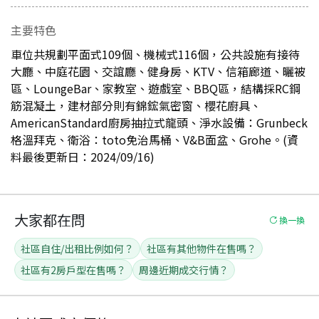
主要特色
車位共規劃平面式109個、機械式116個，公共設施有接待
大廳、中庭花園、交誼廳、健身房、KTV、信箱廊道、曬被
區、LoungeBar、家教室、遊戲室、BBQ區，結構採RC鋼
筋混凝土，建材部分則有錦鋐氣密窗、櫻花廚具、
AmericanStandard廚房抽拉式龍頭、淨水設備：Grunbeck
格溫拜克、衛浴：toto免治馬桶、V&B面盆、Grohe。(資
料最後更新日：2024/09/16)
大家都在問
換一換
社區自住/出租比例如何？
社區有其他物件在售嗎？
社區有2房戶型在售嗎？
周邊近期成交行情？