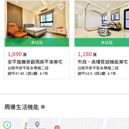
本
社區
本
社區
1,690
1,180
萬
萬
安平龍騰景觀兩房平車美宅
市政。高樓質感機能美宅
台南市安平區永華路二段
台南市安平區永華路二段
建坪
47.49
2房2廳
4.7年
建坪
34.9
3房2廳
4.7年
周邊生活機能