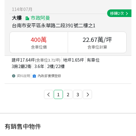
114
年
07
月
移轉
2
次
大樓
市政阿曼
台南市安平區永華路二段391號二樓之1
400
萬
22.67
萬/坪
含車位價
含車位計算
建坪
17.64
坪
地坪
1.65
坪
有車位
(含車位
3.71
坪)
3房2廳2衛
3.6
年
2
樓/
22
樓
資料說明
內政部實價登錄
1
2
3
有銷售中物件