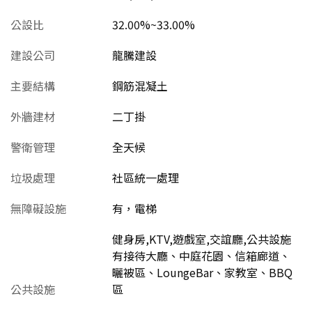
公設比
32.00%~33.00%
建設公司
龍騰建設
主要結構
鋼筋混凝土
外牆建材
二丁掛
警衛管理
全天候
垃圾處理
社區統一處理
無障礙設施
有，電梯
健身房,KTV,遊戲室,交誼廳,公共設施
有接待大廳、中庭花園、信箱廊道、
曬被區、LoungeBar、家教室、BBQ
公共設施
區