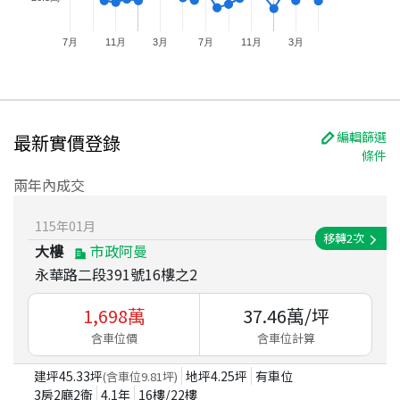
7月
11月
3月
7月
11月
3月
編輯篩選
最新實價登錄
條件
兩年內成交
115
年
01
月
移轉
2
次
大樓
市政阿曼
永華路二段391號16樓之2
1,698
萬
37.46
萬/坪
含車位價
含車位計算
建坪
45.33
坪
地坪
4.25
坪
有車位
(含車位
9.81
坪)
3房2廳2衛
4.1
年
16
樓/
22
樓