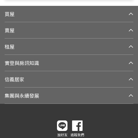
買屋
賣屋
租屋
實登與房訊知識
信義居家
集團與永續發展
加好友
追蹤我們