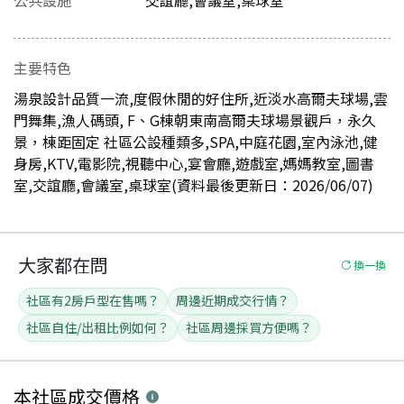
主要特色
湯泉設計品質一流,度假休閒的好住所,近淡水高爾夫球場,雲
門舞集,漁人碼頭, F、G棟朝東南高爾夫球場景觀戶，永久
景，棟距固定 社區公設種類多,SPA,中庭花園,室內泳池,健
身房,KTV,電影院,視聽中心,宴會廳,遊戲室,媽媽教室,圖書
室,交誼廳,會議室,桌球室(資料最後更新日：2026/06/07)
大家都在問
換一換
社區有2房戶型在售嗎？
周邊近期成交行情？
社區自住/出租比例如何？
社區周邊採買方便嗎？
本社區
成交價格