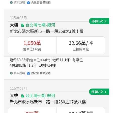
資料說明
內政部實價登錄
115
年
06
月
移轉
2
次
大樓
台北灣七期-銀河
新北市淡水區新市一路一段258之3號十樓
1,950
萬
32.66
萬/坪
含車位140萬
已扣除車位
建坪
63.85
坪
地坪
11.1
坪
有車位
(含車位
8.44
坪)
4房2廳2衛
1.3
年
10
樓/
14
樓
資料說明
內政部實價登錄
115
年
06
月
移轉
2
次
大樓
台北灣七期-銀河
新北市淡水區新市一路一段260之17號八樓