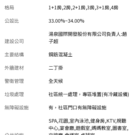
格局
1+1房,2房,2+1房,3房,3+1房,4房
公設比
33.00%~34.00%
湯泉國際開發股份有限公司負責人:趙
建設公司
子超
主要結構
鋼筋混凝土
外牆建材
二丁掛
警衛管理
全天候
垃圾處理
社區統一處理，專區堆置(有冷藏設備)
無障礙設施
有，社區門口有無障礙設施
SPA,花園,室內泳池,健身房,KTV,視聽
中心,宴會廳,遊戲室,媽媽教室,圖書室,
公共設施
交誼廳,會議室,桌球室