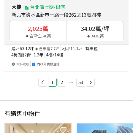
大樓
台北灣七期-銀河
新北市淡水區新市一路一段262之13號四樓
2,025
萬
34.02
萬/坪
含車位
140
萬
34.01
萬
建坪
63.12
坪
地坪
11.1
坪
有車位
含車位
7.7
坪
4房2廳2衛
1.2
年
4
樓/
14
樓
資料說明
內政部實價登錄
1
2
⋯
53
有銷售中物件