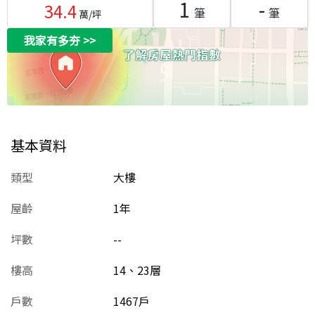
1
-
34.4
筆
筆
萬/坪
我家有多夯
>>
基本資料
類型
大樓
屋齡
1
年
坪數
--
樓高
14、23層
戶數
1467戶