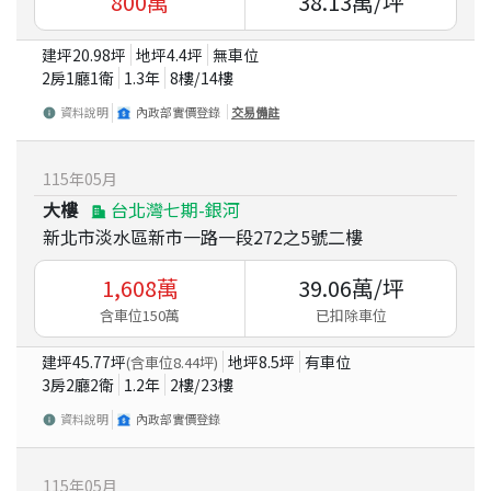
800
萬
38.13
萬/坪
建坪
20.98
坪
地坪
4.4
坪
無車位
2房1廳1衛
1.3
年
8
樓/
14
樓
資料說明
內政部實價登錄
交易備註
115
年
05
月
大樓
台北灣七期-銀河
新北市淡水區新市一路一段272之5號二樓
1,608
萬
39.06
萬/坪
含車位150萬
已扣除車位
建坪
45.77
坪
地坪
8.5
坪
有車位
(含車位
8.44
坪)
3房2廳2衛
1.2
年
2
樓/
23
樓
資料說明
內政部實價登錄
115
年
05
月