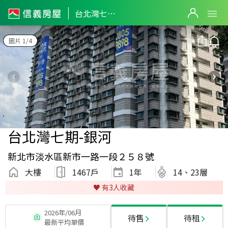
台北灣七期-銀河
圖片 1/4
台北灣七期-銀河
新北市淡水區新市一路一段２５８號
大樓
1467戶
1
年
14、23層
♥️ 有
3
人收藏
2026年/06月
待售
待租
最新平均單價