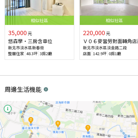
相似
社區
相似
社區
35,000
220,000
元
元
悠森學‧三房含車位
Ｖ０６麥當勞對面轉角店
新北市淡水區新春街
新北市淡水區淡金路二段
整層住家
48.3
坪
3房2廳
店面
142.9
坪
0房1廳
周邊生活機能