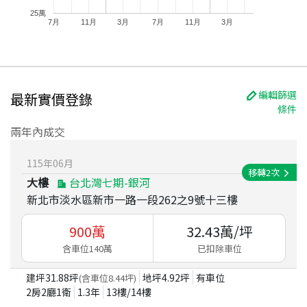
25萬
7月
11月
3月
7月
11月
3月
編輯篩選
最新實價登錄
條件
兩年內成交
115
年
06
月
移轉
2
次
大樓
台北灣七期-銀河
新北市淡水區新市一路一段262之9號十三樓
900
萬
32.43
萬/坪
含車位140萬
已扣除車位
建坪
31.88
坪
地坪
4.92
坪
有車位
(含車位
8.44
坪)
2房2廳1衛
1.3
年
13
樓/
14
樓