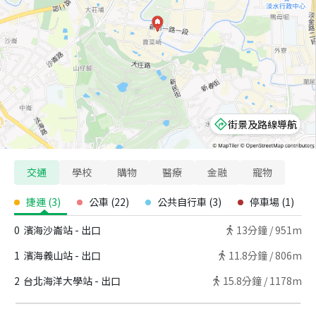
街景及路線導航
交通
學校
購物
醫療
金融
寵物
捷運
(
3
)
公車
(
22
)
公共自行車
(
3
)
停車場
(
1
)
0
濱海沙崙站 - 出口
13
分鐘 /
951m
1
濱海義山站 - 出口
11.8
分鐘 /
806m
2
台北海洋大學站 - 出口
15.8
分鐘 /
1178m