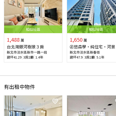
相似
社區
相似
社區
1,488
1,650
萬
萬
台北灣銀河樹景３房
㊣悠森學‧純住宅‧河景
新北市淡水區新市一路一段
新北市淡水區新春街
建坪
41.29
3房2廳
1.4年
建坪
47.9
3房2廳
5.1年
有出租中物件