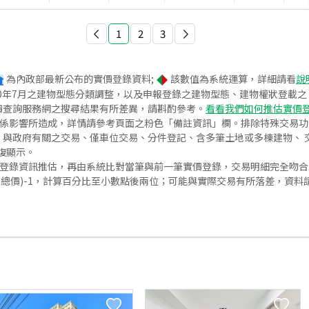
1
2
3
為內政部最新公布的實價登錄資料;
該數值為系統運算，詳細請看
說
020年7月之建物型態分類調整，以及申報登錄之建物型態、建物權狀登載
價查詢服務網之搜尋結果有所差異，請斟酌參考。
看看我們如何推估實價
關係影響所造成，詳情請參考頁面之粉色「備註資訊」欄。排除特殊交易
與政府有關之交易、僅車位交易、分件登記、含多筆土地或多棟建物、 交
復顯示。
價登錄資訊推估，再由系統比對當筆與前一筆實價登錄，交易明細完全吻
交總價)-1，計算百分比至小數點後兩位；可能與實際交易有所落差，資料