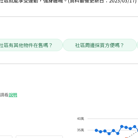
區就能享受運動，強身體魄。(資料最後更新日：2023/03/17)
社區有其他物件在售嗎？
社區周邊採買方便嗎？
請看
說明
40萬
35萬