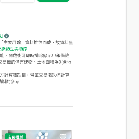
明
之「主要用途」資料推估而成，故資料呈
登錄類型與順序
功能，開啟後可即時排除顯示申報備註
易標的僅有建物、土地面積為0(含地
合方計算漲跌幅，當筆交易漲跌幅計算
請斟酌參考。
店長推薦