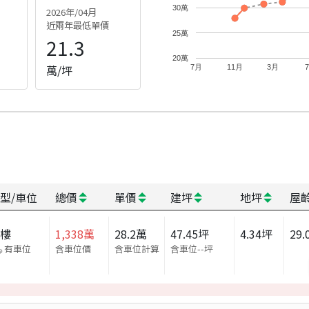
30萬
2026年/04月
近兩年最低單價
25萬
21.3
20萬
萬/坪
7月
11月
3月
型/車位
總價
單價
建坪
地坪
屋
大樓
1,338
萬
28.2
萬
47.45
坪
4.34
坪
29.
有車位
含車位價
含車位計算
含車位
--
坪