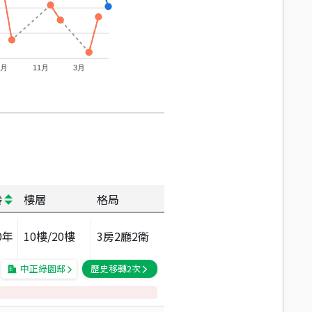
7月
11月
3月
齡
樓層
格局
0
年
10
樓/
20
樓
3房2廳2衛
中正綠園邸
歷史移轉
2
次