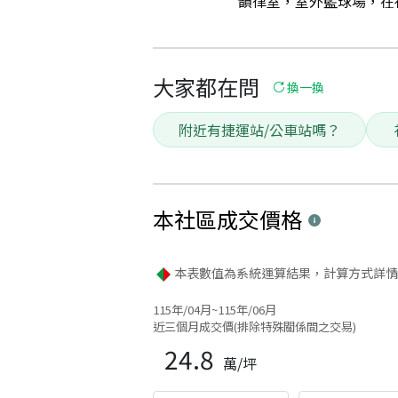
韻律室，室外籃球場，在社
大家都在問
換一換
附近有捷運站/公車站嗎？
本社區
成交價格
本表數值為系統運算結果，計算方式詳情
115年/04月~115年/06月
近三個月成交價(排除特殊關係間之交易)
24.8
萬/坪