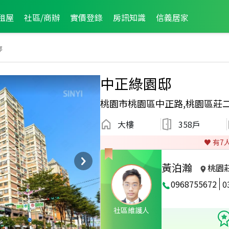
租屋
社區/商辦
實價登錄
房訊知識
信義居家
邸
中正綠園邸
桃園市桃園區中正路,桃園區莊
大樓
358戶
♥️ 有
7
黃泊瀚
桃園
0968755672
0
2025年7月龍虎榜
社區維護人