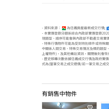
- 資料來源：
為信義房屋最新成交行情;
- 本實價登錄分類係綜合內政部實價登錄2
現類型、順序可能會與內政部不動產交易實
- 特殊行情物件可能為受到特別條件或特殊
中關係人間交易、特殊交易情況及標的類型、
上權物件)，及其他備註資訊，關閉後則會恢
- 歷史移轉次數依據信義成交行情及政府實
式為(當筆交易之成交總價/前一筆交易之成
有銷售中物件