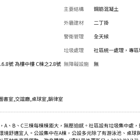
主要結構
鋼筋混凝土
外牆建材
二丁掛
警衛管理
全天候
垃圾處理
社區統一處理，專區堆
4.6.8號 為樓中樓 C棟之2.8號
無障礙設施
無
圖書室,交誼廳,桌球室,韻律室
樓，A、B、C三棟每棟棟距大，無壓迫感。社區設有垃圾集中處
環境舒適宜人。公設集中在A棟，公設多元除了有游泳池、桌球