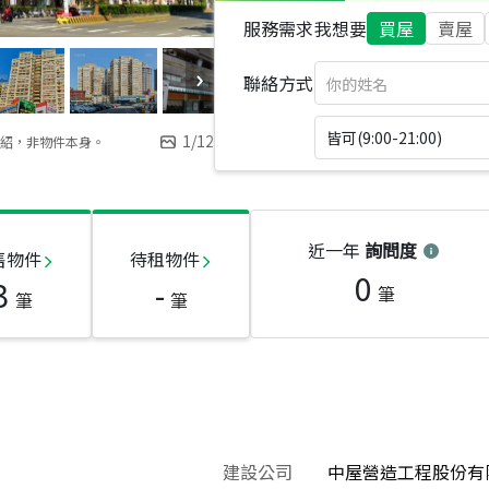
服務需求
我想要
買屋
賣屋
聯絡方式
皆可(9:00-21:00)
1
/
12
紹，非物件本身。
近一年
詢問度
售物件
待租物件
0
3
-
筆
筆
筆
建設公司
中屋營造工程股份有