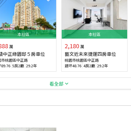
本
社區
本
社區
888
2,180
萬
萬
級中正綠園邸５房車位
藝文近未來捷運四房車位
園市桃園區中正路
桃園市桃園區中正路
坪
89.76
5房2廳
29.2年
建坪
48.76
4房2廳
29.2年
看全部