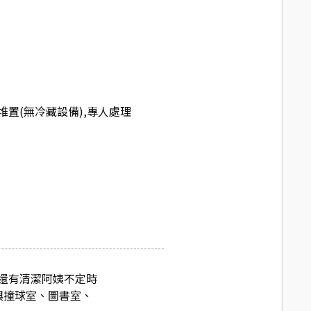
置(無冷藏設備),專人處理
，還有清潔阿姨不定時
與撞球室、圖書室、