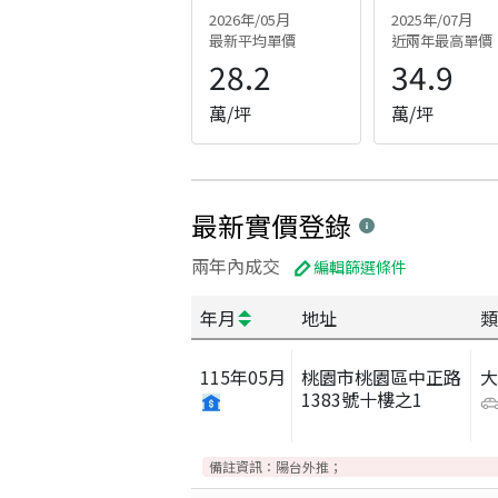
2026年/05月
2025年/07月
最新平均單價
近兩年最高單價
28.2
34.9
萬/坪
萬/坪
最新實價登錄
兩年內成交
編輯篩選條件
年月
地址
類
115
年
05
月
桃園市桃園區中正路
1383號十樓之1
備註資訊：
陽台外推；