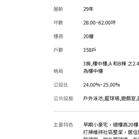
屋齡
29
年
坪數
28.00~62.00坪
樓高
20層
戶數
358戶
3房,樓中樓,A 和B棟 之2.
格局
為樓中樓
公設比
24.00%~25.00%
公共設施
戶外泳池,籃球場,遊戲室,
主要特色
早期小豪宅，總樓高20
打掃維持社區整潔，居住