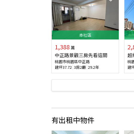
本
社區
1,388
2,
萬
中正路景觀三房先看這間
超
桃園市桃園區中正路
桃
建坪
37.72
3房2廳
29.2年
建
有出租中物件