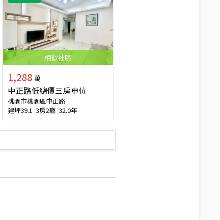
相似
社區
1,288
萬
中正路低總價三房車位
桃園市桃園區中正路
建坪
39.1
3房2廳
32.0年