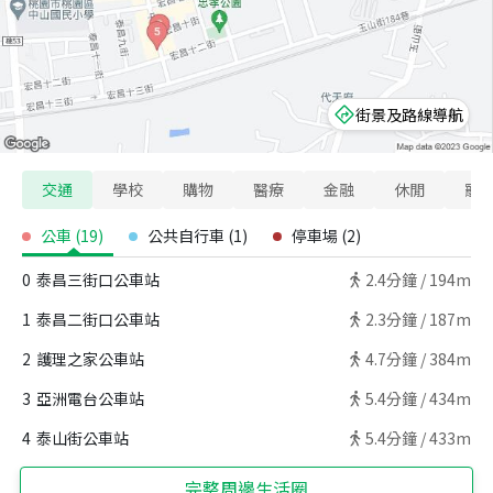
街景及路線導航
交通
學校
購物
醫療
金融
休閒
寵
公車
(
19
)
公共自行車
(
1
)
停車場
(
2
)
0
泰昌三街口公車站
2.4
分鐘 /
194m
1
泰昌二街口公車站
2.3
分鐘 /
187m
2
護理之家公車站
4.7
分鐘 /
384m
3
亞洲電台公車站
5.4
分鐘 /
434m
4
泰山街公車站
5.4
分鐘 /
433m
完整周邊生活圈