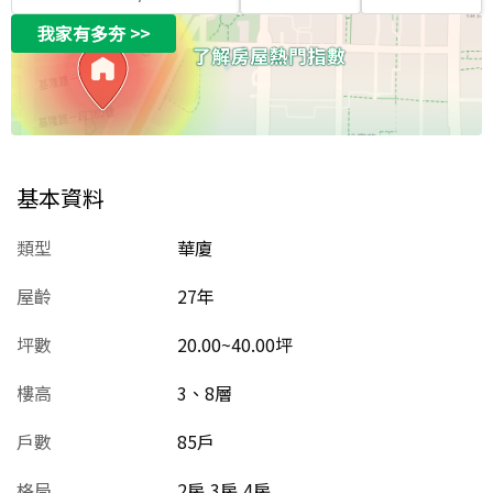
我家有多夯
>>
基本資料
類型
華廈
屋齡
27
年
坪數
20.00~40.00坪
樓高
3、8層
戶數
85戶
格局
2房,3房,4房