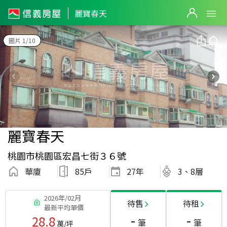
麗寶春天
圖片 1/10
麗寶春天
桃園市桃園區宏昌七街３６號
華廈
85戶
27
年
3、8層
2026年/02月
待售
待租
最新平均單價
-
-
28.8
筆
筆
萬/坪