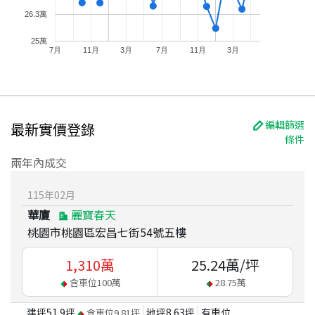
26.3萬
25萬
7月
11月
3月
7月
11月
3月
編輯篩選
最新實價登錄
條件
兩年內成交
115
年
02
月
華廈
麗寶春天
桃園市桃園區宏昌七街54號五樓
1,310
萬
25.24
萬/坪
含車位
100
萬
28.75
萬
建坪
51.9
坪
地坪
8.63
坪
有車位
含車位
9.81
坪