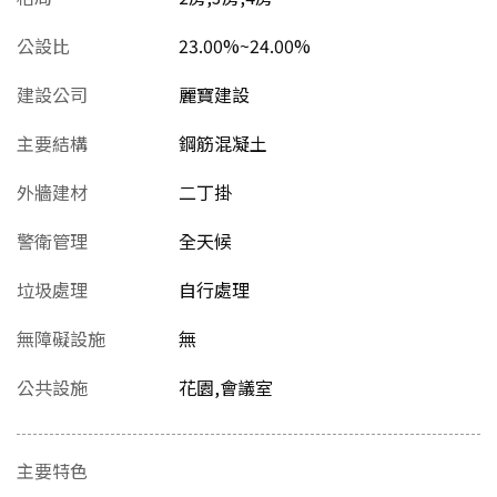
公設比
23.00%~24.00%
建設公司
麗寶建設
主要結構
鋼筋混凝土
外牆建材
二丁掛
警衛管理
全天候
垃圾處理
自行處理
無障礙設施
無
公共設施
花園,會議室
主要特色