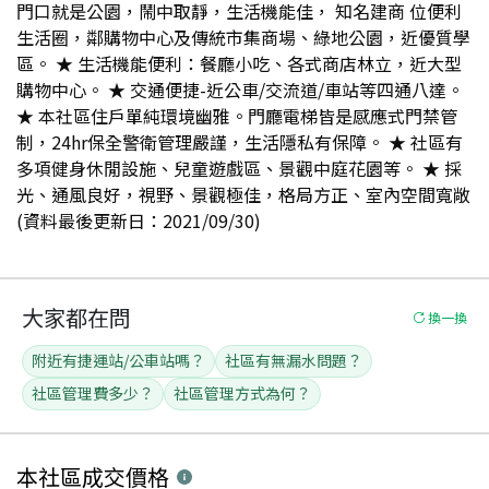
門口就是公園，鬧中取靜，生活機能佳， 知名建商 位便利
生活圈，鄰購物中心及傳統市集商場、綠地公園，近優質學
區。 ★ 生活機能便利：餐廳小吃、各式商店林立，近大型
購物中心。 ★ 交通便捷-近公車/交流道/車站等四通八達。
★ 本社區住戶單純環境幽雅。門廳電梯皆是感應式門禁管
制，24hr保全警衛管理嚴謹，生活隱私有保障。 ★ 社區有
多項健身休閒設施、兒童遊戲區、景觀中庭花園等。 ★ 採
光、通風良好，視野、景觀極佳，格局方正、室內空間寬敞
(資料最後更新日：2021/09/30)
大家都在問
換一換
附近有捷運站/公車站嗎？
社區有無漏水問題？
社區管理費多少？
社區管理方式為何？
本社區
成交價格