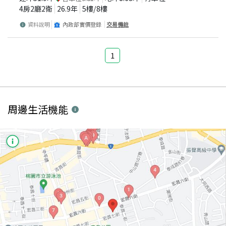
4房2廳2衛
26.9
年
5
樓/
8
樓
資料說明
內政部實價登錄
交易備註
1
周邊生活機能