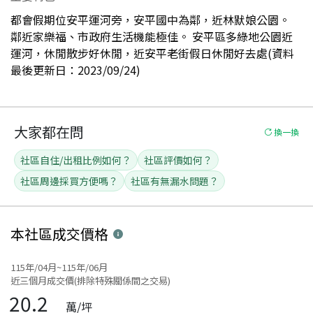
都會假期位安平運河旁，安平國中為鄰，近林默娘公園。
鄰近家樂福、市政府生活機能極佳。 安平區多綠地公園近
運河，休閒散步好休閒，近安平老街假日休閒好去處(資料
最後更新日：2023/09/24)
大家都在問
換一換
社區自住/出租比例如何？
社區評價如何？
社區周邊採買方便嗎？
社區有無漏水問題？
本社區
成交價格
115年/04月~115年/06月
近三個月成交價(排除特殊關係間之交易)
20.2
萬/坪