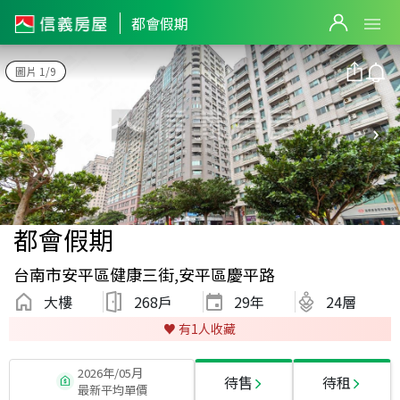
都會假期
圖片 1/9
都會假期
台南市安平區健康三街,安平區慶平路
大樓
268戶
29
年
24層
♥️ 有
1
人收藏
2026年/05月
待售
待租
最新平均單價