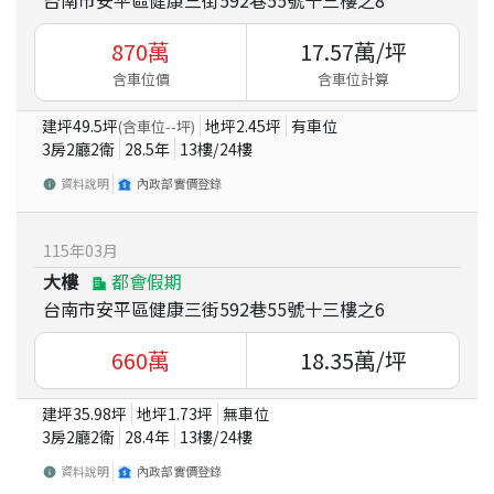
870
萬
17.57
萬/坪
含車位價
含車位計算
建坪
49.5
坪
地坪
2.45
坪
有車位
(含車位
--
坪)
3房2廳2衛
28.5
年
13
樓/
24
樓
資料說明
內政部實價登錄
115
年
03
月
大樓
都會假期
台南市安平區健康三街592巷55號十三樓之6
660
萬
18.35
萬/坪
建坪
35.98
坪
地坪
1.73
坪
無車位
3房2廳2衛
28.4
年
13
樓/
24
樓
資料說明
內政部實價登錄