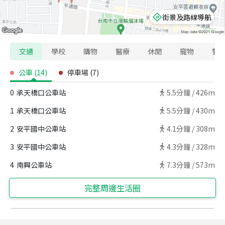
街景及路線導航
交通
學校
購物
醫療
休閒
寵物
警
公車
(
14
)
停車場
(
7
)
0
承天橋口公車站
5.5
分鐘 /
426m
1
承天橋口公車站
5.5
分鐘 /
430m
2
安平國中公車站
4.1
分鐘 /
308m
3
安平國中公車站
4.3
分鐘 /
328m
4
南興公車站
7.3
分鐘 /
573m
完整周邊生活圈