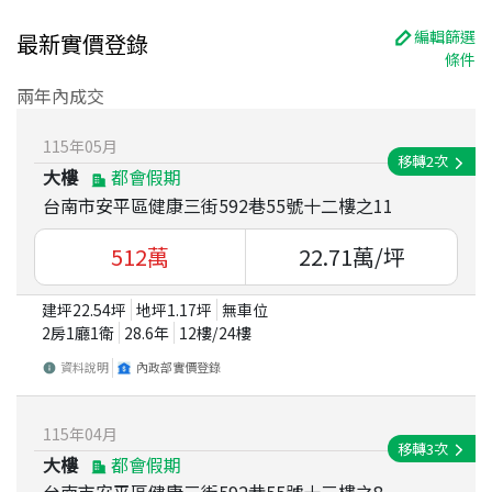
編輯篩選
最新實價登錄
條件
兩年內成交
115
年
05
月
移轉
2
次
大樓
都會假期
台南市安平區健康三街592巷55號十二樓之11
512
萬
22.71
萬/坪
建坪
22.54
坪
地坪
1.17
坪
無車位
2房1廳1衛
28.6
年
12
樓/
24
樓
資料說明
內政部實價登錄
115
年
04
月
移轉
3
次
大樓
都會假期
台南市安平區健康三街592巷55號十三樓之8