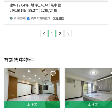
建坪
19.64
坪
地坪
1.41
坪
無車位
2房1廳1衛
28.2
年
12
樓/
24
樓
資料說明
內政部實價登錄
交易備註
1
2
有銷售中物件
本
社區
本
社區