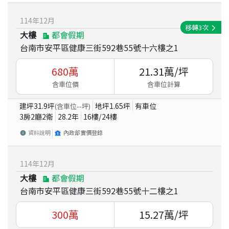
114
年
12
月
移轉
3
次
大樓
都會假期
台南市安平區健康三街592巷55號十六樓之1
680
萬
21.31
萬/坪
含車位價
含車位計算
建坪
31.9
坪
地坪
1.65
坪
有車位
(含車位
--
坪)
3房2廳2衛
28.2
年
16
樓/
24
樓
資料說明
內政部實價登錄
114
年
12
月
大樓
都會假期
台南市安平區健康三街592巷55號十二樓之1
300
萬
15.27
萬/坪