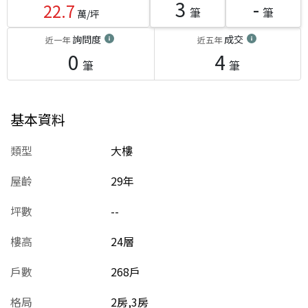
3
-
22.7
筆
筆
萬/坪
詢問度
成交
近一年
近五年
0
4
筆
筆
基本資料
類型
大樓
屋齡
29
年
坪數
--
樓高
24層
戶數
268戶
格局
2房,3房