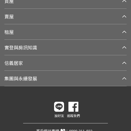
買屋
賣屋
租屋
實登與房訊知識
信義居家
集團與永續發展
加好友
追蹤我們
客戶權益專線
：
0800-211-922