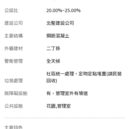
公設比
20.00%~25.00%
建設公司
北聖建設公司
主要結構
鋼筋混凝土
外牆建材
二丁掛
警衛管理
全天候
社區統一處理，定時定點堆置(請民營
垃圾處理
回收)
無障礙設施
有，管理室外有坡道
公共設施
花園,管理室
主要特色