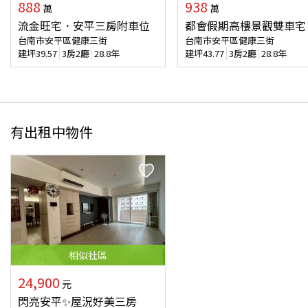
888
938
萬
萬
流金旺宅．安平三房附車位
都會假期高樓景觀雙車宅
台南市安平區健康三街
台南市安平區健康三街
建坪
39.57
3房2廳
28.8年
建坪
43.77
3房2廳
28.8年
有出租中物件
相似
社區
24,900
元
閃亮安平✨屋況好美三房