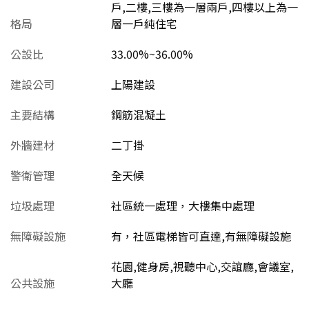
戶,二樓,三樓為一層兩戶,四樓以上為一
格局
層一戶純住宅
公設比
33.00%~36.00%
建設公司
上陽建設
主要結構
鋼筋混凝土
外牆建材
二丁掛
警衛管理
全天候
垃圾處理
社區統一處理，大樓集中處理
無障礙設施
有，社區電梯皆可直達,有無障礙設施
花園,健身房,視聽中心,交誼廳,會議室,
公共設施
大廳