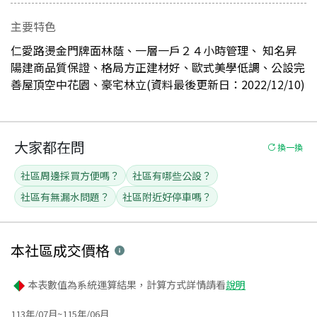
主要特色
仁愛路燙金門牌面林蔭、一層一戶２４小時管理、 知名昇
陽建商品質保證、格局方正建材好、歐式美學低調、公設完
善屋頂空中花園、豪宅林立(資料最後更新日：2022/12/10)
大家都在問
換一換
社區周邊採買方便嗎？
社區有哪些公設？
社區有無漏水問題？
社區附近好停車嗎？
本社區
成交價格
本表數值為系統運算結果，計算方式詳情請看
說明
113年/07月~115年/06月