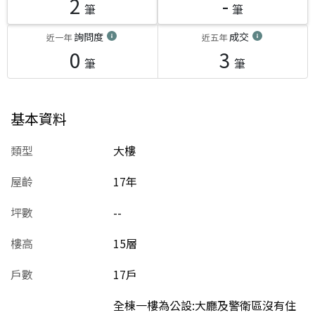
2
-
筆
筆
詢問度
成交
近一年
近五年
0
3
筆
筆
基本資料
類型
大樓
屋齡
17
年
坪數
--
樓高
15層
戶數
17戶
全棟一樓為公設:大廳及警衛區沒有住