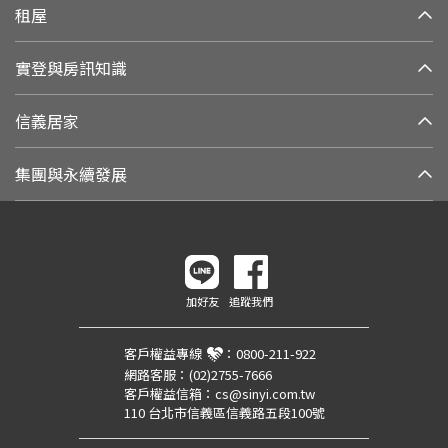
租屋
實登與房訊知識
信義居家
集團與永續發展
加好友
追蹤我們
客戶權益專線
：
0800-211-922
網路客服：
(02)2755-7666
客戶權益信箱：
cs@sinyi.com.tw
110 台北市信義區信義路五段100號