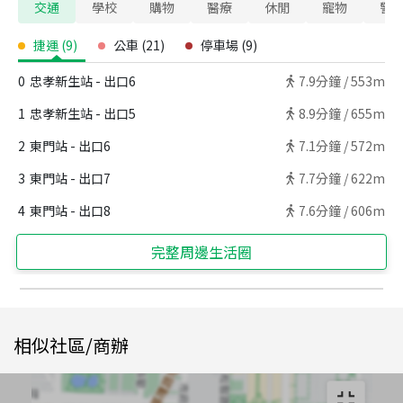
交通
學校
購物
醫療
休閒
寵物
警
捷運
(
9
)
公車
(
21
)
停車場
(
9
)
0
忠孝新生站 - 出口6
7.9
分鐘 /
553m
1
忠孝新生站 - 出口5
8.9
分鐘 /
655m
2
東門站 - 出口6
7.1
分鐘 /
572m
3
東門站 - 出口7
7.7
分鐘 /
622m
4
東門站 - 出口8
7.6
分鐘 /
606m
完整周邊生活圈
相似社區/商辦