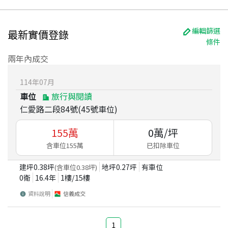
編輯篩選
最新實價登錄
條件
兩年內成交
114
年
07
月
車位
旅行與閱讀
仁愛路二段84號(45號車位)
155
萬
0
萬/坪
含車位155萬
已扣除車位
建坪
0.38
坪
地坪
0.27
坪
有車位
(含車位
0.38
坪)
0衛
16.4
年
1
樓/
15
樓
資料說明
信義成交
1