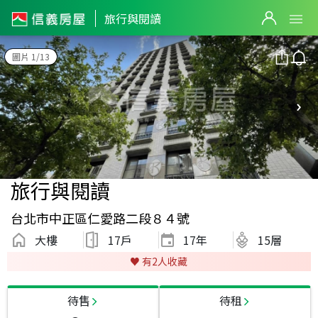
旅行與閱讀
圖片 1/13
旅行與閱讀
台北市中正區仁愛路二段８４號
大樓
17戶
17
年
15層
♥️ 有
2
人收藏
待售
待租