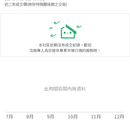
近二年成交價(排除特殊關係間之交易)
本社區
近期沒有成交紀錄，歡迎
洽詢專人為您提供專業市場行情的服務吧！
此時間區間內無資料
7
月
8
月
9
月
10
月
11
月
12
月