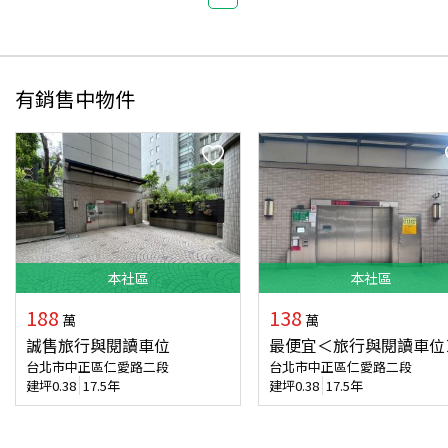
有銷售中物件
本
社區
本
社區
188
138
萬
萬
誠售旅行與閱讀車位
最便宜＜旅行與閱讀車位
台北市中正區仁愛路二段
台北市中正區仁愛路二段
建坪
0.38
17.5年
建坪
0.38
17.5年