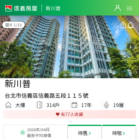
新川普
圖片 1/10
新川普
台北市信義區信義路五段１１５號
大樓
314戶
17
年
19層
♥️ 有
77
人收藏
2026年/04月
待售
待租
最新平均單價