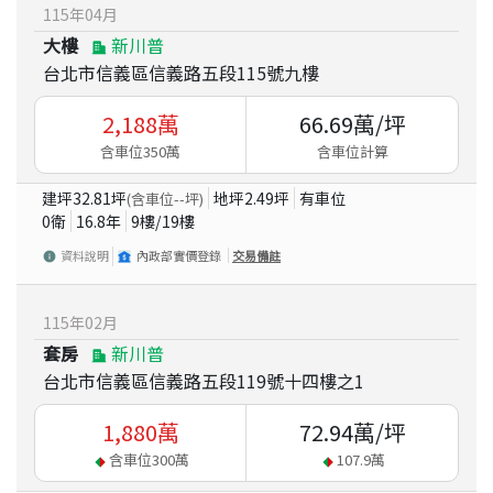
115
年
04
月
大樓
新川普
台北市信義區信義路五段115號九樓
2,188
萬
66.69
萬/坪
含車位350萬
含車位計算
建坪
32.81
坪
地坪
2.49
坪
有車位
(含車位
--
坪)
0衛
16.8
年
9
樓/
19
樓
資料說明
內政部實價登錄
交易備註
115
年
02
月
套房
新川普
台北市信義區信義路五段119號十四樓之1
1,880
萬
72.94
萬/坪
含車位
300
萬
107.9
萬