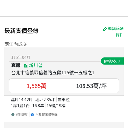
編輯篩選
最新實價登錄
條件
兩年內成交
115
年
04
月
移轉
3
次
套房
新川普
台北市信義區信義路五段115號十五樓之1
1,565
萬
108.53
萬/坪
建坪
14.42
坪
地坪
2.35
坪
無車位
1房1廳1衛
16.8
年
15
樓/
19
樓
資料說明
內政部實價登錄