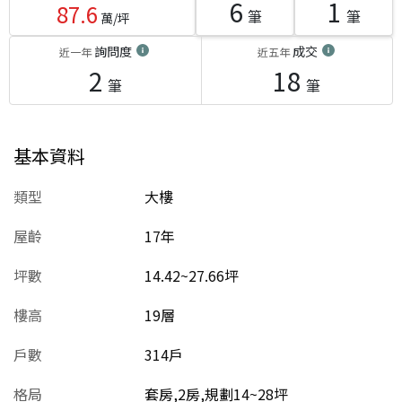
6
1
87.6
筆
筆
萬/坪
詢問度
成交
近一年
近五年
2
18
筆
筆
基本資料
類型
大樓
屋齡
17
年
坪數
14.42~27.66坪
樓高
19層
戶數
314戶
格局
套房,2房,規劃14~28坪