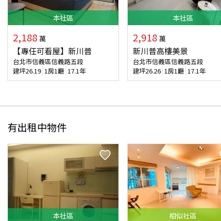
本
社區
本
社區
2,188
2,918
萬
萬
【專任可看屋】新川普
新川普高樓美景
台北市信義區信義路五段
台北市信義區信義路五段
建坪
26.19
1房1廳
17.1年
建坪
26.26
1房1廳
17.1年
有出租中物件
本
社區
相似
社區