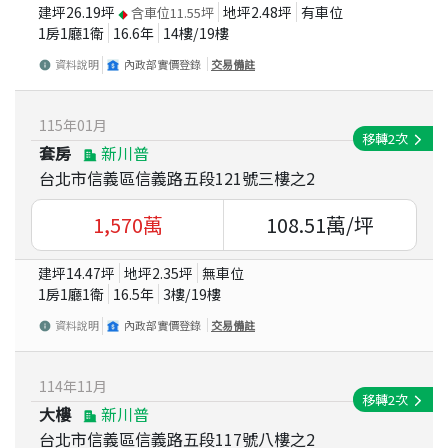
建坪
26.19
坪
地坪
2.48
坪
有車位
含車位
11.55
坪
1房1廳1衛
16.6
年
14
樓/
19
樓
資料說明
內政部實價登錄
交易備註
115
年
01
月
移轉
2
次
套房
新川普
台北市信義區信義路五段121號三樓之2
1,570
萬
108.51
萬/坪
建坪
14.47
坪
地坪
2.35
坪
無車位
1房1廳1衛
16.5
年
3
樓/
19
樓
資料說明
內政部實價登錄
交易備註
114
年
11
月
移轉
2
次
大樓
新川普
台北市信義區信義路五段117號八樓之2