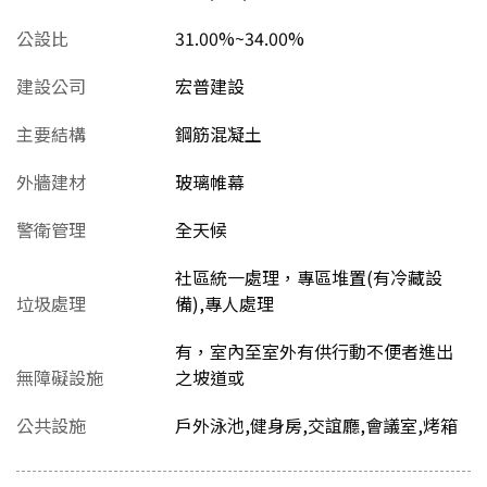
公設比
31.00%~34.00%
建設公司
宏普建設
主要結構
鋼筋混凝土
外牆建材
玻璃帷幕
警衛管理
全天候
社區統一處理，專區堆置(有冷藏設
垃圾處理
備),專人處理
有，室內至室外有供行動不便者進出
無障礙設施
之坡道或
公共設施
戶外泳池,健身房,交誼廳,會議室,烤箱