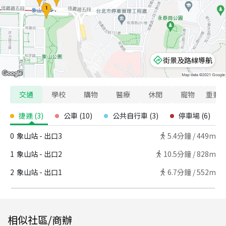
街景及路線導航
交通
學校
購物
醫療
休閒
寵物
重要
捷運
(
3
)
公車
(
10
)
公共自行車
(
3
)
停車場
(
6
)
0
象山站 - 出口3
5.4
分鐘 /
449m
1
象山站 - 出口2
10.5
分鐘 /
828m
2
象山站 - 出口1
6.7
分鐘 /
552m
相似社區/商辦