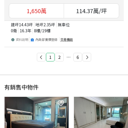
1,650
萬
114.37
萬/坪
建坪
14.43
坪
地坪
2.35
坪
無車位
0衛
16.3
年
8
樓/
19
樓
資料說明
內政部實價登錄
交易備註
1
2
⋯
6
有銷售中物件