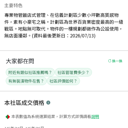
主要特色
專業物管飯店式管理、在信義計劃區少數小坪數高質感物
件，素有小豪宅之稱。計劃區為世界百貨業密度最高的一級
戰區。地點無可取代。物件的一樓規劃都做作為公設使用，
無店面擾鄰。(資料最後更新日：2026/07/13)
大家都在問
換一換
附近有類似社區推薦嗎？
社區管理費多少？
有無裝潢物件在售？
社區評價如何？
本社區
成交價格
本表數值為系統運算結果，計算方式詳情請看
說明