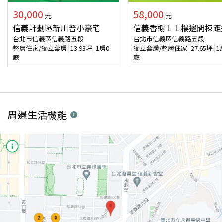
30,000
58,000
元
元
信義計劃區新川普小豪宅
信義香榭１１樓邊間棟距
台北市信義區信義路五段
台北市信義區信義路五段
整層住家/獨立套房
13.93
坪
1房0
獨立套房/整層住家
27.65
坪
1
廳
廳
周邊生活機能