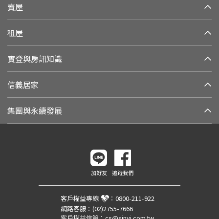
賣屋
租屋
實登與房訊知識
信義居家
集團與永續發展
加好友
追蹤我們
客戶權益專線
：
0800-211-922
網路客服：
(02)2755-7666
客戶權益信箱：
cs@sinyi.com.tw