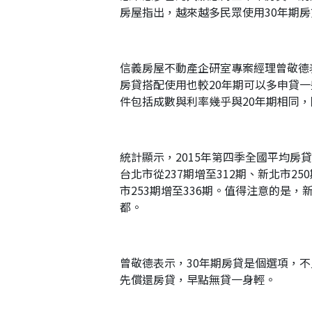
房屋指出，越來越多民眾使用30年期
信義房屋不動產企研室專案經理曾敬德表
房貸搭配使用也較20年期可以多申貸
件包括成數與利率幾乎與20年期相同
統計顯示，2015年第四季全國平均房貸
台北市從237期增至312期、新北市250
市253期增至336期。值得注意的是
都。
曾敬德表示，30年期房貸是個選項，
先償還房貸，早點無貸一身輕。