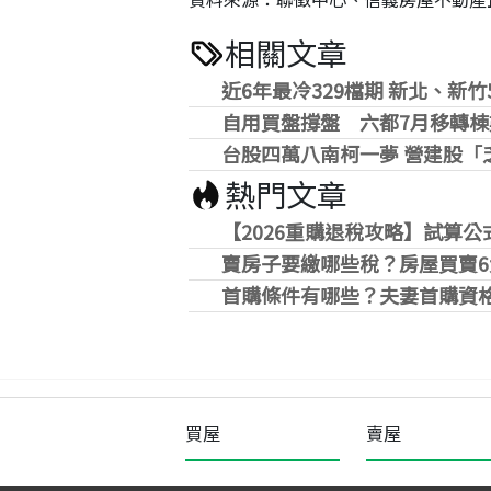
相關文章
近6年最冷329檔期 新北、新
自用買盤撐盤 六都7月移轉棟
台股四萬八南柯一夢 營建股「
熱門文章
【2026重購退稅攻略】試算
賣房子要繳哪些稅？房屋買賣6
首購條件有哪些？夫妻首購資
買屋
賣屋