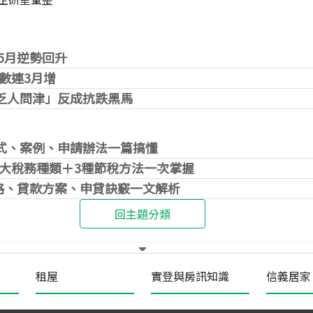
竹5月逆勢回升
數連3月增
乏人問津」反成抗跌黑馬
公式、案例、申請辦法一篇搞懂
大稅務種類＋3種節稅方法一次掌握
格、貸款方案、申貸訣竅一文解析
回主題分類
租屋
實登與房訊知識
信義居家