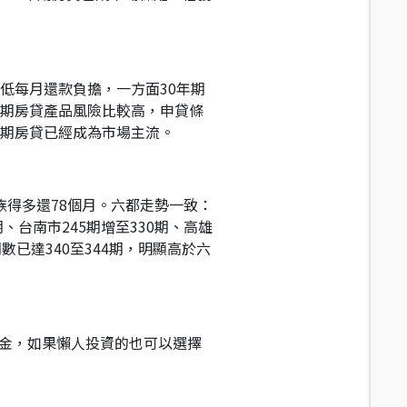
低每月還款負擔，一方面30年期
年期房貸產品風險比較高，申貸條
年期房貸已經成為市場主流。
貸族得多還78個月。六都走勢一致：
期、台南市245期增至330期、高雄
已達340至344期，明顯高於六
資金，如果懶人投資的也可以選擇