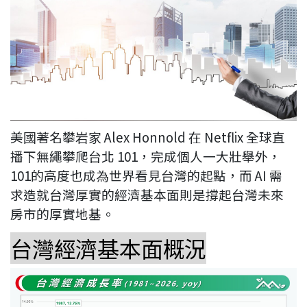
美國著名攀岩家
Alex Honnold
在
Netflix
全球直
播下無繩攀爬台北
101
，完成個人一大壯舉外，
101
的高度也成為世界看見台灣的起點，而
AI
需
求造就台灣厚實的經濟基本面則是撐起台灣未來
房市的厚實地基。
台灣經濟基本面概況