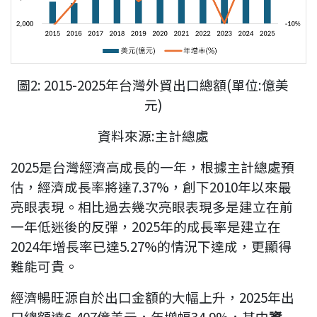
圖
2: 2015-2025
年台灣外貿出口總額
(
單位
:
億美
元
)
資料來源
:
主計總處
2025
是台灣經濟高成長的一年，根據主計總處預
估，經濟成長率將達
7.37%
，創下
2010
年以來最
亮眼表現。相比過去幾次亮眼表現多是建立在前
一年低迷後的反彈，
2025
年的成長率是建立在
2024
年增長率已達
5.27%
的情況下達成，更顯得
難能可貴。
經濟暢旺源自於出口金額的大幅上升，
2025
年出
口總額達
6,407
億美元，年增幅
34.9%
，其中
資