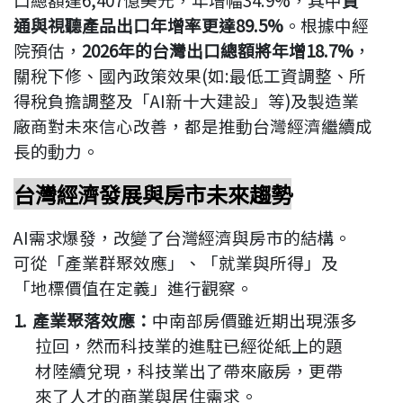
通與視聽產品出口年增率更達
89.5%
。根據中經
院預估，
2026
年的台灣出口總額將年增
18.7%
，
關稅下修、國內政策效果
(
如
:
最低工資調整、所
得稅負擔調整及「
AI
新十大建設」等
)
及製造業
廠商對未來信心改善，都是推動台灣經濟繼續成
長的動力。
台灣經濟發展與房市未來趨勢
AI
需求爆發，改變了台灣經濟與房市的結構。
可從
「產業群聚效應」、「就業與所得」及
「地標價值在定義」進行觀察。
1.
產業聚落效應
：
中南部房價雖近期出現漲多
拉回，然而科技業的進駐已經從紙上的題
材陸續兌現，科技業出了帶來廠房，更帶
來了人才的商業與居住需求。