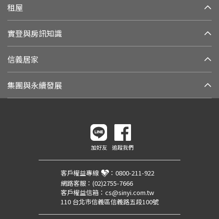
租屋
實登與房訊知識
信義居家
集團與永續發展
加好友
追蹤我們
客戶權益專線
：
0800-211-922
網路客服：
(02)2755-7666
客戶權益信箱：
cs@sinyi.com.tw
110 台北市信義區信義路五段100號