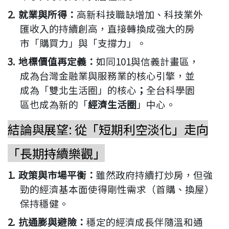
2.
就業與所得
：
高新科技職缺增加、科技業外
匯收入的持續創高，直接轉換成強大的房
市「購買力」與「支撐力」。
3.
地標價值再定義
：
如同
101
與信義計畫區，
成為台灣金融業與服務業的核心引擎，並
成為「雙北生活圈」的核心
；
全台科學園
區也成為新的「
經濟生活圈
」中心
。
結論與展望
:
從「短期利空淡化」走向
「長期持續樂觀」
1.
政策與市場平衡：
雖然政府持續打炒房，但強
勁的經濟基本面使得剛性需求（首購、換屋）
保持穩健。
2.
抗通膨與避險：
穩定的經濟成長伴隨溫和通