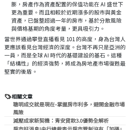
膨，房產作為資產配置的保值功能在
AI
盛世下
更為重要。而且相較於近期漲多的股市與黃金
資產，已盤整超過一年的房市，基於分散風險
與價格基期的角度考量，更具吸引力。
當世界通過攀登直播看見
101
的高度，身為台灣人
更應該看見台灣經濟的深度。台灣不再只是亞洲的
一員，而是全球
AI
時代的基礎建設的基石。這種
「結構性」的經濟強勢，將成為房地產市場復甦最
堅實的後盾。
相關文章
聰明成交就是現在-掌握房市利多，避開金融市場
風險
減壓成家新契機：青安貸款3.0優勢全解析
房市好消息!央行總裁表示房市管制沒有「加碼」