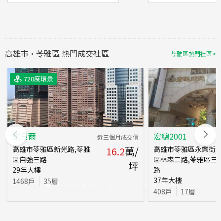
高雄市
·
苓雅區
熱門成交社區
苓雅區
熱門社區
>
720度環景
720度環景
720度環景
諾貝爾
宏總2001
近三個月成交價
高雄市苓雅區新光路,苓雅
16.2
萬/
高雄市苓雅區永樂街,
區自強三路
區林森二路,苓雅區三
坪
29
年
大樓
路
37
年
大樓
1468
戶
35
層
408
戶
17
層