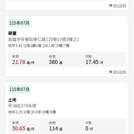
資料說明
115年07月
華廈
高雄市苓雅區樂仁路120巷10號3樓之2
地坪
3.42
2房1廳1衛
28.1
年
3樓/7樓
單價
總價
坪數
21.78
380
17.45
萬/坪
萬
坪
資料說明
115年07月
土地
苓洲段379地號
地坪
2.25
0衛
0.0
年
0樓/0樓
單價
總價
坪數
50.65
114
0
萬/坪
萬
坪