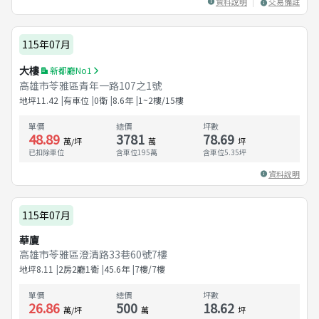
資料說明
交易備註
115年07月
大樓
新都廳No1
高雄市苓雅區青年一路107之1號
地坪
11.42
有車位
0衛
8.6
年
1~2樓/15樓
單價
總價
坪數
48.89
3781
78.69
萬/坪
萬
坪
已扣除車位
含車位195萬
含車位
5.35
坪
資料說明
115年07月
華廈
高雄市苓雅區澄清路33巷60號7樓
地坪
8.11
2房2廳1衛
45.6
年
7樓/7樓
單價
總價
坪數
26.86
500
18.62
萬/坪
萬
坪