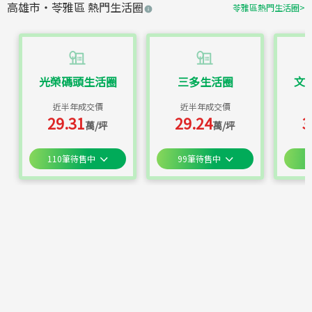
高雄市
・
苓雅區
熱門生活圈
苓雅區
熱門生活圈
>
光榮碼頭生活圈
三多生活圈
文
近半年成交價
近半年成交價
29.31
29.24
3
萬/坪
萬/坪
110
筆待售中
99
筆待售中
7