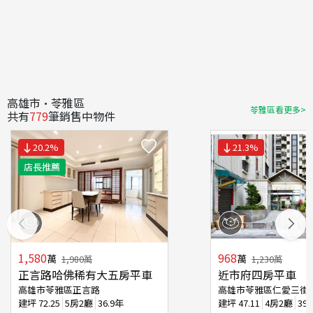
高雄市·苓雅區
苓雅區看更多>
共有
779
筆銷售中物件
20.2
%
21.3
%
店長推薦
1,580
968
萬
萬
1,980
萬
1,230
萬
正言路哈佛稀有大五房平車
近市府四房平車
高雄市苓雅區正言路
高雄市苓雅區仁愛三街
建坪
72.25
5房2廳
36.9年
建坪
47.11
4房2廳
39