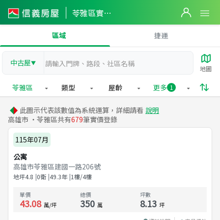
苓雅區實價登錄
區域
捷運
中古屋
▼
地圖
苓雅區
類型
屋齡
更多
1
此圖示代表該數值為系統運算，詳細請看
說明
高雄市 ・苓雅區共有
679
筆實價登錄
115年07月
公寓
高雄市苓雅區建國一路206號
地坪
4.8
0衛
49.3
年
1樓/4樓
單價
總價
坪數
43.08
350
8.13
萬/坪
萬
坪