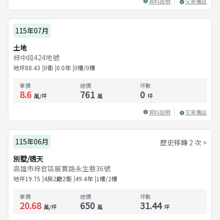
資料說明
交易備註
115年07月
土地
梓中段424地號
地坪
88.43
0衛
0.0
年
0樓/0樓
單價
總價
坪數
8.6
761
0
萬/坪
萬
坪
資料說明
交易備註
115年06月
歷史移轉 2 次 >
別墅/透天
高雄市梓官區展寶路永生巷36號
地坪
19.75
4房2廳2衛
49.4
年
1樓/2樓
單價
總價
坪數
20.68
650
31.44
萬/坪
萬
坪