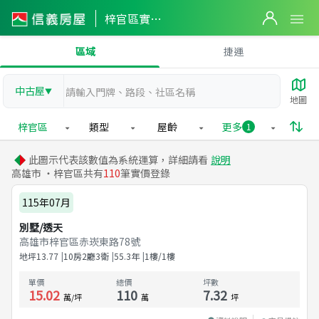
梓官區實價登錄
區域
捷運
中古屋
▼
地圖
梓官區
類型
屋齡
更多
1
此圖示代表該數值為系統運算，詳細請看
說明
高雄市 ・梓官區共有
110
筆實價登錄
115年07月
別墅/透天
高雄市梓官區赤崁東路78號
地坪
13.77
10房2廳3衛
55.3
年
1樓/1樓
單價
總價
坪數
15.02
110
7.32
萬/坪
萬
坪