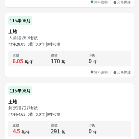
資料說明
交易備註
115年06月
土地
大舍段269地號
地坪
28.09
0衛
0.0
年
0樓/0樓
單價
總價
坪數
6.05
170
0
萬/坪
萬
坪
資料說明
交易備註
115年06月
土地
蚵寮段727地號
地坪
64.62
0衛
0.0
年
0樓/0樓
單價
總價
坪數
4.5
291
0
萬/坪
萬
坪