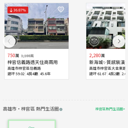
36.87
%
750
2,280
萬
萬
1,188
萬
梓官信義路透天住商兩用
新海城✨質感裝潢
高雄市梓官區信義路
高雄市梓官區大舍東路
建坪
59.02
4房4廳
45.6年
建坪
61.67
4房2廳
2.
高雄市
・
梓官區
熱門生活圈
梓官區
熱門生活圈
>