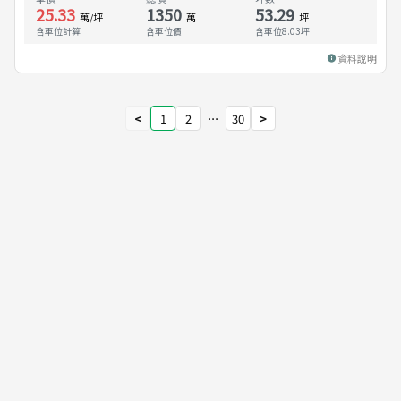
25.33
1350
53.29
萬/坪
萬
坪
含車位計算
含車位價
含車位
8.03
坪
資料說明
<
1
2
⋯
30
>