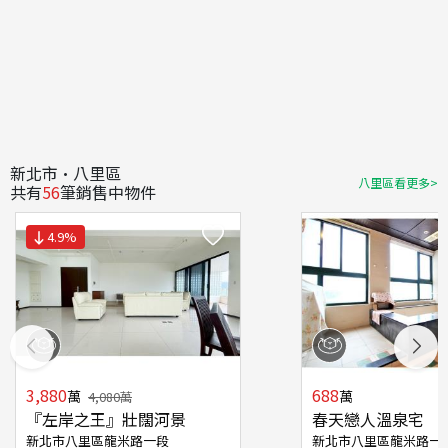
新北市·八里區
八里區看更多>
共有
56
筆銷售中物件
4.9
%
3,880
688
萬
萬
4,080
萬
『左岸之王』壯闊河景
春天戀人溫泉宅
新北市八里區龍米路一段
新北市八里區龍米路一