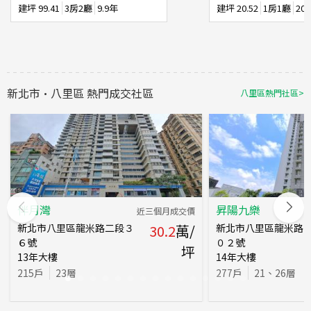
建坪
99.41
3房2廳
9.9年
建坪
20.52
1房1廳
20
新北市
·
八里區
熱門成交社區
八里區
熱門社區
>
伴月灣
昇陽九樂
近三個月成交價
新北市八里區龍米路二段３
30.2
萬/
新北市八里區龍米路
６號
０２號
坪
13
年
大樓
14
年
大樓
215
戶
23
層
277
戶
21、26
層