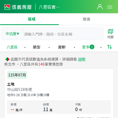
八里區實價登錄
區域
捷運
中古屋
▼
地圖
八里區
類型
屋齡
更多
1
此圖示代表該數值為系統運算，詳細請看
說明
新北市 ・八里區共有
146
筆實價登錄
115年07月
土地
中山段518地號
地坪
0.28
0衛
0.0
年
0樓/0樓
單價
總價
坪數
--
11
0
萬/坪
萬
坪