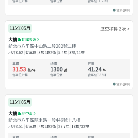
含車位計算
含車位價
含車位
11.25
坪
資料說明
115年05月
歷史移轉 2 次 >
大樓
勤樸天逸
新北市八里區中山路二段282號三樓
地坪
8.62
有車位
3房2廳2衛
5.4
年
3樓/11樓
單價
總價
坪數
31.53
1300
41.24
萬/坪
萬
坪
含車位計算
含車位價
含車位
7.83
坪
資料說明
115年05月
大樓
地中海
新北市八里區龍米路一段446號十八樓
地坪
3.51
有車位
4房2廳2衛
29.7
年
18樓/32樓
單價
總價
坪數