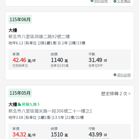
資料說明
交易備註
115年06月
大樓
新北市八里區訊塘二路92號二樓
地坪
6.12
有車位
2房1廳1衛
0.2
年
2樓/15樓
單價
總價
坪數
42.46
1140
31.49
萬/坪
萬
坪
已扣除車位
含車位185萬
含車位
9
坪
資料說明
115年05月
歷史移轉 2 次 >
大樓
昇陽九樂
新北市八里區龍米路一段306號二十一樓之1
地坪
3.08
有車位
1廳1衛
13.5
年
21樓/21樓
單價
總價
坪數
34.32
1510
43.99
萬/坪
萬
坪