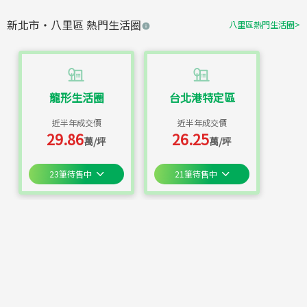
新北市
・
八里區
熱門生活圈
八里區
熱門生活圈
>
龍形生活圈
台北港特定區
近半年成交價
近半年成交價
29.86
26.25
萬/坪
萬/坪
23
筆待售中
21
筆待售中