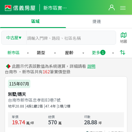
新市區實價登錄
區域
捷運
中古屋
▼
地圖
新市區
類型
屋齡
更多
1
此圖示代表該數值為系統運算，詳細請看
說明
台南市 ・新市區共有
162
筆實價登錄
115年07月
別墅/透天
台南市新市區忠孝街83巷7號
地坪
20.88
4房1廳2衛
47.4
年
1樓/2樓
單價
總價
坪數
19.74
570
28.88
萬/坪
萬
坪