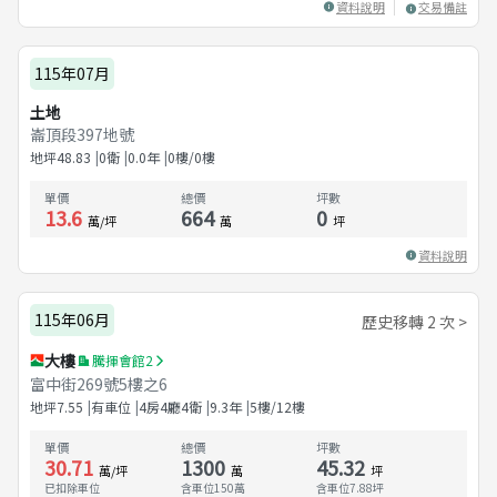
資料說明
交易備註
115年07月
土地
崙頂段397地號
地坪
48.83
0衛
0.0
年
0樓/0樓
單價
總價
坪數
13.6
664
0
萬/坪
萬
坪
資料說明
115年06月
歷史移轉 2 次 >
大樓
騰揮會館2
富中街269號5樓之6
地坪
7.55
有車位
4房4廳4衛
9.3
年
5樓/12樓
單價
總價
坪數
30.71
1300
45.32
萬/坪
萬
坪
已扣除車位
含車位150萬
含車位
7.88
坪