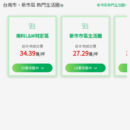
台南市
・
新市區
熱門生活圈
新市區
熱門生活圈
>
南科L&M特定區
新市市區生活圈
近半年成交價
近半年成交價
34.39
27.29
3
萬/坪
萬/坪
39
筆待售中
18
筆待售中
9