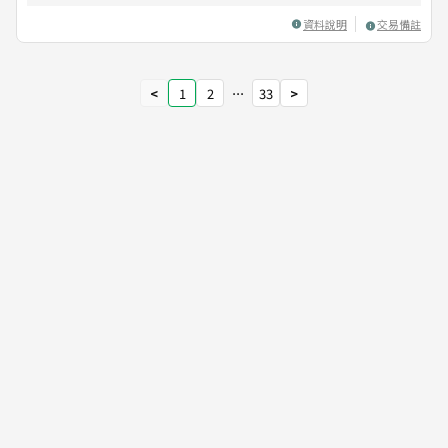
資料說明
交易備註
<
1
2
⋯
33
>