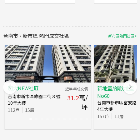
台南市
·
新市區
熱門成交社區
新市區
熱門社區
>
明大NEW社區
新地堡/邰欣地堡
近半年成交價
No60
台南市新市區綠園二街８號
31.2
萬/
台南市新市區富安路
10
年
大樓
坪
4
年
大樓
112
戶
15
層
157
戶
11
層