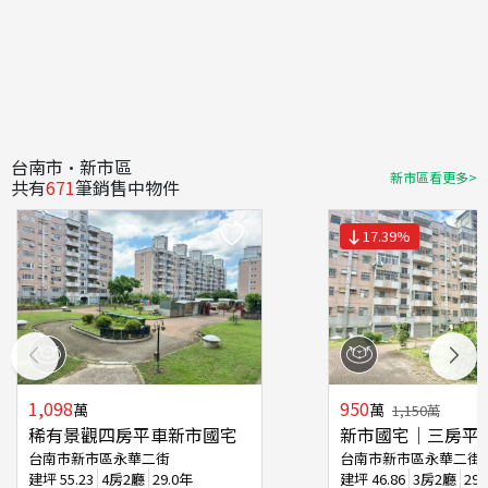
台南市·新市區
新市區看更多>
共有
671
筆銷售中物件
17.39
%
1,098
950
萬
萬
1,150
萬
稀有景觀四房平車新市國宅
新市國宅｜三房平
台南市新市區永華二街
台南市新市區永華二街
建坪
55.23
4房2廳
29.0年
建坪
46.86
3房2廳
29