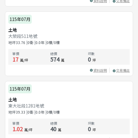
資料說明
交易備註
115年07月
土地
大榮段511地號
地坪
33.76
0衛
0.0
年
0樓/0樓
單價
總價
坪數
17
574
0
萬/坪
萬
坪
資料說明
交易備註
115年07月
土地
東大社段1281地號
地坪
39.33
0衛
0.0
年
0樓/0樓
單價
總價
坪數
1.02
40
0
萬/坪
萬
坪