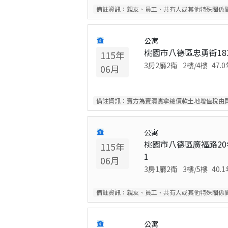
備註資訊：
親友、員工、共有人或其他特殊關係
公寓
桃園市八德區忠勇街181
115
年
3房2廳2衛
2
樓/
4
樓
47.0
06
月
備註資訊：
賣方為賣清實拿總價款土地增值稅由買
公寓
桃園市八德區廣福路20
115
年
1
06
月
3房1廳2衛
3
樓/
5
樓
40.1
備註資訊：
親友、員工、共有人或其他特殊關係
公寓