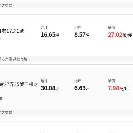
間之交易；
建坪
地坪
單價
巷17之1號
16.65
8.57
27.02
坪
坪
萬/坪
年
方負擔.其他增建；
建坪
地坪
單價
巷27弄25號三樓之
30.08
6.63
7.98
坪
坪
萬/坪
年
間之交易；