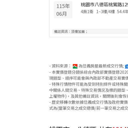
桃園市八德區桃鶯路12
115
年
4房1衛
1~3
樓/
4
樓
54.4
06
月
備註資訊：
頂樓加蓋；
- 資料來源：
為信義房屋最新成交行情;
- 本實價登錄分類係綜合內政部實價登錄2
現類型、順序可能會與內政部不動產交易實
- 特殊行情物件可能為受到特別條件或特殊
中關係人間交易、特殊交易情況及標的類型、
上權物件)，及其他備註資訊，關閉後則會恢
- 歷史移轉次數依據信義成交行情及政府實
式為(當筆交易之成交總價/前一筆交易之成