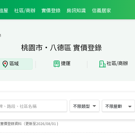
租屋
社區/商辦
實價登錄
房訊知識
信義居家
錄
桃園市·八德區 實價登錄
|
|
捷運
社區/商辦
區域
不限類型
不限屋齡
實價登錄資料（更新至
2026
/
08
/
01
)