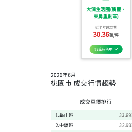
大湳生活圈(廣豐、
東勇重劃區)
近半年成交價
30.36
萬/坪
98
筆待售中
2026
年
6
月
桃園市
成交行情趨勢
成交單價排行
1
.
龜山區
33.89
2
.
中壢區
32.98