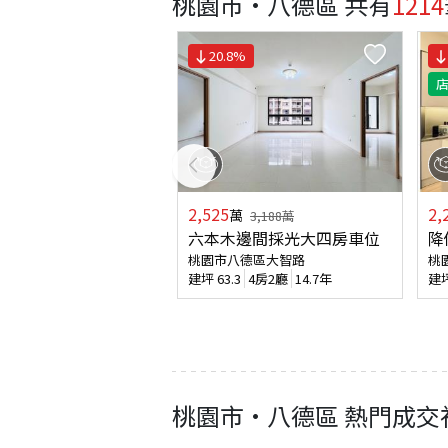
桃園市·八德區
共有
1214
20.8
%
2,525
2,
萬
3,188
萬
六本木邊間採光大四房車位
降
桃園市八德區大智路
桃
建坪
63.3
4房2廳
14.7年
建
桃園市
·
八德區
熱門成交