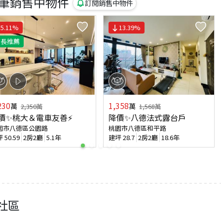
筆銷售中物件
訂閱銷售中物件
5.11
%
13.39
%
店長推薦
230
1,358
萬
萬
2,350
萬
1,568
萬
價✨桃大＆電車友善⚡
降價✨八德法式露台戶
園市八德區公園路
桃園市八德區和平路
坪
50.59
2房2廳
5.1年
建坪
28.7
2房2廳
18.6年
社區