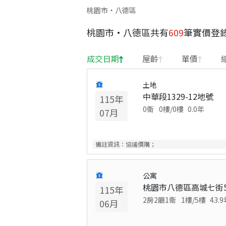
桃園市・八德區
桃園市
·
八德區
共有
609
筆實價登
成交日期
屋齡
單價
土地
中華段1329-12地號
115
年
0衛
0
樓/
0
樓
0.0
年
07
月
備註資訊：
協議價購；
公寓
桃園市八德區高城七街
115
年
2房2廳1衛
1
樓/
5
樓
43.9
06
月