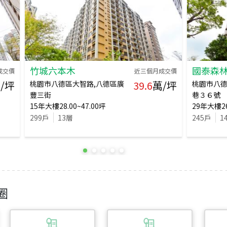
竹城六本木
國泰森
成交價
近三個月成交價
/坪
39.6
萬/坪
桃園市八德區大智路,八德區廣
桃園市八
豐三街
巷３６號
15
年
大樓
28.00~47.00
坪
29
年
大樓
2
299
戶
13
層
245
戶
1
圈