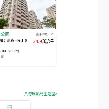
林公園
京站/巨星生活家
近半年成交價
24.9
萬/坪
德區介壽路一段１６
桃園市八德區高城八街,八德區
高城六街
6.00~51.00
坪
20
年
大樓
4
層
564
戶
15
層
八德區
熱門生活圈
>