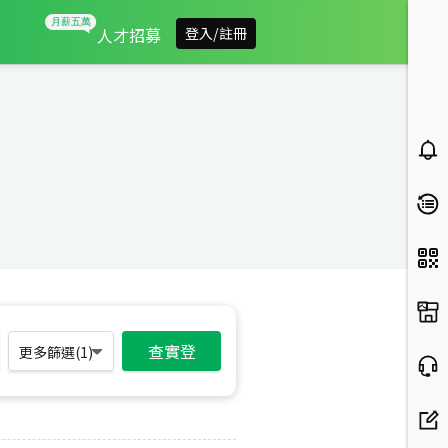
人才招募
登入/註冊
查實登
更多篩選(
1
)