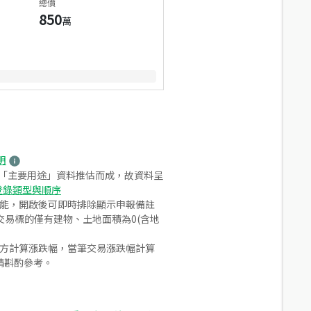
總價
850
萬
明
之「主要用途」資料推估而成，故資料呈
登錄類型與順序
功能，開啟後可即時排除顯示申報備註
易標的僅有建物、土地面積為0(含地
合方計算漲跌幅，當筆交易漲跌幅計算
請斟酌參考。