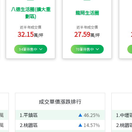
八德生活圈(擴大重
龍岡生活圈
劃區)
近半年成交價
近半年成交價
32.15
27.59
萬/坪
萬/坪
94
筆待售中
70
筆待售中
成交單價漲跌排行
萬
1
.
平鎮區
46.25
％
1
.
中壢
萬
2
.
桃園區
14.57
％
2
.
桃園