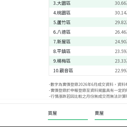
3
.
大園區
30.66
4
.
桃園區
30.14
5
.
蘆竹區
29.82
6
.
八德區
26.46
7
.
新屋區
24.90
8
.
平鎮區
23.59
9
.
楊梅區
23.33
10
.
觀音區
22.99
-數字為實價登錄
2026
年
6
月成交資料，資料
-實價登錄於申報登錄至資料揭露具有一定的
-行情漲跌若因比較之月份無成交而無法計算時
買屋
賣屋