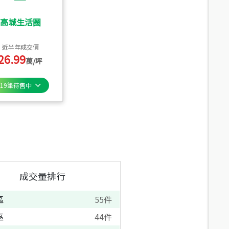
高城生活圈
近半年成交價
26.99
萬/坪
19
筆待售中
成交量排行
區
55
件
區
44
件