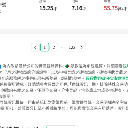
建坪
地坪
單價
9號
15.25
7.16
55.75
坪
坪
萬/坪
年
1
2
⋯
122
為內政部最新公布的實價登錄資料;
該數值為系統運算，詳細請看
說
020年7月之建物型態分類調整，以及申報登錄之建物型態、建物權狀登載
價查詢服務網之搜尋結果有所差異，請斟酌參考。
看看我們如何推估實價
關係影響所造成，詳情請參考頁面之粉色「備註資訊」欄。排除特殊交易
與政府有關之交易、僅車位交易、分件登記、含多筆土地或多棟建物、 交
復顯示。
價登錄資訊推估，再由系統比對當筆與前一筆實價登錄，交易明細完全吻
交總價)-1，計算百分比至小數點後兩位；可能與實際交易有所落差，資料