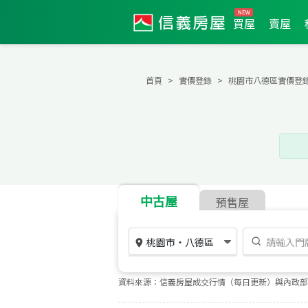
買屋
賣屋
首頁
實價登錄
桃園市八德區實價登
中古屋
預售屋
桃園市
・
八德區
資料來源：信義房屋成交行情（每日更新）與內政部