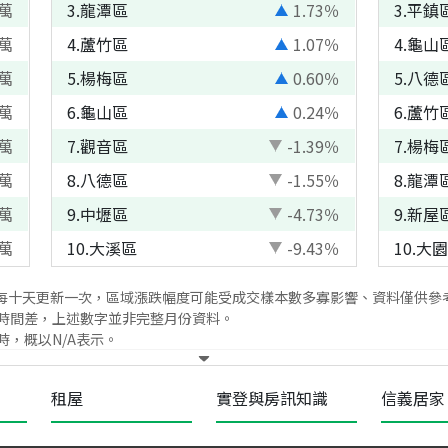
萬
3
.
龍潭區
1.73
％
3
.
平鎮
萬
4
.
蘆竹區
1.07
％
4
.
龜山
萬
5
.
楊梅區
0.60
％
5
.
八德
萬
6
.
龜山區
0.24
％
6
.
蘆竹
萬
7
.
觀音區
-1.39
％
7
.
楊梅
萬
8
.
八德區
-1.55
％
8
.
龍潭
萬
9
.
中壢區
-4.73
％
9
.
新屋
萬
10
.
大溪區
-9.43
％
10
.
大園
每十天更新一次，區域漲跌幅度可能受成交樣本數多寡影響、資料僅供參
時間差，上述數字並非完整月份資料。
，概以N/A表示。
租屋
實登與房訊知識
信義居家