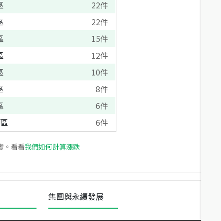
區
22
件
區
22
件
區
15
件
區
12
件
區
10
件
區
8
件
區
6
件
區
6
件
考。看看
我們如何計算漲跌
集團與永續發展