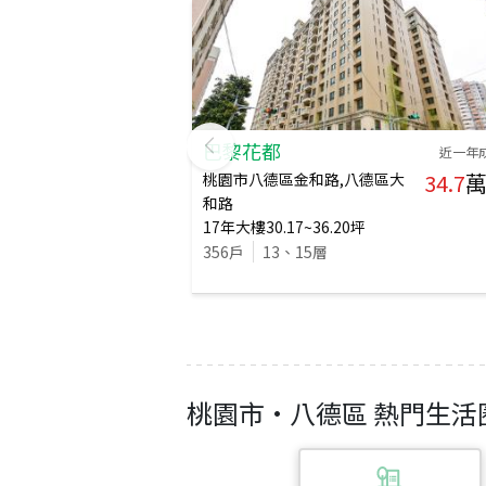
巴黎花都
近一年
34.7
萬
桃園市八德區金和路,八德區大
和路
17
年
大樓
30.17~36.20
坪
356
戶
13、15
層
桃園市
·
八德區
熱門生活