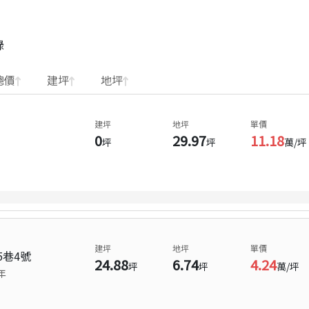
錄
總價
建坪
地坪
建坪
地坪
單價
0
29.97
11.18
坪
坪
萬/坪
建坪
地坪
單價
5巷4號
24.88
6.74
4.24
坪
坪
萬/坪
年