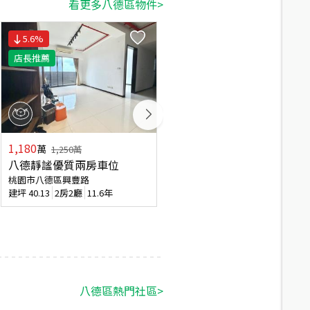
看更多八德區物件>
5.6
%
8.65
%
店長推薦
1,180
1,268
萬
萬
1,250
萬
1,388
萬
八德靜謐優質兩房車位
涵悅美裝溫馨兩房平面車位
桃園市八德區興豐路
桃園市八德區豐田三路
建坪
40.13
2房2廳
11.6年
建坪
39.06
2房2廳
10.7年
八德區
熱門社區
>