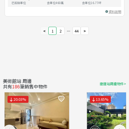
已扣除車位
含車位460萬
含車位
16.77
坪
資料說明
<
1
2
⋯
44
>
美術館站 周邊
捷運站周邊物件>
共有
186
筆銷售中物件
20.03
%
13.65
%