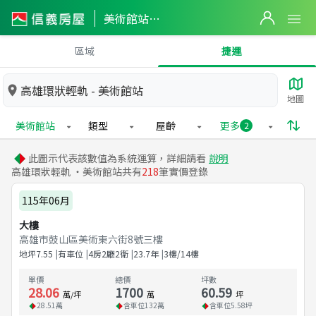
美術館站實價登錄
區域
捷運
高雄環狀輕軌 - 美術館站
地圖
美術館站
類型
屋齡
更多
2
此圖示代表該數值為系統運算，詳細請看
說明
高雄環狀輕軌 ・美術館站共有
218
筆實價登錄
115年06月
大樓
高雄市鼓山區美術東六街8號三樓
地坪
7.55
有車位
4房2廳2衛
23.7
年
3樓/14樓
單價
總價
坪數
28.06
1700
60.59
萬/坪
萬
坪
28.51
萬
含車位
132
萬
含車位
5.58
坪