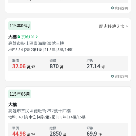
資料說明
115年06月
歷史移轉 2 次 >
大樓
京城101
高雄市鼓山區青海路80號三樓
地坪
3.54
2房2廳1衛
21.3
年
3樓/14樓
單價
總價
坪數
32.06
870
27.14
萬/坪
萬
坪
資料說明
115年06月
大樓
高雄市三民區德旺街292號十四樓
地坪
9.43
有車位
4房2廳2衛
0.8
年
14樓/15樓
單價
總價
坪數
44.98
2850
69.9
萬/坪
萬
坪