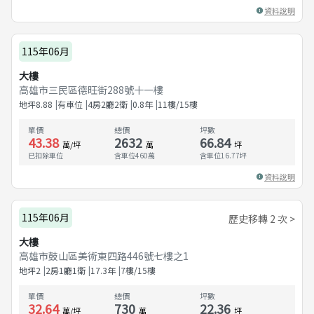
資料說明
115年06月
大樓
高雄市三民區德旺街288號十一樓
地坪
8.88
有車位
4房2廳2衛
0.8
年
11樓/15樓
單價
總價
坪數
43.38
2632
66.84
萬/坪
萬
坪
已扣除車位
含車位460萬
含車位
16.77
坪
資料說明
115年06月
歷史移轉 2 次 >
大樓
高雄市鼓山區美術東四路446號七樓之1
地坪
2
2房1廳1衛
17.3
年
7樓/15樓
單價
總價
坪數
32.64
730
22.36
萬/坪
萬
坪