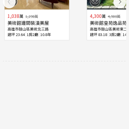
1,038
4,300
萬
萬
1,298
萬
4,980
萬
美術館邊間裝潢美屋
美術館皇苑逸品苑
高雄市鼓山區美術北三路
高雄市鼓山區美術東二
建坪
23.64
1房2廳
10.8年
建坪
83.18
3房2廳
14