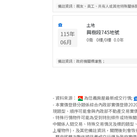
備註資訊：
親友、員工、共有人或其他特殊關係
土地
興樹段745地號
115
年
0衛
0
樓/
0
樓
0.0
年
06
月
備註資訊：
政府機關標讓售；
- 資料來源：
為信義房屋最新成交行情;
- 本實價登錄分類係綜合內政部實價登錄2
現類型、順序可能會與內政部不動產交易實
- 特殊行情物件可能為受到特別條件或特殊
中關係人間交易、特殊交易情況及標的類型、
上權物件)，及其他備註資訊，關閉後則會恢
- 歷史移轉次數依據信義成交行情及政府實