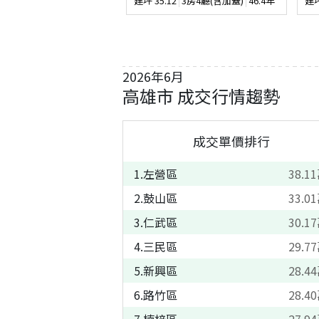
建坪
35.12
3房4廳(含加蓋)
46.4年
建
2026
年
6
月
高雄市
成交行情趨勢
成交單價排行
1
.
左營區
38.11
2
.
鼓山區
33.01
3
.
仁武區
30.17
4
.
三民區
29.77
5
.
新興區
28.44
6
.
路竹區
28.40