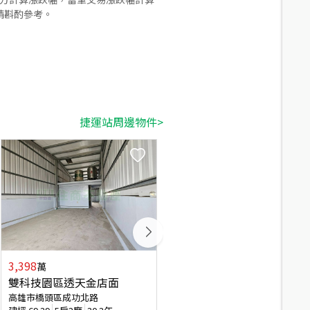
請斟酌參考。
捷運站周邊物件>
3,398
2,091
萬
萬
雙科技園區透天金店面
新市鎮二期漂亮建地Ａ
高雄市橋頭區成功北路
高雄市橋頭區高雄市