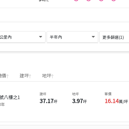
1公里內
半年內
更多篩選(
1
)
總價
建坪
地坪
建坪
地坪
單價
號八樓之1
37.17
3.97
16.14
坪
坪
萬/坪
3
年