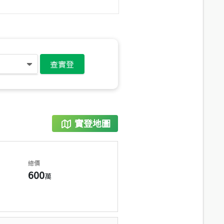
查實登
實登地圖
總價
600
萬