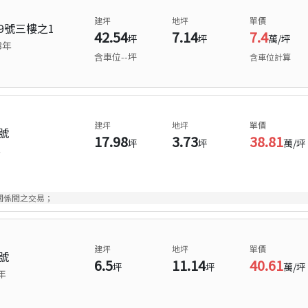
建坪
地坪
單價
9號三樓之1
42.54
7.14
7.4
坪
坪
萬/坪
3
年
含車位
--
坪
含車位計算
建坪
地坪
單價
號
17.98
3.73
38.81
坪
坪
萬/坪
年
關係間之交易；
建坪
地坪
單價
號
6.5
11.14
40.61
坪
坪
萬/坪
年