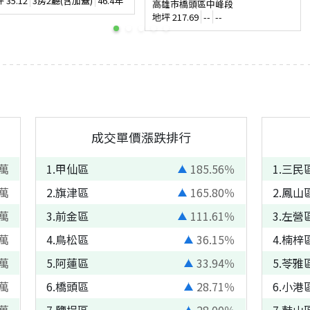
坪
35.12
3房2廳(含加蓋)
46.4年
高雄市橋頭區中峰段
地坪
217.69
--
--
成交單價漲跌排行
萬
1
.
甲仙區
185.56
％
1
.
三民
萬
2
.
旗津區
165.80
％
2
.
鳳山
萬
3
.
前金區
111.61
％
3
.
左營
萬
4
.
鳥松區
36.15
％
4
.
楠梓
萬
5
.
阿蓮區
33.94
％
5
.
苓雅
萬
6
.
橋頭區
28.71
％
6
.
小港