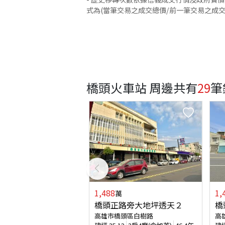
式為(當筆交易之成交總價/前一筆交易之成
橋頭火車站 周邊
共有
29
筆
1,488
1,
萬
橋頭正路旁大地坪透天２
橋
高雄市橋頭區白樹路
高