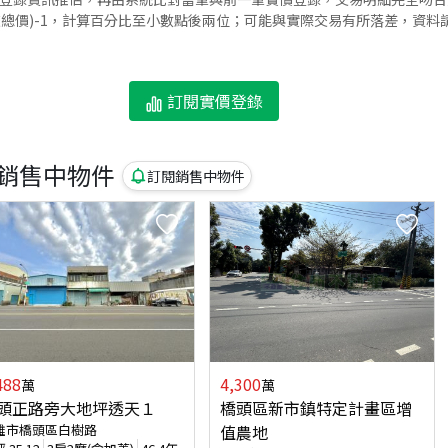
交總價)-1，計算百分比至小數點後兩位；可能與實際交易有所落差，資料
訂閱實價登錄
銷售中物件
訂閱銷售中物件
488
4,300
萬
萬
頭正路旁大地坪透天１
橋頭區新市鎮特定計畫區增
雄市橋頭區白樹路
值農地