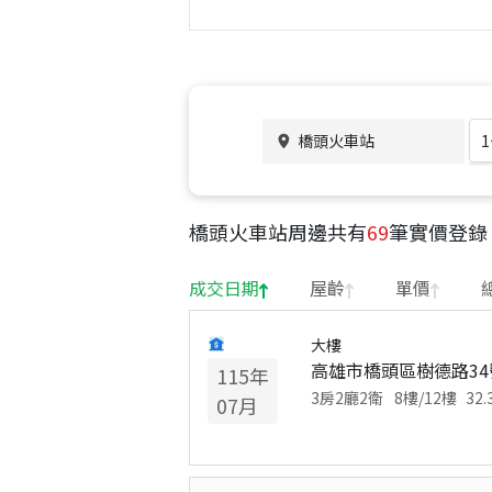
橋頭火車站
橋頭火車站
周邊共有
69
筆實價登錄
成交日期
屋齡
單價
大樓
高雄市橋頭區樹德路34
115
年
3房2廳2衛
8
樓/
12
樓
32.
07
月