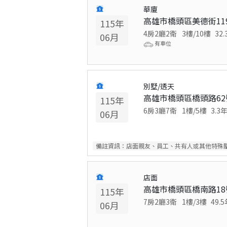
華廈
高雄市橋頭區美德街11
115
年
4房2廳2衛
3
樓/
10
樓
32.
06
月
有車位
別墅/透天
高雄市橋頭區橋頭路62
115
年
6房3廳7衛
1
樓/
5
樓
3.3
06
月
備註資訊：
店面親友、員工、共有人或其他特殊
店面
高雄市橋頭區橋南路18
115
年
7房2廳3衛
1
樓/
3
樓
49.5
06
月