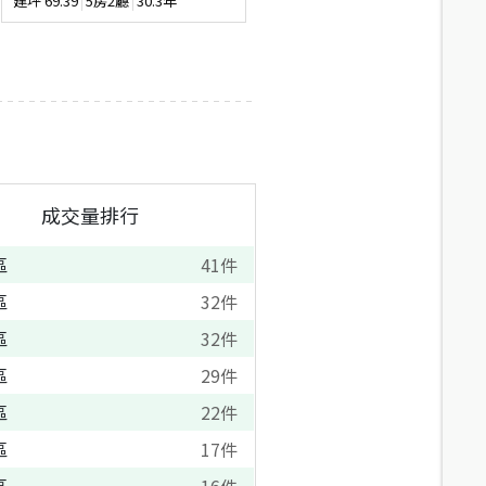
建坪
69.39
5房2廳
30.3年
地坪
46.48
--
--
成交量排行
區
41
件
區
32
件
區
32
件
區
29
件
區
22
件
區
17
件