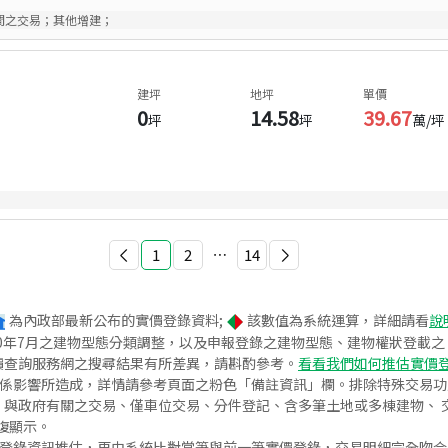
間之交易；其他增建；
建坪
地坪
單價
0
14.58
39.67
坪
坪
萬/坪
1
2
⋯
14
為內政部最新公布的實價登錄資料;
該數值為系統運算，詳細請看
說
020年7月之建物型態分類調整，以及申報登錄之建物型態、建物權狀登載
價查詢服務網之搜尋結果有所差異，請斟酌參考。
看看我們如何推估實價
關係影響所造成，詳情請參考頁面之粉色「備註資訊」欄。排除特殊交易
與政府有關之交易、僅車位交易、分件登記、含多筆土地或多棟建物、 交
復顯示。
價登錄資訊推估，再由系統比對當筆與前一筆實價登錄，交易明細完全吻