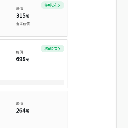
移轉
2
次
總價
315
萬
含車位價
移轉
2
次
總價
698
萬
總價
264
萬