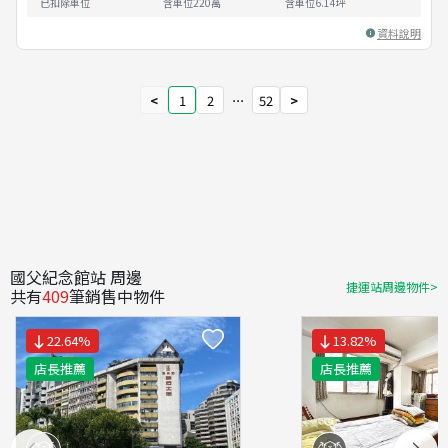
已扣除車位
含車位220萬
含車位
6.14
坪
資料說明
<
1
2
⋯
52
>
國父紀念館站 周邊
捷運站周邊物件>
共有
409
筆銷售中物件
22.64
%
13.82
%
店長推薦
店長推薦