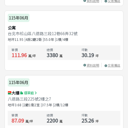
資料說明
交易備註
115年06月
公寓
台北市松山區八德路三段12巷66弄32號
地坪
11.95
4房2廳2衛
55.0
年
1樓/4樓
單價
總價
坪數
111.96
3380
30.19
萬/坪
萬
坪
資料說明
交易備註
115年06月
大樓
環翠庭
八德路三段225號2樓之7
地坪
3.68
2廳1衛2室
37.5
年
2樓/12樓
單價
總價
坪數
87.09
2200
25.26
萬/坪
萬
坪