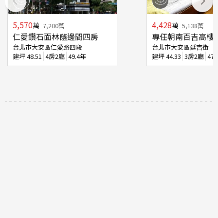
5,570
4,428
萬
萬
7,200
萬
5,138
萬
仁愛鑽石面林蔭邊間四房
專任朝南百吉高樓
台北市大安區仁愛路四段
台北市大安區延吉街
建坪
48.51
4房2廳
49.4年
建坪
44.33
3房2廳
47