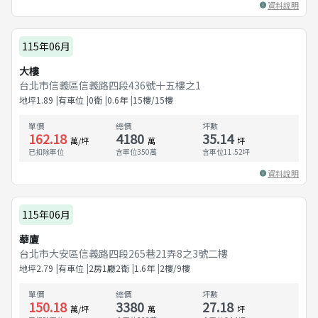
資料說明
115年06月
大樓
台北市信義區信義路四段436號十五樓之1
地坪
1.89
有車位
0衛
0.6
年
15樓/15樓
單價
總價
坪數
162.18
4180
35.14
萬/坪
萬
坪
已扣除車位
含車位350萬
含車位
11.52
坪
資料說明
115年06月
華廈
台北市大安區信義路四段265巷21弄8之3號二樓
地坪
2.79
有車位
2房1廳2衛
1.6
年
2樓/9樓
單價
總價
坪數
150.18
3380
27.18
萬/坪
萬
坪