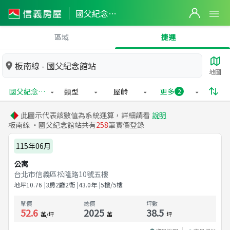
國父紀念館站實價登錄
區域
捷運
板南線 - 國父紀念館站
地圖
國父紀念館站
類型
屋齡
更多
2
此圖示代表該數值為系統運算，詳細請看
說明
板南線 ・國父紀念館站共有
258
筆實價登錄
115年06月
公寓
台北市信義區松隆路10號五樓
地坪
10.76
3房2廳2衛
43.0
年
5樓/5樓
單價
總價
坪數
52.6
2025
38.5
萬/坪
萬
坪