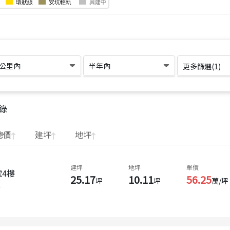
1公里內
半年內
更多篩選(
1
)
錄
總價
建坪
地坪
建坪
地坪
單價
4樓
25.17
10.11
56.25
坪
坪
萬/坪
年