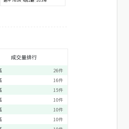
建坪
76.04
4房2廳
10.3年
建坪
115.98
3房2廳
12.4年
成交量排行
區
26
件
區
16
件
區
15
件
區
10
件
區
10
件
區
10
件