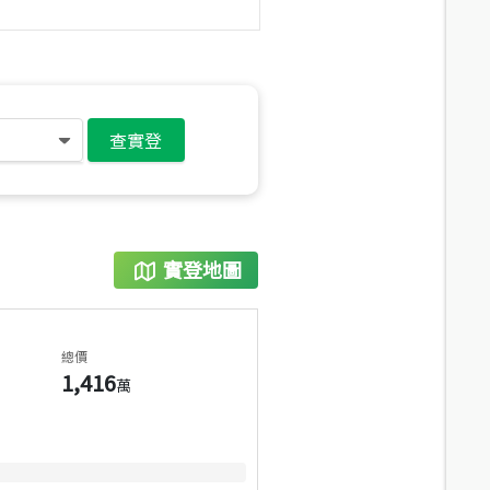
查實登
實登地圖
總價
1,416
萬