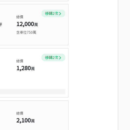
移轉
2
次
總價
12,000
坪
萬
含車位750萬
移轉
2
次
總價
1,280
萬
總價
2,100
萬