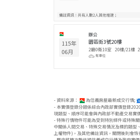
備註資訊：
共有人數2人其他增建；
辦公
園區街3號20樓
115
年
2廳0衛10室
20
樓/
21
樓
2
06
月
有車位
- 資料來源：
為信義房屋最新成交行情;
- 本實價登錄分類係綜合內政部實價登錄2
現類型、順序可能會與內政部不動產交易實
- 特殊行情物件可能為受到特別條件或特殊
中關係人間交易、特殊交易情況及標的類型、
上權物件)，及其他備註資訊，關閉後則會恢
- 歷史移轉次數依據信義成交行情及政府實