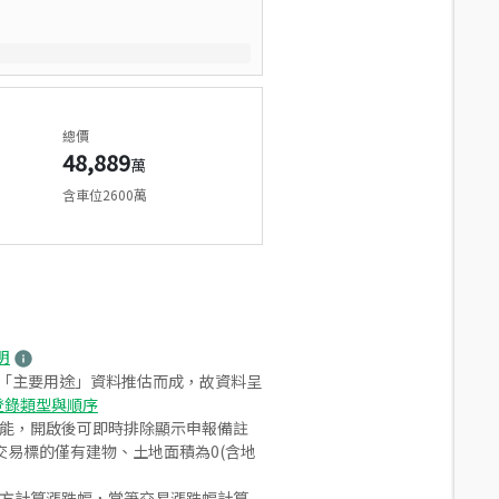
總價
48,889
萬
含車位2600萬
明
之「主要用途」資料推估而成，故資料呈
登錄類型與順序
功能，開啟後可即時排除顯示申報備註
易標的僅有建物、土地面積為0(含地
合方計算漲跌幅，當筆交易漲跌幅計算