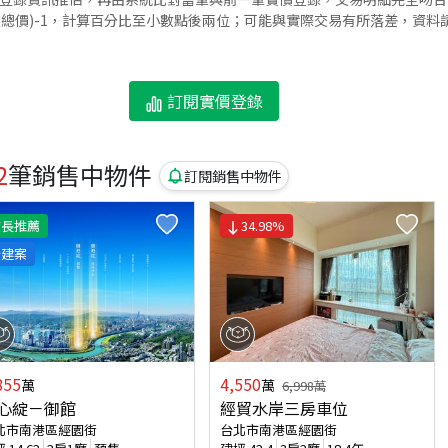
交總價)-1，計算百分比至小數點後兩位；可能與實際交易有所落差，資料
訂閱實價登錄
2
筆銷售中物件
訂閱銷售中物件
店長推薦
34.98
%
新建案
855
4,550
萬
萬
6,998
萬
心綻－御館
經貿水岸三房車位
北市南港區經園街
台北市南港區經園街