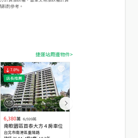
請斟酌參考。
捷運站周邊物件>
7.8
%
2.6
%
店長推薦
店長推薦
6,380
11,688
萬
萬
6,920
萬
12,000
萬
南軟園區首泰大方４房車位
。大同璽苑。開闊中庭
台北市南港區重陽路
台北市南港區經貿二路