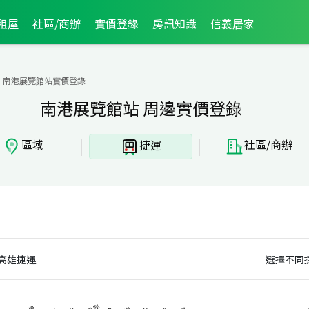
租屋
社區/商辦
實價登錄
房訊知識
信義居家
南港展覽館站實價登錄
南港展覽館站 周邊實價登錄
|
|
區域
社區/商辦
捷運
高雄捷運
選擇不同