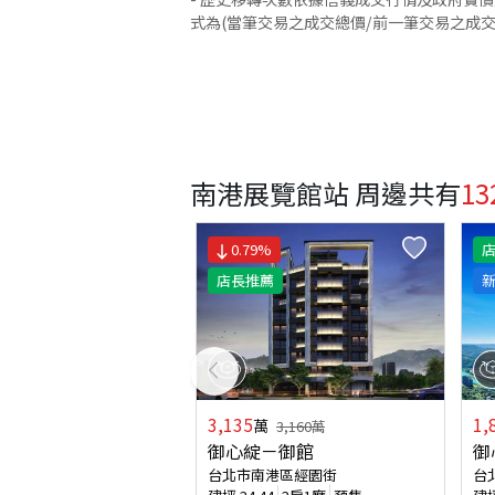
式為(當筆交易之成交總價/前一筆交易之成
南港展覽館站 周邊
共有
13
0.79
%
店長推薦
3,135
1,
萬
3,160
萬
御心綻－御館
御
台北市南港區經園街
台