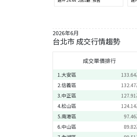
建坪
24.44
2房1廳
預售
建
2026
年
6
月
台北市
成交行情趨勢
成交單價排行
1
.
大安區
133.64
2
.
信義區
132.47
3
.
中正區
127.91
4
.
松山區
124.14
5
.
南港區
97.46
6
.
中山區
89.82