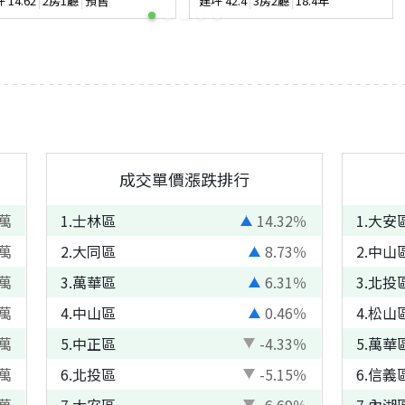
坪
14.62
2房1廳
預售
建坪
42.4
3房2廳
18.4年
成交單價漲跌排行
萬
1
.
士林區
14.32
％
1
.
大安
萬
2
.
大同區
8.73
％
2
.
中山
萬
3
.
萬華區
6.31
％
3
.
北投
萬
4
.
中山區
0.46
％
4
.
松山
萬
5
.
中正區
-4.33
％
5
.
萬華
萬
6
.
北投區
-5.15
％
6
.
信義