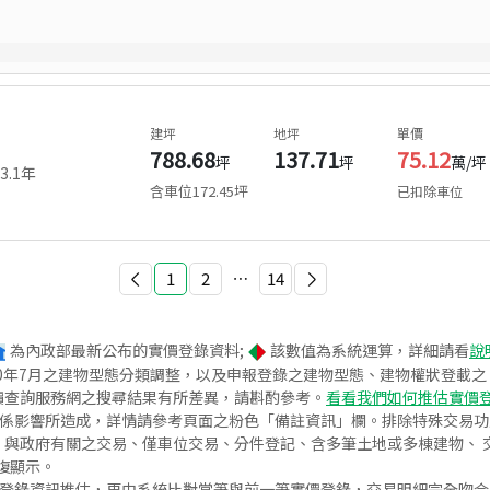
建坪
地坪
單價
788.68
137.71
75.12
坪
坪
萬/坪
3.1
年
含車位
172.45
坪
已扣除車位
1
2
⋯
14
為內政部最新公布的實價登錄資料;
該數值為系統運算，詳細請看
說
020年7月之建物型態分類調整，以及申報登錄之建物型態、建物權狀登載
價查詢服務網之搜尋結果有所差異，請斟酌參考。
看看我們如何推估實價
關係影響所造成，詳情請參考頁面之粉色「備註資訊」欄。排除特殊交易
與政府有關之交易、僅車位交易、分件登記、含多筆土地或多棟建物、 交
復顯示。
價登錄資訊推估，再由系統比對當筆與前一筆實價登錄，交易明細完全吻