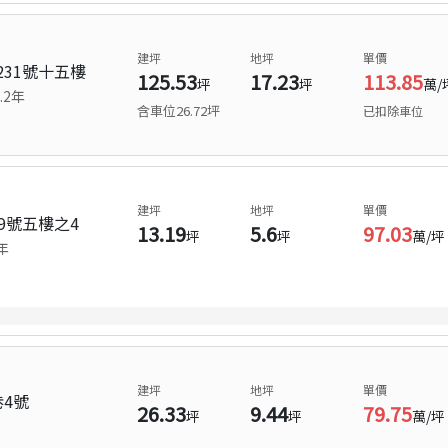
建坪
地坪
單價
31號十五樓
125.53
17.23
113.85
坪
坪
萬/
.2
年
含車位
26.72
坪
已扣除車位
建坪
地坪
單價
9號五樓之4
13.19
5.6
97.03
坪
坪
萬/坪
年
建坪
地坪
單價
4號
26.33
9.44
79.75
坪
坪
萬/坪