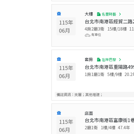
大樓
名豐時藝
台北市南港區經貿二路2
115
年
4房2廳3衛
15
樓/
18
樓
11
06
月
有車位
套房
左岸巴黎
台北市南港區重陽路49
115
年
1房1廳1衛
5
樓/
9
樓
20.2
06
月
備註資訊：
夾層；其他增建；
店面
台北市南港區富康街1巷
115
年
2廳1衛
1
樓/
4
樓
47.4
年
06
月