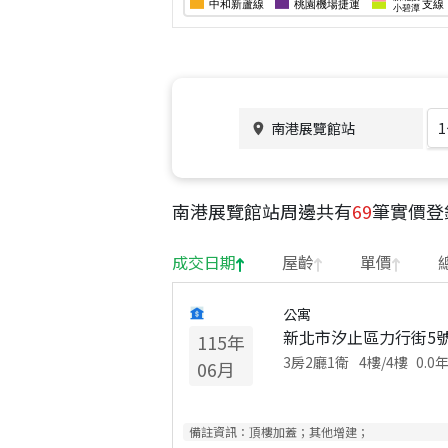
南港展覽館站
南港展覽館站
周邊共有
69
筆實價登
成交日期
屋齡
單價
公寓
新北市汐止區力行街5號
115
年
3房2廳1衛
4
樓/
4
樓
0.0
06
月
備註資訊：
頂樓加蓋；其他增建；