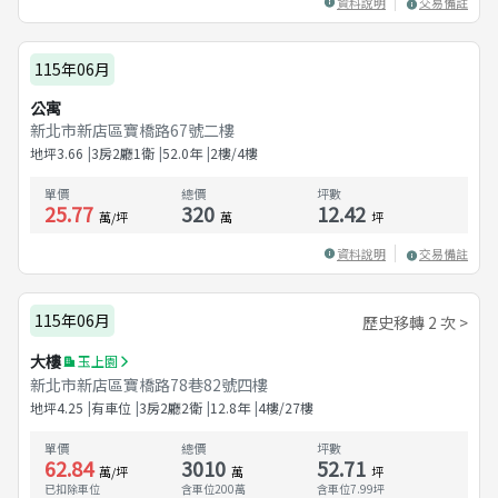
資料說明
交易備註
115年06月
公寓
新北市新店區寶橋路67號二樓
地坪
3.66
3房2廳1衛
52.0
年
2樓/4樓
單價
總價
坪數
25.77
320
12.42
萬/坪
萬
坪
資料說明
交易備註
115年06月
歷史移轉 2 次 >
大樓
玉上園
新北市新店區寶橋路78巷82號四樓
地坪
4.25
有車位
3房2廳2衛
12.8
年
4樓/27樓
單價
總價
坪數
62.84
3010
52.71
萬/坪
萬
坪
已扣除車位
含車位200萬
含車位
7.99
坪