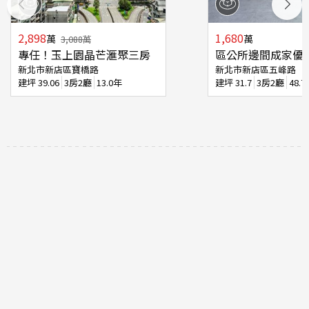
2,898
1,680
萬
萬
3,088
萬
專任！玉上園晶芒滙聚三房
區公所邊間成家優
新北市新店區寶橋路
新北市新店區五峰路
建坪
39.06
3房2廳
13.0年
建坪
31.7
3房2廳
48.