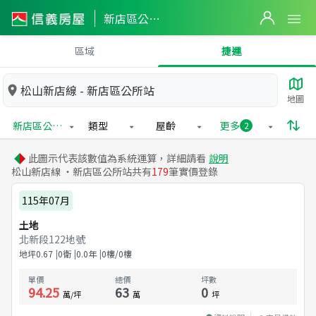
新店區公所站實價登錄
區域
捷運
松山新店線 - 新店區公所站
地圖
新店區公所站
類型
屋齡
更多
2
此圖示代表該數值為系統運算，詳細請看
說明
松山新店線 ・新店區公所站共有
179
筆實價登錄
115年07月
土地
北新段122地號
地坪
0.67
0衛
0.0
年
0樓/0樓
單價
總價
坪數
94.25
63
0
萬/坪
萬
坪