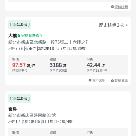
資料說明
115年06月
歷史移轉 2 次 >
大樓
冠德創新殿
新北市新店區北新路一段76號二十六樓之7
地坪
3.99
有車位
2房2廳1衛
5.9
年
26樓/30樓
單價
總價
坪數
97.57
3188
42.44
萬/坪
萬
坪
已扣除車位
含車位300萬
含車位
12.84
坪
資料說明
交易備註
115年06月
套房
新北市新店區建國路31號
地坪
1.6
1房2廳1衛
51.1
年
1~2樓/4樓
單價
總價
坪數