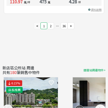
110.97
475
4.28
萬/坪
萬
坪
資料說明
<
1
2
⋯
36
>
新店區公所站 周邊
捷運站周邊物件>
共有
180
筆銷售中物件
6.15
%
店長推薦