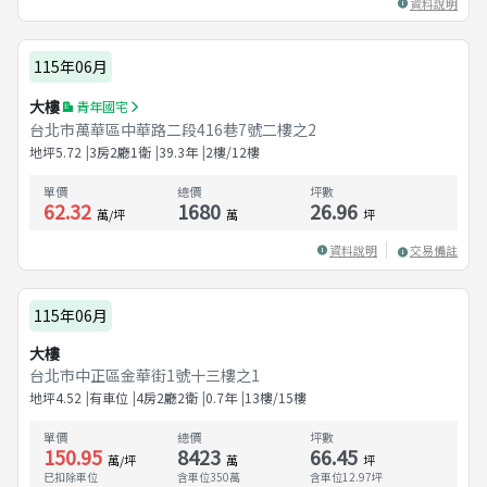
資料說明
115年06月
大樓
青年國宅
台北市萬華區中華路二段416巷7號二樓之2
地坪
5.72
3房2廳1衛
39.3
年
2樓/12樓
單價
總價
坪數
62.32
1680
26.96
萬/坪
萬
坪
資料說明
交易備註
115年06月
大樓
台北市中正區金華街1號十三樓之1
地坪
4.52
有車位
4房2廳2衛
0.7
年
13樓/15樓
單價
總價
坪數
150.95
8423
66.45
萬/坪
萬
坪
已扣除車位
含車位350萬
含車位
12.97
坪