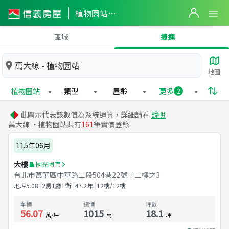
植物園站實價登錄
區域
捷運
萬大線 - 植物園站
地圖
植物園站
類型
屋齡
更多
2
此圖示代表該數值為系統運算，詳細請看
說明
萬大線 ・植物園站共有
161
筆實價登錄
115年06月
大樓
國光國宅
台北市萬華區中華路二段504巷22號十二樓之3
地坪
5.08
2房1廳1衛
47.2
年
12樓/12樓
單價
總價
坪數
56.07
1015
18.1
萬/坪
萬
坪