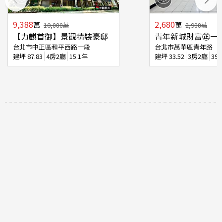
9,388
2,680
萬
萬
10,888
萬
2,988
萬
【力麒首御】景觀精裝豪邸
青年新城財富㊣一
台北市中正區和平西路一段
台北市萬華區青年路
建坪
87.83
4房2廳
15.1年
建坪
33.52
3房2廳
39