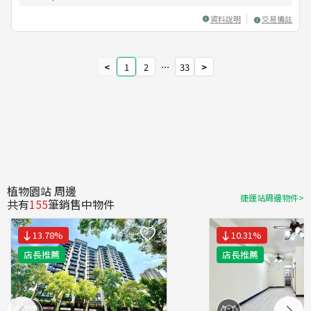
資料說明
交易備註
<
1
2
⋯
33
>
植物園站 周邊
捷運站周邊物件>
共有
155
筆銷售中物件
13.78
%
10.31
%
店長推薦
店長推薦