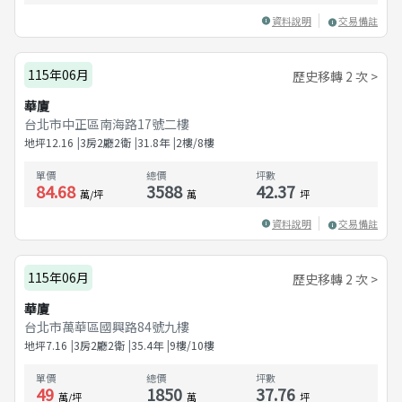
資料說明
交易備註
115年06月
歷史移轉 2 次 >
華廈
台北市中正區南海路17號二樓
地坪
12.16
3房2廳2衛
31.8
年
2樓/8樓
單價
總價
坪數
84.68
3588
42.37
萬/坪
萬
坪
資料說明
交易備註
115年06月
歷史移轉 2 次 >
華廈
台北市萬華區國興路84號九樓
地坪
7.16
3房2廳2衛
35.4
年
9樓/10樓
單價
總價
坪數
49
1850
37.76
萬/坪
萬
坪