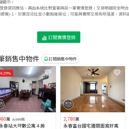
復顯示。
價登錄資訊推估，再由系統比對當筆與前一筆實價登錄，交易明細完全吻
交總價)-1，計算百分比至小數點後兩位；可能與實際交易有所落差，資料
訂閱實價登錄
筆銷售中物件
訂閱銷售中物件
6.29
%
980
2,780
萬
萬
3,180
萬
永春站大坪數公寓４房
永春富台國宅邊間面寬好寓