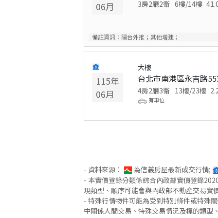
3房2廳2衛
6
樓/
14
樓
41.
06
月
備註資訊：
陽台外推；其他增建；
大樓
台北市南港區永吉路55
115
年
4房2廳3衛
13
樓/
23
樓
2.
06
月
有車位
- 資料來源：
為信義房屋最新成交行情;
- 本實價登錄分類係綜合內政部實價登錄2
現類型、順序可能會與內政部不動產交易實
- 特殊行情物件可能為受到特別條件或特殊
中關係人間交易、特殊交易情況及標的類型、