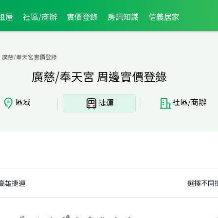
租屋
社區/商辦
實價登錄
房訊知識
信義居家
廣慈/奉天宮實價登錄
廣慈/奉天宮 周邊實價登錄
|
|
區域
社區/商辦
捷運
高雄捷運
選擇不同