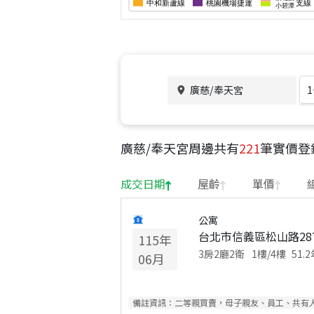
廣慈/奉天宮
廣慈/奉天宮
周邊共有
221
筆實價登
成交日期
屋齡
單價
公寓
台北市信義區松山路28
115
年
3房2廳2衛
1
樓/
4
樓
51.2
06
月
備註資訊：
二等親買賣，母子親友、員工、共有