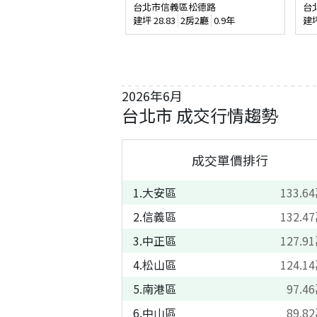
台北市信義區松德路
台
建坪
28.83
2房2廳
0.9年
建
2026
年
6
月
台北市
成交行情趨勢
成交單價排行
1
.
大安區
133.64
2
.
信義區
132.47
3
.
中正區
127.91
4
.
松山區
124.14
5
.
南港區
97.46
6
.
中山區
89.82