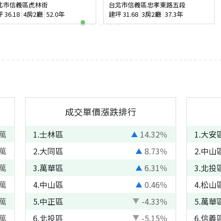
北市信義區虎林街
台北市信義區忠孝東路五段
坪
36.18
4房2廳
52.0年
建坪
31.68
3房2廳
37.3年
成交單價漲跌排行
萬
1
.
士林區
14.32
％
1
.
大安
萬
2
.
大同區
8.73
％
2
.
中山
萬
3
.
萬華區
6.31
％
3
.
北投
萬
4
.
中山區
0.46
％
4
.
松山
萬
5
.
中正區
-4.33
％
5
.
萬華
萬
6
.
北投區
-5.15
％
6
.
信義