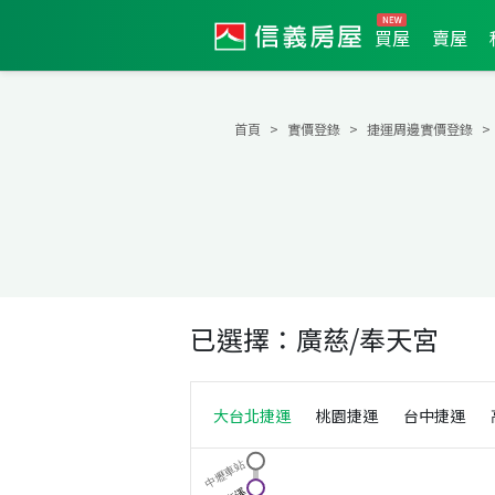
買屋
賣屋
首頁
實價登錄
捷運周邊實價登錄
已選擇：
廣慈/奉天宮
大台北捷運
桃園捷運
台中捷運