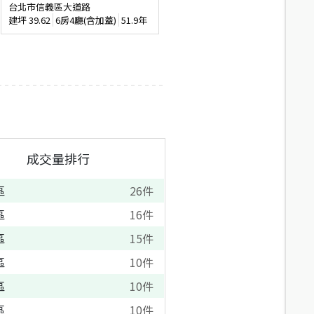
台北市信義區大道路
台北市信義區松德路
建坪
39.62
6房4廳(含加蓋)
51.9年
建坪
74.38
3房2廳
35.4年
成交量排行
區
26
件
區
16
件
區
15
件
區
10
件
區
10
件
區
10
件