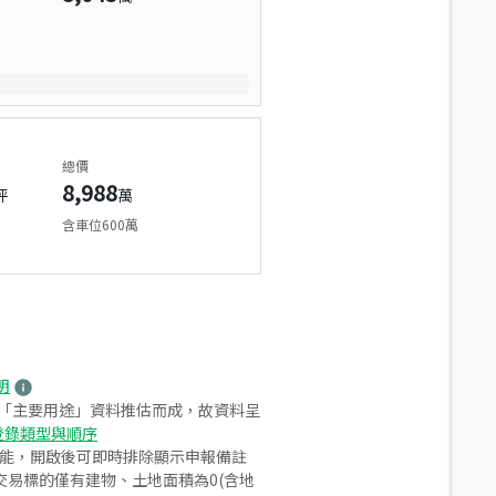
總價
8,988
坪
萬
含車位600萬
明
之「主要用途」資料推估而成，故資料呈
登錄類型與順序
功能，開啟後可即時排除顯示申報備註
易標的僅有建物、土地面積為0(含地