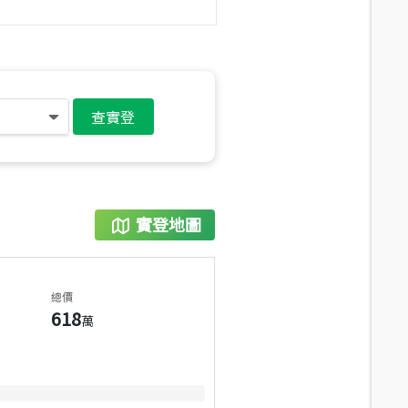
查實登
實登地圖
總價
618
萬