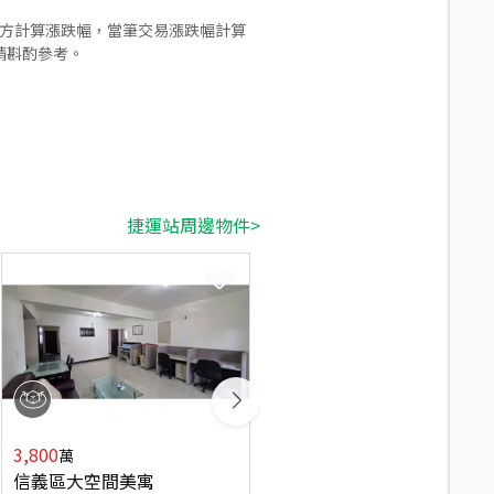
合方計算漲跌幅，當筆交易漲跌幅計算
請斟酌參考。
捷運站周邊物件>
店長推薦
3,800
8,100
萬
萬
信義區大空間美寓
馬可波羅