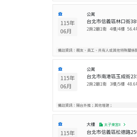
公寓
台北市信義區林口街38
115
年
2房2廳1衛
4
樓/
4
樓
56.4
06
月
備註資訊：
親友、員工、共有人或其他特殊關係
公寓
台北市南港區玉成街23
115
年
2房2廳1衛
3
樓/
5
樓
48.6
06
月
備註資訊：
陽台外推；其他增建；
大樓
太子東宮II
台北市信義區松德路25
115
年