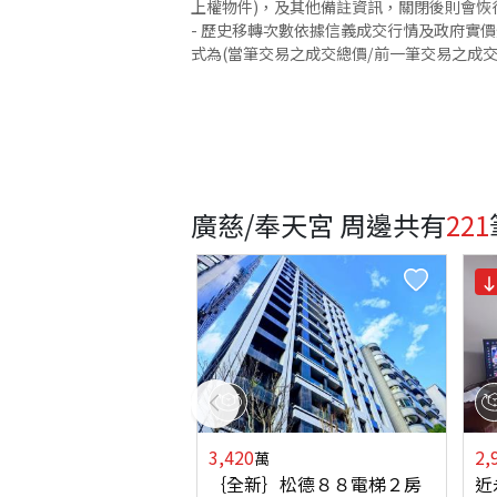
上權物件)，及其他備註資訊，關閉後則會恢
- 歷史移轉次數依據信義成交行情及政府實
式為(當筆交易之成交總價/前一筆交易之成
廣慈/奉天宮 周邊
共有
221
3,420
2,
萬
｛全新｝松德８８電梯２房
近