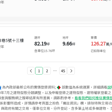
0
年
建坪
地坪
單價
3巷5號十三樓
82.19
9.66
126.27
坪
坪
萬/
2
年
含車位
15.76
坪
已扣除車位
1
2
⋯
45
為內政部最新公布的實價登錄資料;
該數值為系統運算，詳細請看
說
020年7月之建物型態分類調整，以及申報登錄之建物型態、建物權狀登載
價查詢服務網之搜尋結果有所差異，請斟酌參考。
看看我們如何推估實價
關係影響所造成，詳情請參考頁面之粉色「備註資訊」欄。排除特殊交易
與政府有關之交易、僅車位交易、分件登記、含多筆土地或多棟建物、 交