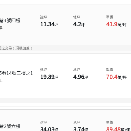
建坪
地坪
單價
巷3號四樓
11.34
4.2
41.9
坪
坪
萬/坪
年
間之交易；頂樓加蓋；
建坪
地坪
單價
5巷14號三樓之1
19.89
4.96
70.4
坪
坪
萬/坪
年
建坪
地坪
單價
巷2號六樓
34.03
3.74
89.48
坪
坪
萬/坪