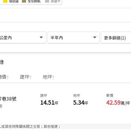
1公里內
半年內
更多篩選(
1
)
錄
總價
建坪
地坪
建坪
地坪
單價
7巷38號
14.51
5.34
42.59
坪
坪
萬/坪
年
人或其他特殊關係間之交易；其他增建；