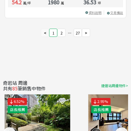
54.2
1980
36.53
萬/坪
萬
坪
資料說明
交易備註
<
1
2
⋯
27
>
奇岩站 周邊
捷運站周邊物件>
共有
85
筆銷售中物件
6.52
%
2.95
%
店長推薦
店長推薦