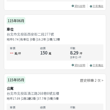
資料說明
交易備註
115年06月
車位
台北市北投區西安街二段277號
地坪
0.74
有車位
0衛
16.2
年
1樓/12樓
單價
總價
坪數
--
150
8.29
萬/坪
萬
坪
含車位
--
坪
資料說明
交易備註
115年05月
歷史移轉 2 次 >
公寓
台北市北投區清江路268巷8號五樓
地坪
17.09
2房2廳2衛
37.7
年
5樓/5樓
單價
總價
坪數