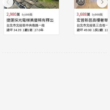
2,980
3,688
萬
萬
3,188
萬
3,800
萬
捷運採光電梯美廈稀有釋出
宏普新邑高樓奢華
台北市北投區中央南路一段
台北市北投區三合街一
建坪
34.39
1廳1衛
27.0年
建坪
49.08
1房2廳
11