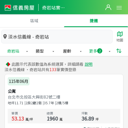
奇岩站實價登錄
區域
捷運
淡水信義線 - 奇岩站
地圖
奇岩站
類型
屋齡
更多
2
此圖示代表該數值為系統運算，詳細請看
說明
淡水信義線 ・奇岩站共有
133
筆實價登錄
115年06月
公寓
台北市北投區大興街82號二樓
地坪
11.71
2房2廳2衛
35.7
年
2樓/5樓
單價
總價
坪數
53.13
1960
36.89
萬/坪
萬
坪