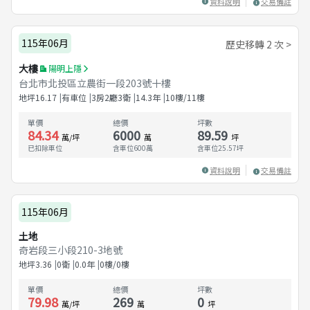
資料說明
交易備註
115年06月
歷史移轉 2 次 >
大樓
陽明上隱
台北市北投區立農街一段203號十樓
地坪
16.17
有車位
3房2廳3衛
14.3
年
10樓/11樓
單價
總價
坪數
84.34
6000
89.59
萬/坪
萬
坪
已扣除車位
含車位600萬
含車位
25.57
坪
資料說明
交易備註
115年06月
土地
奇岩段三小段210-3地號
地坪
3.36
0衛
0.0
年
0樓/0樓
單價
總價
坪數
79.98
269
0
萬/坪
萬
坪