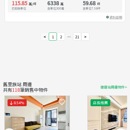
115.85
6338
59.68
萬/坪
萬
坪
已扣除車位
含車位300萬
含車位
7.56
坪
資料說明
<
1
2
⋯
21
>
舊里族站 周邊
捷運站周邊物件>
共有
118
筆銷售中物件
8.54
%
店長推薦