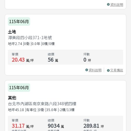
資料說明
115年06月
土地
潭美段四小段371-1地號
地坪
2.74
0衛
0.0
年
0樓/0樓
單價
總價
坪數
20.43
56
0
萬/坪
萬
坪
資料說明
交易備註
115年06月
其他
台北市內湖區南京東路六段348號四樓
地坪
45.18
有車位
0衛
35.0
年
-2樓/13樓
單價
總價
坪數
31.17
9034
289.81
萬/坪
萬
坪
含車位計算
含車位價
含車位
--
坪