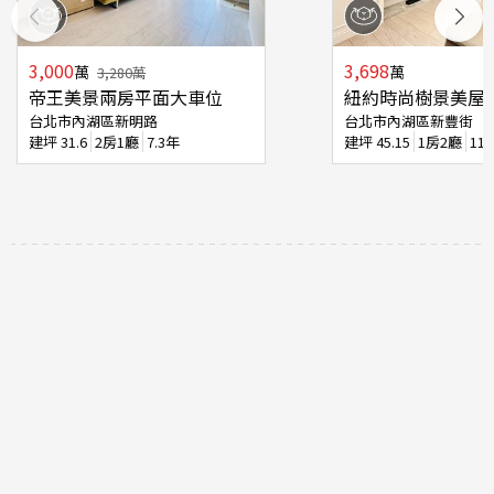
3,000
3,698
萬
萬
3,280
萬
帝王美景兩房平面大車位
紐約時尚樹景美屋
台北市內湖區新明路
台北市內湖區新豐街
建坪
31.6
2房1廳
7.3年
建坪
45.15
1房2廳
11