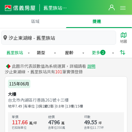
舊里族站實價登錄
區域
捷運
汐止東湖線 - 舊里族站
地圖
舊里族站
類型
屋齡
更多
2
此圖示代表該數值為系統運算，詳細請看
說明
汐止東湖線 ・舊里族站共有
101
筆實價登錄
115年06月
大樓
台北市內湖區行善路261號十三樓
地坪
7.49
有車位
3房2廳2衛
0.8
年
13樓/15樓
單價
總價
坪數
117.66
4796
49.55
萬/坪
萬
坪
已扣除車位
含車位350萬
含車位
11.77
坪