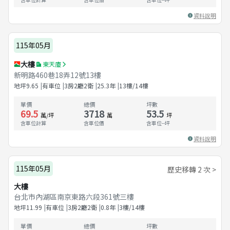
資料說明
115年05月
大樓
東天廈
新明路460巷18弄12號13樓
地坪
9.65
有車位
3房2廳2衛
25.3
年
13樓/14樓
單價
總價
坪數
69.5
3718
53.5
萬/坪
萬
坪
含車位計算
含車位價
含車位
--
坪
資料說明
115年05月
歷史移轉 2 次 >
大樓
台北市內湖區南京東路六段361號三樓
地坪
11.99
有車位
3房2廳2衛
0.8
年
3樓/14樓
單價
總價
坪數