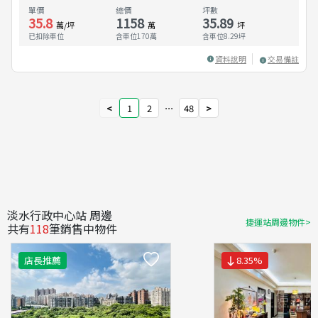
單價
總價
坪數
35.8
1158
35.89
萬/坪
萬
坪
已扣除車位
含車位170萬
含車位
8.29
坪
資料說明
交易備註
<
1
2
⋯
48
>
淡水行政中心站 周邊
捷運站周邊物件>
共有
118
筆銷售中物件
店長推薦
8.35
%