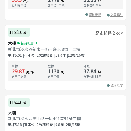
萬/坪
萬
坪
已扣除車位
含車位170萬
含車位
8.29
坪
資料說明
交易備註
115年06月
歷史移轉 2 次 >
大樓
普羅旺斯
新北市淡水區新市一路三段168號十二樓
地坪
5.01
有車位
2房2廳1衛
18.0
年
12樓/15樓
單價
總價
坪數
29.87
1130
37.84
萬/坪
萬
坪
含車位計算
含車位價
含車位
8.33
坪
資料說明
115年06月
大樓
新北市淡水區義山路一段401巷91號二樓
地坪
5.18
有車位
2房2廳1衛
0.8
年
2樓/15樓