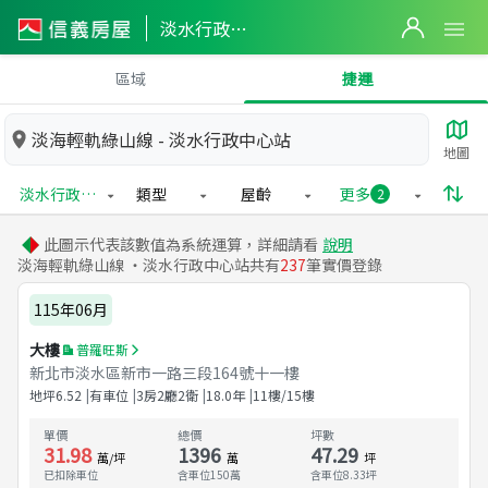
淡水行政中心站實價登錄
區域
捷運
淡海輕軌綠山線 - 淡水行政中心站
地圖
淡水行政中心站
類型
屋齡
更多
2
此圖示代表該數值為系統運算，詳細請看
說明
淡海輕軌綠山線 ・淡水行政中心站共有
237
筆實價登錄
115年06月
大樓
普羅旺斯
新北市淡水區新市一路三段164號十一樓
地坪
6.52
有車位
3房2廳2衛
18.0
年
11樓/15樓
單價
總價
坪數
31.98
1396
47.29
萬/坪
萬
坪
已扣除車位
含車位150萬
含車位
8.33
坪