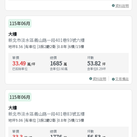
資料說明
115年06月
大樓
新北市淡水區義山路一段401巷93號六樓
地坪
8.56
有車位
3房2廳2衛
0.8
年
6樓/15樓
單價
總價
坪數
33.49
1685
53.82
萬/坪
萬
坪
已扣除車位
含車位160萬
含車位
8.29
坪
資料說明
交易備註
115年06月
大樓
新北市淡水區義山路一段401巷83號五樓
地坪
9.06
有車位
3房2廳2衛
0.8
年
5樓/15樓
單價
總價
坪數
33.3
1776
56.53