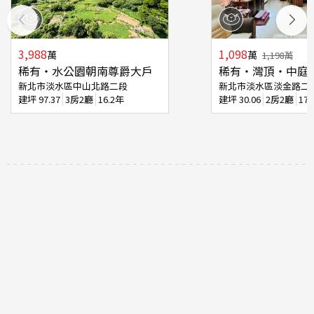
3,988
1,098
萬
萬
1,198
萬
稀有‧水公園朝南尊爵大戶
稀有‧灣頂‧中庭
新北市淡水區中山北路二段
新北市淡水區淡金路二
建坪
97.37
3房2廳
16.2年
建坪
30.06
2房2廳
17