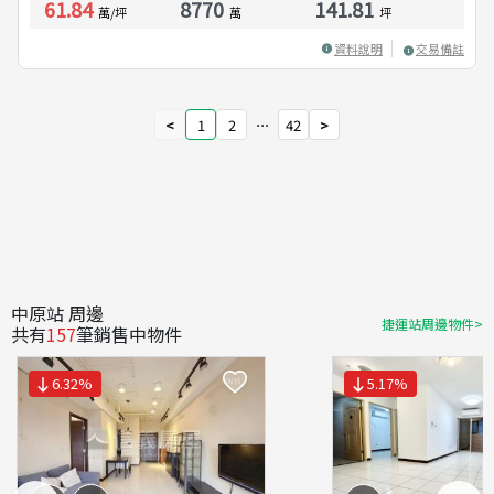
61.84
8770
141.81
萬/坪
萬
坪
資料說明
交易備註
<
1
2
⋯
42
>
中原站 周邊
捷運站周邊物件>
共有
157
筆銷售中物件
6.32
%
5.17
%