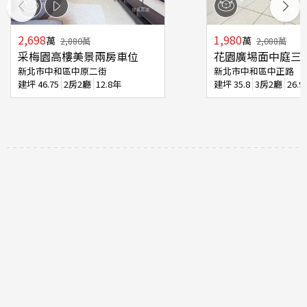
2,698
1,980
萬
萬
2,880
萬
2,088
萬
采梅園高樓美景兩房車位
花園廣埸面中庭三
新北市中和區中原二街
新北市中和區中正路
建坪
46.75
2房2廳
12.8年
建坪
35.8
3房2廳
26.