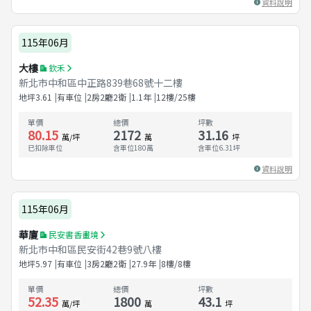
資料說明
115年06月
大樓
欽禾
新北市中和區中正路839巷68號十二樓
地坪
3.61
有車位
2房2廳2衛
1.1
年
12樓/25樓
單價
總價
坪數
80.15
2172
31.16
萬/坪
萬
坪
已扣除車位
含車位180萬
含車位
6.31
坪
資料說明
115年06月
華廈
民安書香畫境
新北市中和區民安街42巷9號八樓
地坪
5.97
有車位
3房2廳2衛
27.9
年
8樓/8樓
單價
總價
坪數
52.35
1800
43.1
萬/坪
萬
坪