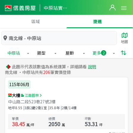
中原站實價登錄
區域
捷運
南北線 - 中原站
地圖
中原站
類型
屋齡
更多
2
此圖示代表該數值為系統運算，詳細請看
說明
南北線 ・中原站共有
206
筆實價登錄
115年06月
大樓
江南園林
中山路二段523巷27號2樓
地坪
8.55
3房2廳2衛1室
35.8
年
2樓/14樓
單價
總價
坪數
38.45
2050
53.31
萬/坪
萬
坪