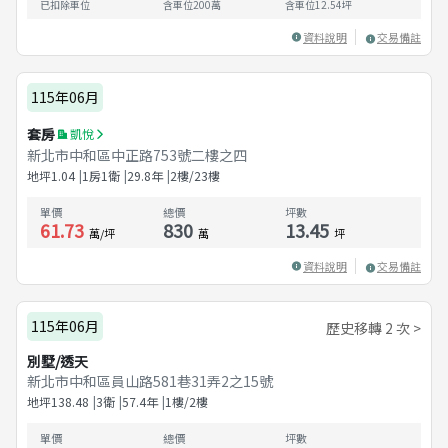
已扣除車位
含車位200萬
含車位
12.54
坪
資料說明
交易備註
115年06月
套房
凱悅
新北市中和區中正路753號二樓之四
地坪
1.04
1房1衛
29.8
年
2樓/23樓
單價
總價
坪數
61.73
830
13.45
萬/坪
萬
坪
資料說明
交易備註
115年06月
歷史移轉 2 次 >
別墅/透天
新北市中和區員山路581巷31弄2之15號
地坪
138.48
3衛
57.4
年
1樓/2樓
單價
總價
坪數