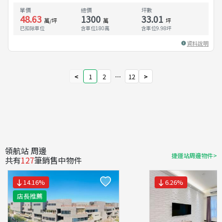
單價
總價
坪數
48.63
1300
33.01
萬/坪
萬
坪
已扣除車位
含車位180萬
含車位
9.98
坪
資料說明
<
1
2
⋯
12
>
領航站 周邊
捷運站周邊物件>
共有
127
筆銷售中物件
14.16
%
6.26
%
店長推薦