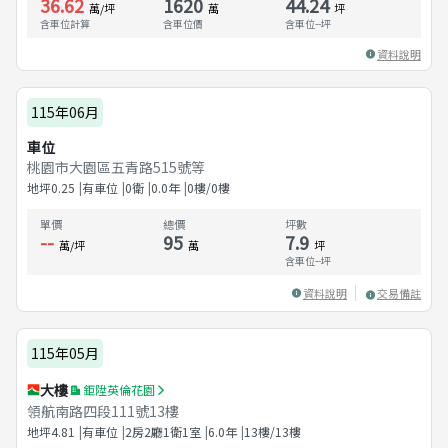
36.62
1620
44.24
萬/坪
萬
坪
含車位計算
含車位價
含車位
--
坪
資料說明
115年06月
車位
桃園市大園區五青路515號等
地坪
0.25
有車位
0衛
0.0
年
0樓/0樓
單價
總價
坪數
--
95
7.9
萬/坪
萬
坪
含車位
--
坪
資料說明
交易備註
115年05月
大樓
鉅陞英倫花園
領航南路四段111號13樓
地坪
4.81
有車位
2房2廳1衛1室
6.0
年
13樓/13樓