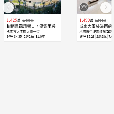
1,425
1,498
萬
萬
1,660
萬
1,598
萬
樹梢景觀翔譽１７優質兩房
成家大璽裝潢兩房
桃園市大園區大豐一街
桃園市中壢區領航南路
建坪
34.35
2房2廳
11.0年
建坪
35.23
2房2廳
7.