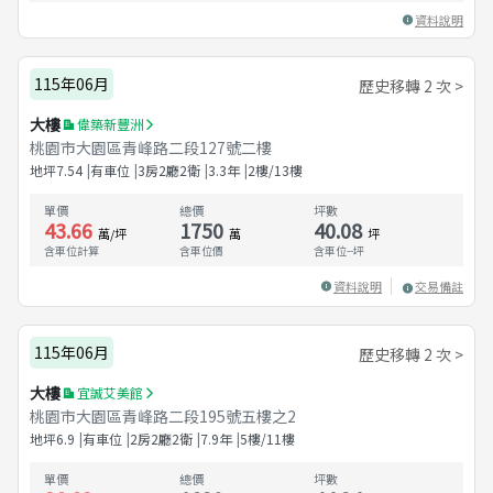
資料說明
115年06月
歷史移轉 2 次 >
大樓
偉築新豐洲
桃園市大園區青峰路二段127號二樓
地坪
7.54
有車位
3房2廳2衛
3.3
年
2樓/13樓
單價
總價
坪數
43.66
1750
40.08
萬/坪
萬
坪
含車位計算
含車位價
含車位
--
坪
資料說明
交易備註
115年06月
歷史移轉 2 次 >
大樓
宜誠艾美館
桃園市大園區青峰路二段195號五樓之2
地坪
6.9
有車位
2房2廳2衛
7.9
年
5樓/11樓
單價
總價
坪數