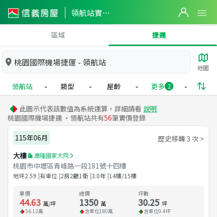
領航站實價登錄
區域
捷運
桃園國際機場捷運 - 領航站
地圖
領航站
類型
屋齡
更多
2
此圖示代表該數值為系統運算，詳細請看
說明
桃園國際機場捷運 ・領航站共有
56
筆實價登錄
115年06月
歷史移轉 3 次 >
大樓
潤隆國家大院
桃園市中壢區青峰路一段181號十四樓
地坪
2.59
有車位
2房2廳1衛
3.0
年
14樓/15樓
單價
總價
坪數
44.63
1350
30.25
萬/坪
萬
坪
56.12
萬
含車位
180
萬
含車位
9.4
坪