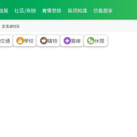
租屋
社區/商辦
實價登錄
房訊知識
信義居家
1,980
萬
2,788
萬
澄清湖特區
5,580
萬
4,350
萬
交通
學校
購物
醫療
休閒
2,688
萬
2,680
萬
2
筆