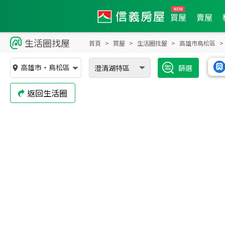
買屋
賣屋
生活圈找屋
首頁
買屋
生活圈找屋
高雄市鳥松區
高雄市
・
鳥松區
澄清湖特區
篩選
返回生活圈