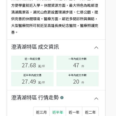
況
高雄市鳥松區澄湖路
高雄市鳥松區澄湖路
方便學童就近入學。休閒資源方面，最大特色為毗鄰澄
建坪
102.6
5房2廳
18.0年
建坪
73.99
3房2廳
27.5年
清湖風景區，湖光山色更設置環湖步道、仁慈公園，提
符
供完善的休閒環境。醫療方面，鄰近多間診所與藥局，
合
店長推薦
17.31
%
大型醫療院所可就近至高雄長庚紀念醫院，醫療照護完
此
篩
善。
選
條
澄清湖特區
成交資訊
件
的
生
近一年成交價
一年內成交件數
活
27.68
47
2,680
1,290
萬
萬
1,560
萬
圈
萬/坪
件
澄清湖首排景觀雙平車豪
讚澄湖綠景美宅平車
有：
近半年內成交價
半年內成交件數
邸
高雄市鳥松區明湖路
27.49
20
建坪
42.09
2房2廳(含加蓋)
30.
高雄市鳥松區明湖路
萬/坪
件
年
建坪
103.91
6房3廳(含加
蓋)
30.0年
澄清湖特區
行情走勢
店長推薦
6.69
%
近三月
近半年
近一年
近二年