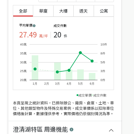
全部
華廈
大樓
透天
公寓
平均單價
成交件數
27.49
20
1,980
5,580
萬/坪
件
萬
萬
5,980
萬
正街上大地坪邊間透天
澄清湖前庭後院大地坪豪
40萬
10件
高雄市鳥松區澄新一街
墅
35萬
8件
建坪
71.21
5房3廳(含加蓋)
33.1
高雄市鳥松區澄湖路
年
建坪
318.51
5房2廳
30.1年
30萬
5件
近
價
25萬
3件
20萬
0件
1月
2月
3月
4月
5月
6月
成交單價
成交件數
本頁呈現之統計資料，已排除辦公、廠房、倉庫、土地、車
位、其他類型物件及特殊交易案例，成交單價係以扣除車位
價格後計算，數據僅供參考，實際價格仍依個別情況為準。
4,350
2,688
萬
萬
澄清湖特區
周邊機能
澄清湖皇朝別墅
濱湖麗緻面寬雙車墅