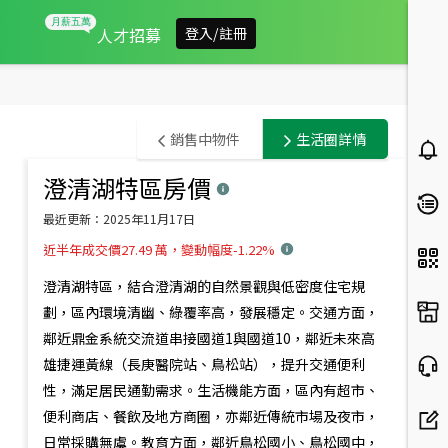
人才招募
登入/註冊
高
銷售中物件
生活圈詳情
雄
澄清湖特區
房價
此範圍內有
9
筆銷售中物件
市
預設排序
最近更新：
2025年11月17日
鳥
近半年成交價27.49 萬，變動幅度-1.22%
松
澄清湖特區，結合澄清湖的自然景觀與低密度住宅規
區
劃，區內環境清幽、綠覆率高，發展穩定。交通方面，
鄰近鼎金系統交流道串接國道1與國道10，鄰近未來高
房
雄捷運黃線（長庚醫院站、鳥松站），提升交通便利
市
性，滿足居民通勤需求。生活機能方面，區內有超市、
概
便利商店、餐飲及地方商圈，亦鄰近傳統市場及夜市，
2,788
1,980
萬
萬
日常採購無虞。教育方面，鄰近鳥松國小、鳥松國中，
澄湖綠景精美五房平車
澄清湖樹梢大三房雙平車