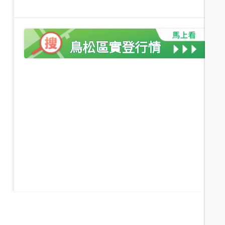
高雄市鳥松區澄湖路
高雄市鳥松區濱湖路
建坪
213.33
6房4廳
30.1年
建坪
63.8
5房2廳
5.7年
鳥松區
實登行情
2,280
萬
仁慈公園７米面寬別墅
高雄市仁武區新生路
建坪
42.02
4房3廳(含加蓋)
34.0
年
近
價