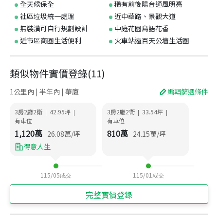
全天候保全
稀有前後陽台通風明亮
社區垃圾統一處理
近中華路、景觀大道
無裝潢可自行規劃設計
中庭花園鳥語花香
近市區商圈生活便利
火車站遠百天公壇生活圈
類似物件實價登錄
(
11
)
1公里內 | 半年內 | 華廈
編輯篩選條件
3房2廳2衛
42.95
坪
3房2廳2衛
33.54
坪
|
|
|
|
有車位
有車位
1,120
萬
810
萬
26.08
萬/坪
24.15
萬/坪
得意人生
115/05
成交
115/01
成交
完整實價登錄