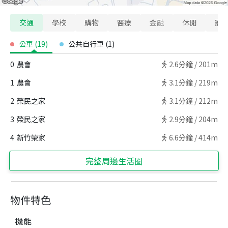
交通
學校
購物
醫療
金融
休閒
寵
公車
(
19
)
公共自行車
(
1
)
0
農會
2.6
分鐘 /
201m
1
農會
3.1
分鐘 /
219m
2
榮民之家
3.1
分鐘 /
212m
3
榮民之家
2.9
分鐘 /
204m
4
新竹榮家
6.6
分鐘 /
414m
完整周邊生活圈
物件特色
機能