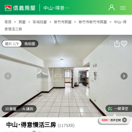
中山˙得意慢活三房
中山˙得意慢活三房
首頁
買屋
區域找屋
新竹市買屋
新竹市新竹市買屋
中山˙得
意慢活三房
圖片 1/9
格局圖
一鍵清空
3D看屋
AI 講房
NEW！
清爽空間
中山˙得意慢活三房
(1175XX)