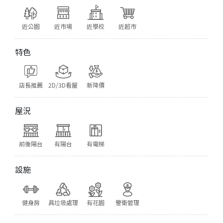
近公園
近市場
近學校
近超市
特色
店長推薦
2D/3D看屋
新降價
屋況
前後陽台
有陽台
有電梯
設施
健身房
具垃圾處理
有花園
警衛管理