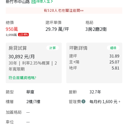
新竹市中山路
得意人生
有
528
人也在關注這間👀
總價
建坪單價
格局
950
萬
29.79 萬/坪
3房2廳2衛
1,098萬
13.48%
房貸試算
坪數詳情
計算
細項
30,892
元/月
建坪
31.89
主+陽
25.07
|
|
30
年
利率
2.35
%概算
2
地坪
5.81
年寬限期
​符合首購資格嗎?
類型
華廈
屋齡
32.7年
樓層
2樓/7樓
管理費
每月約 1,600 元。
加蓋格局
--
車位
--