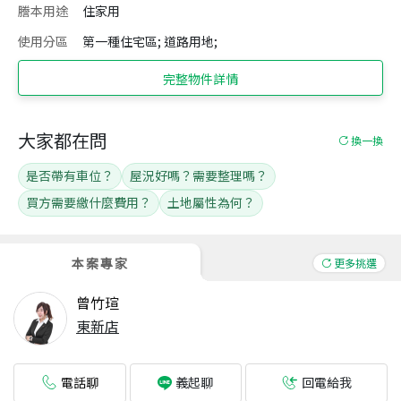
謄本用途
住家用
使用分區
第一種住宅區; 道路用地;
完整物件詳情
大家都在問
換一換
是否帶有車位？
屋況好嗎？需要整理嗎？
買方需要繳什麼費用？
土地屬性為何？
本案專家
更多挑選
曾竹瑄
東新店
電話聊
回電給我
義起聊