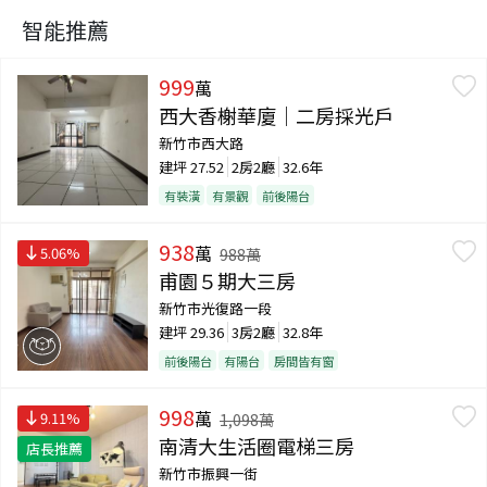
智能推薦
999
萬
西大香榭華廈｜二房採光戶
新竹市西大路
建坪
27.52
2房2廳
32.6年
有裝潢
有景觀
前後陽台
938
萬
5.06
%
988
萬
甫園５期大三房
新竹市光復路一段
建坪
29.36
3房2廳
32.8年
前後陽台
有陽台
房間皆有窗
998
萬
9.11
%
1,098
萬
南清大生活圈電梯三房
店長推薦
新竹市振興一街