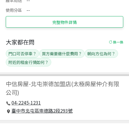
謄本用途
--
使用分區
--
完整物件詳情
大家都在問
換一換
門口可否停車？
買方需要繳什麼費用？
朝向方位為何？
附近的租金行情如何？
中信房屋
-
北屯崇德加盟店(太極房屋仲介有限
公司)
04-2245-1231
臺中市北屯區崇德路2段293號