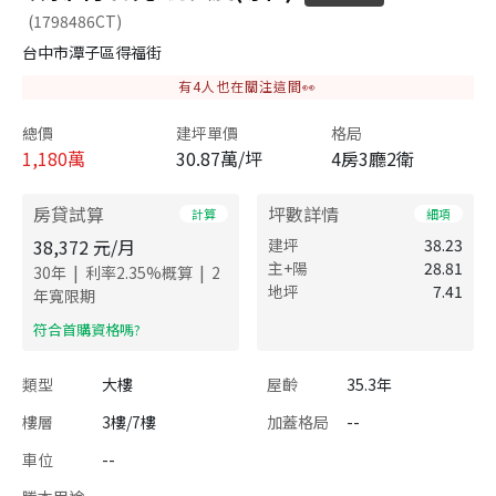
(1798486CT)
台中市潭子區得福街
有
4
人也在關注這間👀
總價
建坪單價
格局
1,180
萬
30.87萬/坪
4房3廳2衛
房貸試算
坪數詳情
計算
細項
38,372
元/月
建坪
38.23
主+陽
28.81
|
|
30
年
利率
2.35
%概算
2
地坪
7.41
年寬限期
​符合首購資格嗎?
類型
大樓
屋齡
35.3年
樓層
3樓/7樓
加蓋格局
--
車位
--