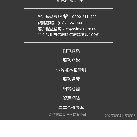
加好友
追蹤我們
客戶權益專線
：
0800-211-922
網路客服：
(02)2755-7666
客戶權益信箱：
cs@sinyi.com.tw
110 台北市信義區信義路五段100號
門市據點
服務條款
保障隱私權聲明
服務保障
網站地圖
資源網站
異業合作提案
©
信義房屋股份有限公司
20260804.b53805