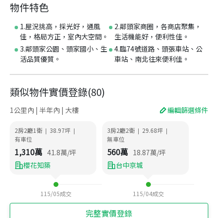
物件特色
1.屋況挑高，採光好，通風
2.鄰頭家商圈，各商店聚集，
佳，格局方正，室內大空間。
生活機能好，便利性佳。
3.鄰頭家公園、頭家國小、生
4.臨74號道路、頭張車站、公
活品質優質。
車站、南北往來便利佳。
類似物件實價登錄
(
80
)
1公里內 | 半年內 | 大樓
編輯篩選條件
2房2廳1衛
38.97
坪
3房2廳2衛
29.68
坪
|
|
|
|
有車位
無車位
1,310
萬
560
萬
41.8
萬/坪
18.87
萬/坪
櫻花知築
台中京城
115/05
成交
115/04
成交
完整實價登錄