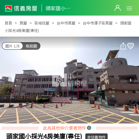
頭家國小採光4房美廈(專任)
頭家國小採光4房美廈(專任)
首頁
買屋
區域找屋
台中市買屋
台中市潭子區買屋
頭家國
小採光4房美廈(專任)
圖片 1/8
格局圖
此為其他仲介業者物件
頭家國小採光4房美廈(專任)
非信義物件