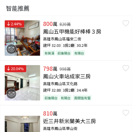
智能推薦
800
萬
2.44
%
820
萬
鳳山五甲機能好棒棒３房
高雄市鳳山區福安二街
建坪
32.03
3房2廳
30.2年
有裝潢
前後陽台
有陽台
798
萬
20.04
%
998
萬
鳳山火車站成家三房
高雄市鳳山區文化路
建坪
32.88
3房2廳
34.4年
前後陽台
有陽台
房間皆有窗
810
萬
近三井新米蘭美大三房
高雄市鳳山區華山街