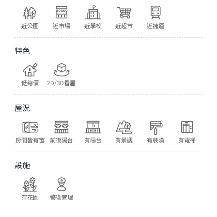
近公園
近市場
近學校
近超市
近捷運
特色
低總價
2D/3D看屋
屋況
房間皆有窗
前後陽台
有陽台
有景觀
有裝潢
有電梯
設施
有花園
警衛管理