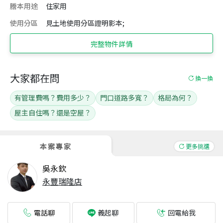
謄本用途
住家用
使用分區
見土地使用分區證明影本;
完整物件詳情
大家都在問
換一換
有管理費嗎？費用多少？
門口道路多寬？
格局為何？
屋主自住嗎？還是空屋？
本案專家
更多挑選
吳永欽
永豐瑞隆店
電話聊
回電給我
義起聊