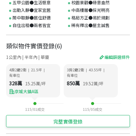
五甲公園●生活愜意
校園景觀●綠意盎然
出動入靜●宜家宜居
中高樓層●採光明亮
鬧中取靜●居住舒適
格局方正●易於規劃
自住出租●兩者皆宜
稀有釋出●屋主誠售
類似物件實價登錄
(
6
)
1公里內 | 半年內 | 華廈
編輯篩選條件
4房2廳2衛
21.5
坪
3房2廳2衛
43.55
坪
|
|
|
|
有車位
有車位
328
萬
850
萬
15.25
萬/坪
19.52
萬/坪
京城大鎮A區
115/01
成交
115/05
成交
完整實價登錄