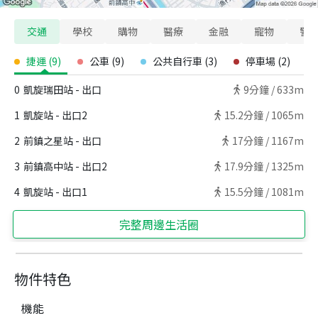
交通
學校
購物
醫療
金融
寵物
警
捷運
(
9
)
公車
(
9
)
公共自行車
(
3
)
停車場
(
2
)
0
凱旋瑞田站 - 出口
9
分鐘 /
633m
1
凱旋站 - 出口2
15.2
分鐘 /
1065m
2
前鎮之星站 - 出口
17
分鐘 /
1167m
3
前鎮高中站 - 出口2
17.9
分鐘 /
1325m
4
凱旋站 - 出口1
15.5
分鐘 /
1081m
完整周邊生活圈
物件特色
機能