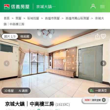
京城大鎮｜中高樓三房
京城大鎮｜中高樓三房
首頁
買屋
區域找屋
高雄市買屋
高雄市鳳山區買屋
京城大
鎮｜中高樓三房
圖片 1/9
格局圖
一鍵清空
3D看屋
AI 講房
NEW！
清爽空間
京城大鎮｜中高樓三房
(1923XC)