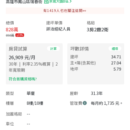
高雄市鳳山區瑞春街
京城大鎮B區
有
1419
人也在關注這間👀
總價
建坪單價
格局
828
萬
詳洽經紀人員
3房2廳2衛
858萬
3.5%
房貸試算
坪數詳情
計算
細項
26,909
元/月
建坪
34.71
主+陽(含其他)
27.04
|
|
30
年
利率
2.35
%概算
2
地坪
5.79
年寬限期
​符合首購資格嗎?
類型
華廈
屋齡
31.3年
樓層
8樓/10樓
管理費
每月約 1,735 元。
加蓋格局
--
車位
--