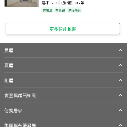
建坪
32.09
3房2廳
30.7年
有裝潢
有景觀
前後陽台
更多智能推薦
買屋
賣屋
租屋
實登與房訊知識
信義居家
集團與永續發展