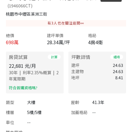
(1946066CT)
桃園市中壢區溪洲三街
有
3
人也在關注這間👀
總價
建坪單價
格局
698
萬
28.34萬/坪
4房4衛
房貸試算
坪數詳情
計算
細項
22,681
元/月
建坪
24.63
主建物
24.63
|
|
30
年
利率
2.35
%概算
2
地坪
8.41
年寬限期
​符合首購資格嗎?
類型
大樓
屋齡
41.3年
樓層
5樓/5樓
加蓋格局
--
車位
--