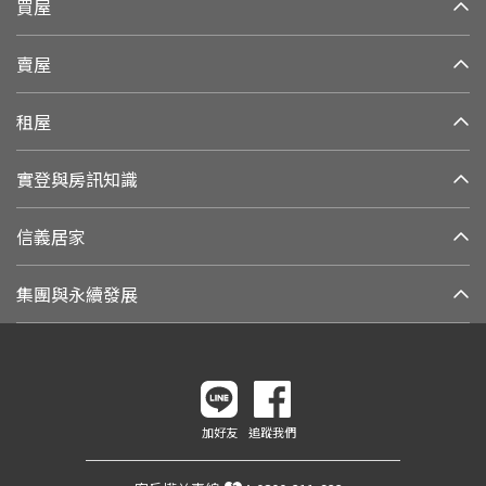
買屋
賣屋
租屋
實登與房訊知識
信義居家
集團與永續發展
加好友
追蹤我們