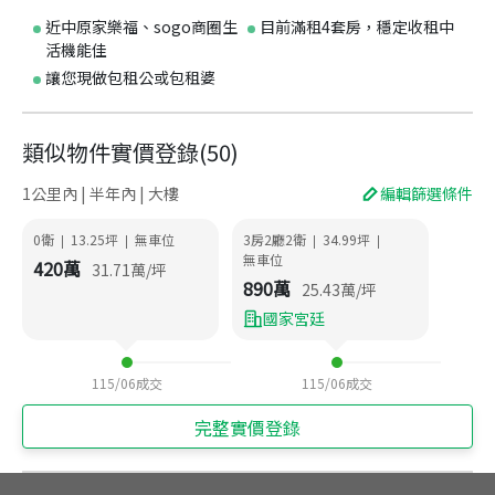
近中原家樂福、sogo商圈生
目前滿租4套房，穩定收租中
活機能佳
讓您現做包租公或包租婆
類似物件實價登錄
(
50
)
1公里內 | 半年內 | 大樓
編輯篩選條件
0衛
13.25
坪
無車位
3房2廳2衛
34.99
坪
|
|
|
|
無車位
420
萬
31.71
萬/坪
890
萬
25.43
萬/坪
國家宮廷
115/06
成交
115/06
成交
完整實價登錄