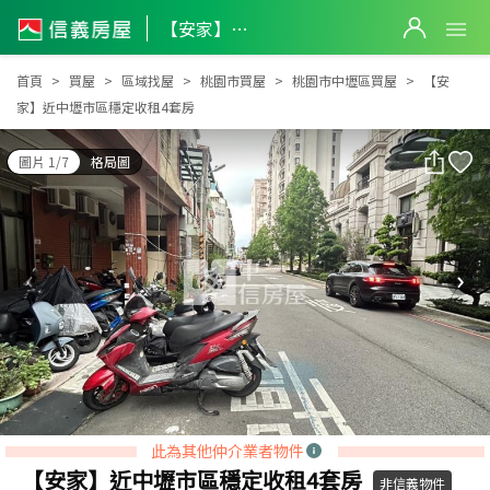
【安家】近中壢市區穩定收租4套房
【安家】近中壢市區穩定收租4套房
首頁
買屋
區域找屋
桃園市買屋
桃園市中壢區買屋
【安
家】近中壢市區穩定收租4套房
圖片 1/7
格局圖
此為其他仲介業者物件
【安家】近中壢市區穩定收租4套房
非信義物件