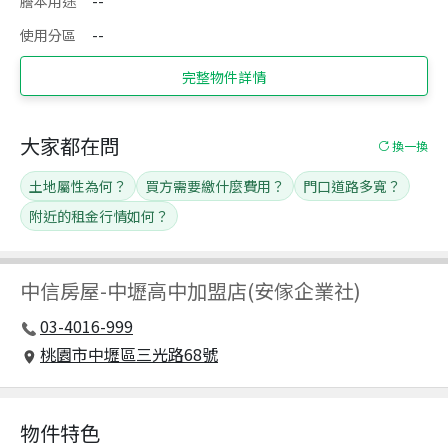
謄本用途
--
使用分區
--
完整物件詳情
大家都在問
換一換
土地屬性為何？
買方需要繳什麼費用？
門口道路多寬？
附近的租金行情如何？
中信房屋
-
中壢高中加盟店(安傢企業社)
03-4016-999
桃園市中壢區三光路68號
物件特色