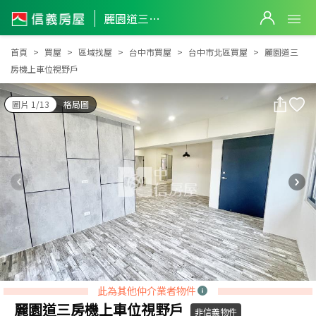
麗園道三房機上車位視野戶
麗園道三房機上車位視野戶
首頁
買屋
區域找屋
台中市買屋
台中市北區買屋
麗園道三
房機上車位視野戶
圖片 1/13
格局圖
此為其他仲介業者物件
麗園道三房機上車位視野戶
非信義物件