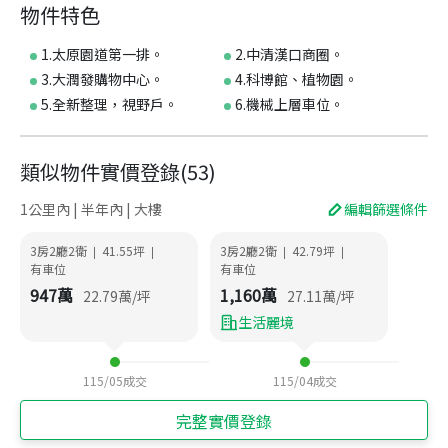
物件特色
1.太原園道第一排。
2.中清漢口商圈。
3.大潤發購物中心。
4.科博館、植物園。
5.全新整理，視野戶。
6.機械上層車位。
類似物件實價登錄
(
53
)
1公里內 | 半年內 | 大樓
編輯篩選條件
3房2廳2衛
41.55
坪
3房2廳2衛
42.79
坪
|
|
|
|
有車位
有車位
947
萬
1,160
萬
22.79
萬/坪
27.11
萬/坪
生活麗境
115/05
成交
115/04
成交
完整實價登錄