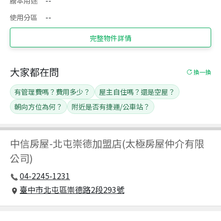
謄本用途
--
使用分區
--
完整物件詳情
大家都在問
換一換
有管理費嗎？費用多少？
屋主自住嗎？還是空屋？
朝向方位為何？
附近是否有捷運/公車站？
中信房屋
-
北屯崇德加盟店(太極房屋仲介有限
公司)
04-2245-1231
臺中市北屯區崇德路2段293號