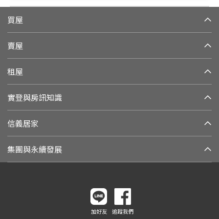
買屋
賣屋
租屋
實登與房訊知識
信義居家
集團與永續發展
加好友
追蹤我們