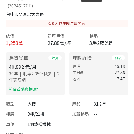
(2024517CT)
台中市北區忠太東路
有
0
人也在關注這間👀
總價
建坪單價
格局
1,258
萬
27.88萬/坪
3房2廳2衛
房貸試算
坪數詳情
計算
細項
40,892
元/月
建坪
45.13
主+陽
27.86
|
|
30
年
利率
2.35
%概算
2
地坪
7.47
年寬限期
​符合首購資格嗎?
類型
大樓
屋齡
31.2年
樓層
8樓/21樓
加蓋格局
--
車位
1個坡道機械