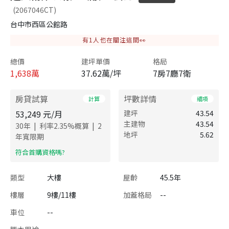
(2067046CT)
台中市西區公館路
有
1
人也在關注這間👀
總價
建坪單價
格局
1,638
萬
37.62萬/坪
7房7廳7衛
房貸試算
坪數詳情
計算
細項
53,249
元/月
建坪
43.54
主建物
43.54
|
|
30
年
利率
2.35
%概算
2
地坪
5.62
年寬限期
​符合首購資格嗎?
類型
大樓
屋齡
45.5年
樓層
9樓/11樓
加蓋格局
--
車位
--