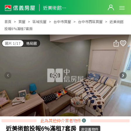
近美術館投報6%滿租7套房
近美術館投報6%滿租7套房
首頁
買屋
區域找屋
台中市買屋
台中市西區買屋
近美術館
投報6%滿租7套房
圖片 1/17
格局圖
此為其他仲介業者物件
近美術館投報6%滿租7套房
非信義物件