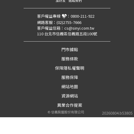
加好友
追蹤我們
客戶權益專線
：
0800-211-922
網路客服：
(02)2755-7666
客戶權益信箱：
cs@sinyi.com.tw
110 台北市信義區信義路五段100號
門市據點
服務條款
保障隱私權聲明
服務保障
網站地圖
資源網站
異業合作提案
©
信義房屋股份有限公司
20260804.b53805