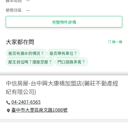
謄本用途
--
使用分區
--
完整物件詳情
大家都在問
換一換
是否有漏水的情況？
是否帶有車位？
屋主自住嗎？還是空屋？
門口道路多寬？
中信房屋
-
台中興大康橋加盟店(麗莊不動產經
紀有限公司)
04-2407-6565
臺中市大里區爽文路1088號