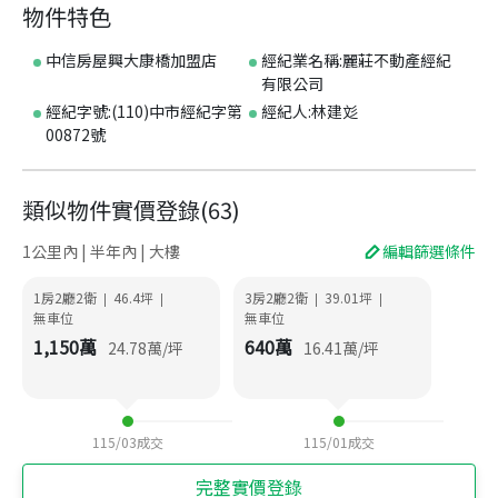
物件特色
中信房屋興大康橋加盟店
經紀業名稱:麗莊不動產經紀
有限公司
經紀字號:(110)中市經紀字第
經紀人:林建彣
00872號
類似物件實價登錄
(
63
)
1公里內 | 半年內 | 大樓
編輯篩選條件
1房2廳2衛
46.4
坪
3房2廳2衛
39.01
坪
|
|
|
|
無車位
無車位
1,150
萬
640
萬
24.78
萬/坪
16.41
萬/坪
115/03
成交
115/01
成交
完整實價登錄