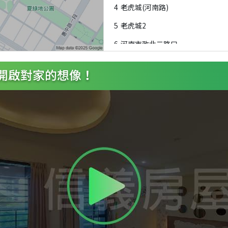
4
老虎城(河南路)
5
老虎城2
6
河南市政北二路口
7
秋紅谷(市政北七路)
8
秋紅谷(市政北七路)
9
臺中國家歌劇院
A
臺中國家歌劇院
B
新光/大遠百
C
朝馬轉運站(朝富路)
D
秋紅谷(河南路)
E
朝馬轉運站(朝富路)
F
新光三越(惠來路一)
G
教師新村