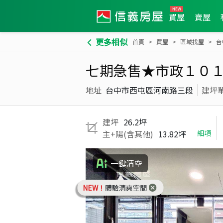
買屋
賣屋
更多相似
首頁
買屋
區域找屋
台
七期急售★市政１０
地址
台中市西屯區河南路三段
建坪
建坪
26.2坪
主+陽(含其他)
13.82坪
細項
一鍵清空
NEW！
體驗清爽空間