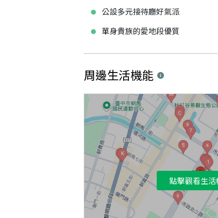
公設多元接待廳好氣派
單身貴族的愛地段優質
周邊生活機能
點擊觀看生活