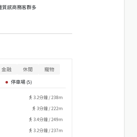
邊質感商務客群多
金融
休閒
寵物
停車場
(
5
)
3.2
分鐘 /
238m
3
分鐘 /
222m
3.4
分鐘 /
249m
3.2
分鐘 /
237m