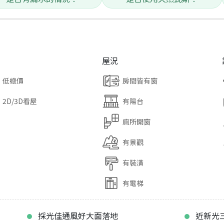
屋況
低總價
房間皆有窗
2D/3D看屋
有陽台
廁所開窗
有景觀
有裝潢
有電梯
採光佳通風好大面落地
近新光