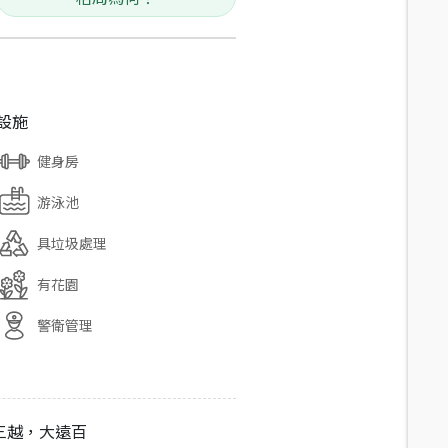
設施
健身房
游泳池
具垃圾處理
有花園
警衛管理
三越，大遠百