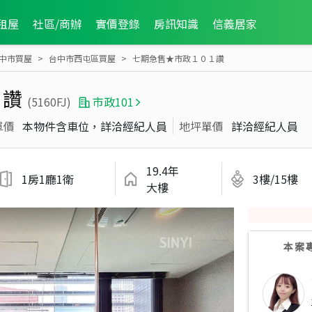
租屋
社區/商辦
實價登錄
房訊知識
信義居家
中市買屋
台中市西屯區買屋
七期急售★市政１０１讚
１讚
(5160FJ)
市政101
單價
本物件含車位，詳洽經紀人員
地坪單價
詳洽經紀人員
19.4年
1房1廳1衛
3樓/15樓
大樓
本案