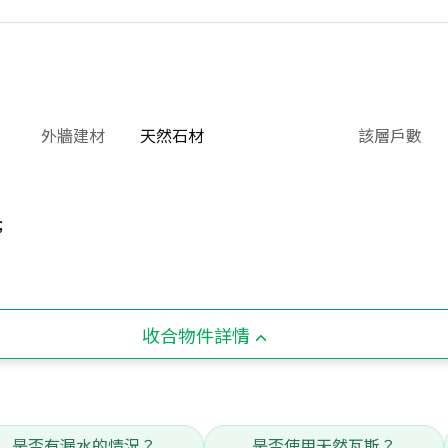
外牆建材
天然石材
該層戶數
;
收合物件詳情
是否有漏水的情況？
是否使用天然瓦斯？