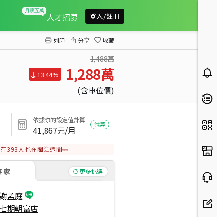
七期急售★市政１０１讚
人才招募
登入/註冊
列印
分享
收藏
1,488萬
1,288
萬
13.44%
(含車位價)
依據你的設定值計算
試算
41,867
元/月
有
393
人也在關注這間👀
專家
更多挑選
謝孟庭
七期朝富店