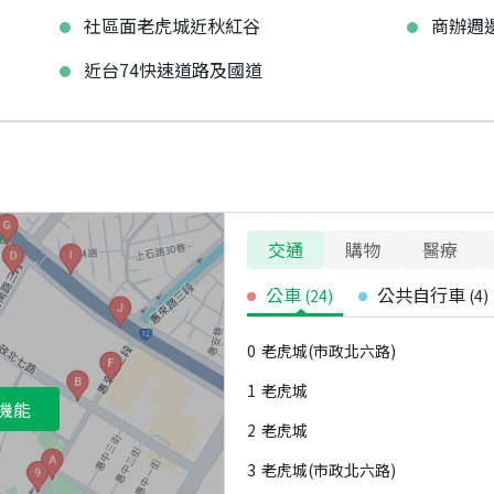
社區面老虎城近秋紅谷
商辦週
近台74快速道路及國道
交通
購物
醫療
公車
公共自行車
(
24
)
(
4
)
0
老虎城(市政北六路)
1
老虎城
機能
2
老虎城
3
老虎城(市政北六路)