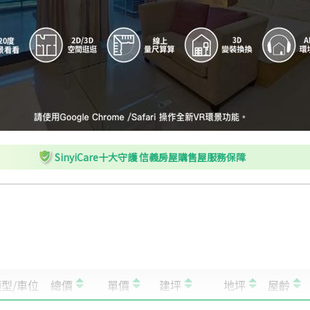
H
河南市政路口
I
教師新村
J
新光/遠百(專用道)
K
西屯區公所
L
西屯區公所
M
和欣朝馬轉運站
SinyiCare十大守護 信義房屋購售屋服務保障
N
秋紅谷(朝陽橋)