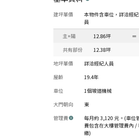
建坪單價
本物件含車位，詳洽經紀
員
主+陽
12.86坪
＝
共有部份
12.38坪
地坪單價
詳洽經紀人員
屋齡
19.4年
車位
1個坡道機械
大門朝向
東
管理費
每月約 3,120 元。(車位
費包含在大樓管理費內 / 
繳)