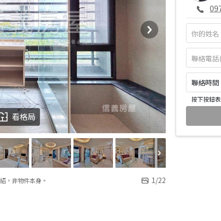
09
聯絡時間：皆
按下按鈕表
看格局
1
/
22
紹，非物件本身。