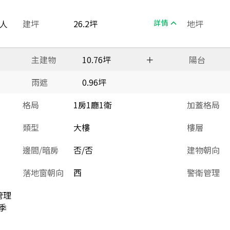
人
建坪
26.2坪
詳情
地坪
主建物
10.76坪
＋
陽台
雨遮
0.96坪
格局
1房1廳1衛
加蓋格局
類型
大樓
樓層
邊間/暗房
否/否
建物朝向
落地窗朝向
西
警衛管理
管理
季